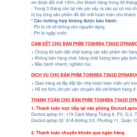
xin được đổi mới 100% cho khách hàng trong 09 tháng
- Trong 3 tháng còn lại nếu pin xảy ra các sự cố mà c
trị tùy từng sản phẩm để đổi mới hoàn toàn cho khách
* Các trường hợp không được bảo hành:
- Pin bị rơi vỡ không còn nguyên dạng.
- Pin bị ngập nước.
CAM KẾT CHO BÀN PHÍM TOSHIBA TX65D DYNAB
+ Chúng tôi luôn đặt chất lượng các sản phẩm lên hàn
+ Không bán hàng nhái, hàng chất lượng kém gây ảnh 
+ Bảo hành nhanh, nghiêm túc.
DỊCH VỤ CHO BÀN PHÍM TOSHIBA TX65D DYNAB
+ Giao hàng và lắp đặt tận nhà hoàn toàn miễn phí tr
+ Hỗ trợ 50% chi phí vận chuyển đối với khách hàng ở 
THANH TOÁN CHO BÀN PHÍM TOSHIBA TX65D D
1. Thanh toán trực tiếp tại văn phòng DoctorLapt
DoctorLaptop 01: 179 Cách Mạng Tháng 8, P.5, Q.3,
DoctorLaptop 02: 91A đường 3/2, Phường 11, Quận 1
2. Thanh toán chuyển khoản qua ngân hàng