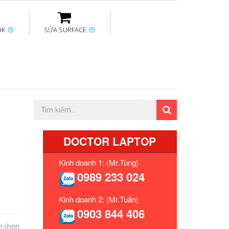
OK
SỬA SURFACE
ptop
Thay sạc Surface
Thay bàn phím
Sửa Mainboard
Macbook
Surface
DOCTOR LAPTOP
Kinh doanh 1: (Mr.Tùng)
0989 233 024
Kinh doanh 2: (Mr.Tuấn)
0903 844 406
n chọn