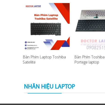
a C855-
Bàn Phím Laptop Toshiba
Bàn Phím Toshiba
aptop
Satellite
Portege laptop
NHÃN HIỆU LAPTOP