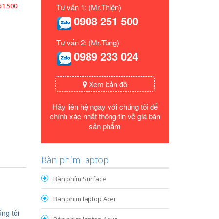
51.500
Tư vấn 1: (Mr.Thiện)
0908 251 500
Tư vấn 2: (Mr.Tùng)
0989 233 024
Xem bản đồ
Hãy liên hệ ngay với chúng tôi để
chính xác nhất thông tin về giá bán
sản phẩm
Bàn phím laptop
Bàn phím Surface
Bàn phím laptop Acer
ng tôi