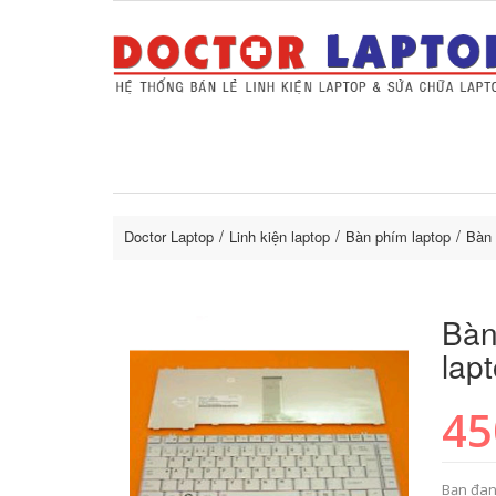
Sửa Laptop uy tín
Sửa Macbo
Thay 
lapto
Doctor Laptop
Linh kiện laptop
Bàn phím laptop
Bàn 
Bàn
lap
45
Bạn đan