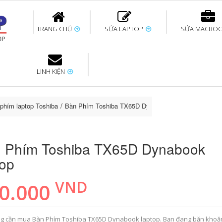
TRANG CHỦ
SỬA LAPTOP
SỬA MACBO
LINH KIỆN
ok uy tín
bàn phím
Thay pin Surface
Thay pin Macbook
Thay màn hình
Sửa Surface không
Thay màn hình
Thay Pin La
p
Laptop
nhận bàn phím
Macbook
phím laptop Toshiba
Bàn Phím Toshiba TX65D Dynabook laptop
 Phím Toshiba TX65D Dynabook
top
VND
0.000
g cần mua Bàn Phím Toshiba TX65D Dynabook laptop. Bạn đang băn khoă