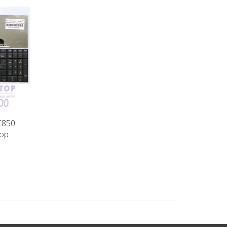
C850
Bàn Phím Toshiba C855
Bàn Phím Toshiba C
top
C855D Satellite laptop
S5236 Satellite lapto