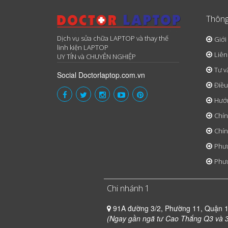
Thông
Dịch vụ sửa chữa LAPTOP và thay thế
Giới
linh kiện LAPTOP
Liên
UY TÍN và CHUYÊN NGHIỆP
Tư v
Social Doctorlaptop.com.vn
Điều
Hướ
Chín
Chín
Phươ
Phươ
Chi nhánh 1
91A đường 3/2, Phường 11, Quận 
(Ngay gần ngã tư Cao Thắng Q3 và 3