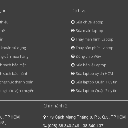
 tin
Dịch vụ
 thiệu
Sửa chữa laptop
 hệ
Sửa main laptop
ấn
Thay màn hình Laptop
 khoản sử dụng
Thay bàn phím Laptop
ng dẫn mua hàng
Đóng chip VGA
h sách bảo mật
Sửa bản lề Laptop
h sách bảo hành
Sửa laptop uy tín HCM
ng thức thanh toán
Sửa laptop Quận 1 uy tín
ng thức vận chuyển
Sửa laptop Quận 3 uy tín
Chi nhánh 2
10, TP.HCM
179 Cách Mạng Tháng 8, P.5, Q.3, TP.HCM
/2 )
(028) 38.340.246 - 38.340.137