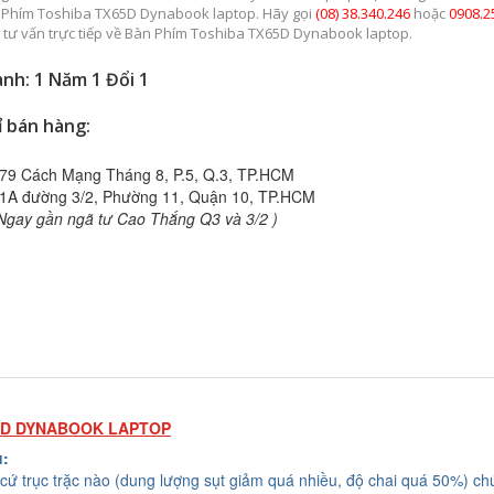
 Phím Toshiba TX65D Dynabook laptop. Hãy gọi
(08) 38.340.246
hoặc
0908.2
 tư vấn trực tiếp về Bàn Phím Toshiba TX65D Dynabook laptop.
nh: 1 Năm 1 Đổi 1
ỉ bán hàng:
79 Cách Mạng Tháng 8, P.5, Q.3, TP.HCM
1A đường 3/2, Phường 11, Quận 10, TP.HCM
Ngay gần ngã tư Cao Thắng Q3 và 3/2 )
5D DYNABOOK LAPTOP
u:
cứ trục trặc nào (dung lượng sụt giảm quá nhiều, độ chai quá 50%) chú