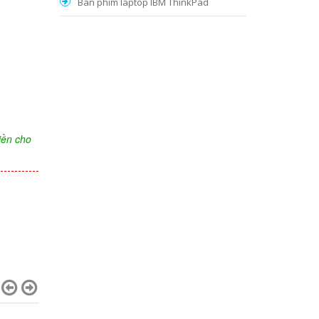
Bàn phím laptop IBM ThinkPad
iền cho