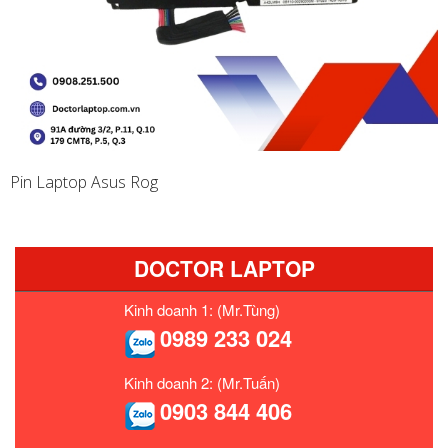
Pin Laptop Asus Rog
DOCTOR LAPTOP
Kinh doanh 1: (Mr.Tùng)
0989 233 024
Kinh doanh 2: (Mr.Tuấn)
0903 844 406