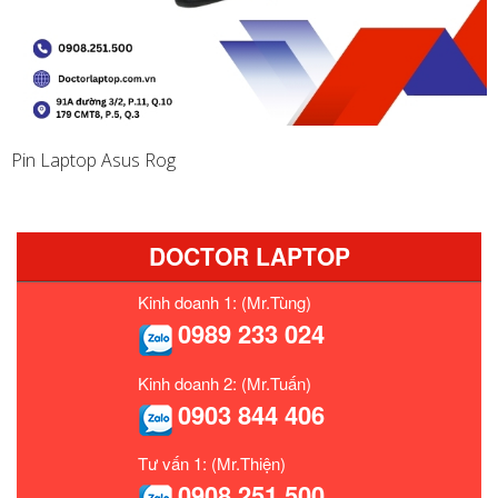
Pin Laptop Asus Rog
DOCTOR LAPTOP
Kinh doanh 1: (Mr.Tùng)
0989 233 024
Kinh doanh 2: (Mr.Tuấn)
0903 844 406
Tư vấn 1: (Mr.Thiện)
0908 251 500