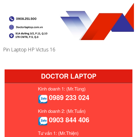
Pin Laptop HP Victus 16
DOCTOR LAPTOP
Kinh doanh 1: (Mr.Tùng)
0989 233 024
Kinh doanh 2: (Mr.Tuấn)
0903 844 406
Tư vấn 1: (Mr.Thiện)