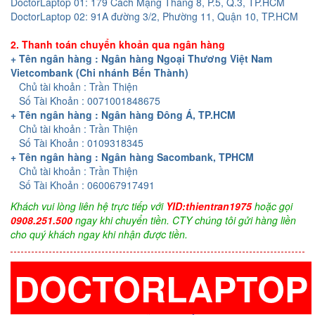
DoctorLaptop 01: 179 Cách Mạng Tháng 8, P.5, Q.3, TP.HCM
DoctorLaptop 02: 91A đường 3/2, Phường 11, Quận 10, TP.HCM
2. Thanh toán chuyển khoản qua ngân hàng
+ Tên ngân hàng : Ngân hàng Ngoại Thương Việt Nam
Vietcombank (Chi nhánh Bến Thành)
Chủ tài khoản : Trần Thiện
Số Tài Khoản : 0071001848675
+ Tên ngân hàng : Ngân hàng Đông Á, TP.HCM
Chủ tài khoản : Trần Thiện
Số Tài Khoản : 0109318345
+ Tên ngân hàng : Ngân hàng Sacombank, TPHCM
Chủ tài khoản : Trần Thiện
Số Tài Khoản : 060067917491
Khách vui lòng liên hệ trực tiếp với
YID:thientran1975
hoặc gọi
0908.251.500
ngay khi chuyển tiền. CTY chúng tôi gửi hàng liền
cho quý khách ngay khi nhận được tiền.
DOCTORLAPTOP