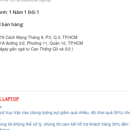
Pin HP 6570b Elitebook Laptop.
nh: 1 Năm 1 Đổi 1
ỉ bán hàng:
79 Cách Mạng Tháng 8, P.5, Q.3, TP.HCM
1A đường 3/2, Phường 11, Quận 10, TP.HCM
Ngay gần ngã tư Cao Thắng Q3 và 3/2 )
K LAPTOP
u:
cứ trục trặc nào (dung lượng sụt giảm quá nhiều, độ chai quá 50%) chú
.
húng tôi không thể xử lý, chúng tôi cam kết hỗ trợ khách hàng 30% đến
 hàng.