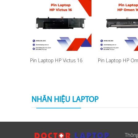
itebook
Pin Laptop HP Victus 16
Pin Laptop HP Om
NHÃN HIỆU LAPTOP
Thông