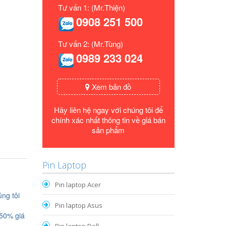
Tư vấn 1: (Mr.Thiện)
0908 251 500
Tư vấn 2: (Mr.Tùng)
0989 233 024
Xem bản đồ
Hãy liên hệ ngay với chúng tôi để
chính xác nhất thông tin về giá bán
sản phẩm
Pin Laptop
Pin laptop Acer
ng tôi
Pin laptop Asus
 50% giá