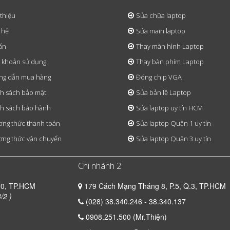
 thiệu
Sửa chữa laptop
 hệ
Sửa main laptop
ấn
Thay màn hình Laptop
 khoản sử dụng
Thay bàn phím Laptop
ng dẫn mua hàng
Đóng chip VGA
h sách bảo mật
Sửa bản lề Laptop
h sách bảo hành
Sửa laptop uy tín HCM
ng thức thanh toán
Sửa laptop Quận 1 uy tín
ng thức vận chuyển
Sửa laptop Quận 3 uy tín
Chi nhánh 2
10, TP.HCM
179 Cách Mạng Tháng 8, P.5, Q.3, TP.HCM
/2 )
(028) 38.340.246 - 38.340.137
0908.251.500 (Mr.Thiện)