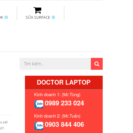
OK
SỬA SURFACE
ptop
Thay sạc Surface
Thay bàn phím
Sửa Mainboard
Macbook
Surface
DOCTOR LAPTOP
Kinh doanh 1: (Mr.Tùng)
0989 233 024
Kinh doanh 2: (Mr.Tuấn)
0903 844 406
in HP
rực