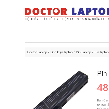
Sửa Laptop uy tín
Sửa Macbo
Thay 
lapto
Doctor Laptop
Linh kiện laptop
Pin Laptop
Pin lapto
Pin
48
Bạn đan
6570b E