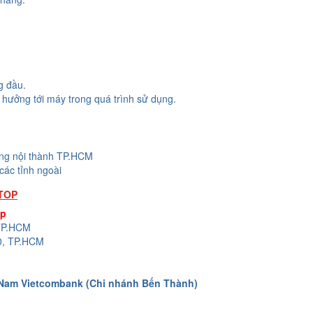
g đầu.
hưởng tới máy trong quá trình sử dụng.
ong nội thành TP.HCM
các tỉnh ngoài
TOP
op
 TP.HCM
0, TP.HCM
 Nam Vietcombank (Chi nhánh Bến Thành)