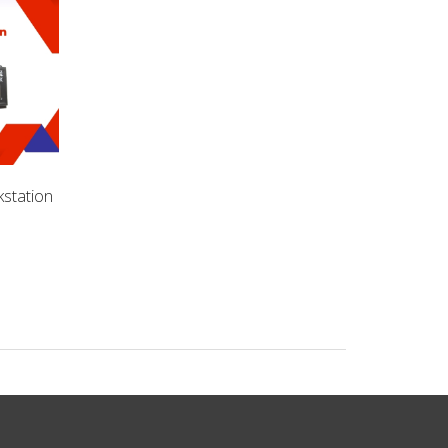
station
Pin Laptop HP Envy
Pin Laptop HP Com