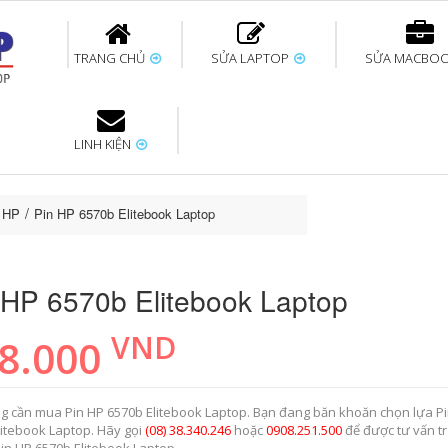
TRANG CHỦ
SỬA LAPTOP
SỬA MACBO
LINH KIỆN
ok uy tín
bàn phím
Thay pin Surface
Thay pin Macbook
Thay màn hình
Sửa Surface không
Thay màn hình
Thay Pin La
p
Laptop
nhận bàn phím
Macbook
p HP
Pin HP 6570b Elitebook Laptop
 HP 6570b Elitebook Laptop
VND
8.000
g cần mua Pin HP 6570b Elitebook Laptop. Bạn đang băn khoăn chọn lựa P
litebook Laptop. Hãy gọi
(08) 38.340.246
hoặc
0908.251.500
để được tư vấn t