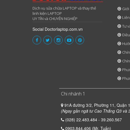
Dịch vụ sửa chữa LAPTOP và thay thế
Giới
linh kiện LAPTOP
Liên
UY TÍN và CHUYÊN NGHIỆP
Tư v
Social Doctorlaptop.com.vn
Điều
Hướ
Chín
Chín
Phươ
Phươ
Chi nhánh 1
91A đường 3/2, Phường 11, Quận 
(Ngay gần ngã tư Cao Thắng Q3 và 3
(028) 22.483.484 - 39.260.567
0903.844.406 (Mr. Tuấn)