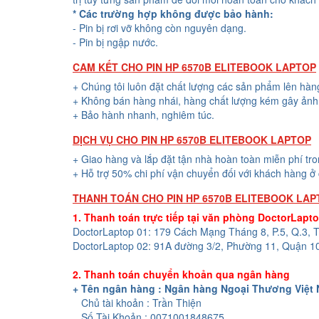
* Các trường hợp không được bảo hành:
- Pin bị rơi vỡ không còn nguyên dạng.
- Pin bị ngập nước.
CAM KẾT CHO PIN HP 6570B ELITEBOOK LAPTOP
+ Chúng tôi luôn đặt chất lượng các sản phẩm lên hàn
+ Không bán hàng nhái, hàng chất lượng kém gây ảnh 
+ Bảo hành nhanh, nghiêm túc.
DỊCH VỤ CHO PIN HP 6570B ELITEBOOK LAPTOP
+ Giao hàng và lắp đặt tận nhà hoàn toàn miễn phí tr
+ Hỗ trợ 50% chi phí vận chuyển đối với khách hàng ở 
THANH TOÁN CHO PIN HP 6570B ELITEBOOK LAP
1. Thanh toán trực tiếp tại văn phòng DoctorLapt
DoctorLaptop 01: 179 Cách Mạng Tháng 8, P.5, Q.3,
DoctorLaptop 02: 91A đường 3/2, Phường 11, Quận 1
2. Thanh toán chuyển khoản qua ngân hàng
+ Tên ngân hàng : Ngân hàng Ngoại Thương Việt
Chủ tài khoản : Trần Thiện
Số Tài Khoản : 0071001848675