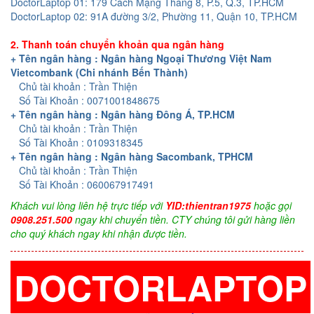
DoctorLaptop 01: 179 Cách Mạng Tháng 8, P.5, Q.3, TP.HCM
DoctorLaptop 02: 91A đường 3/2, Phường 11, Quận 10, TP.HCM
2. Thanh toán chuyển khoản qua ngân hàng
+ Tên ngân hàng : Ngân hàng Ngoại Thương Việt Nam
Vietcombank (Chi nhánh Bến Thành)
Chủ tài khoản : Trần Thiện
Số Tài Khoản : 0071001848675
+ Tên ngân hàng : Ngân hàng Đông Á, TP.HCM
Chủ tài khoản : Trần Thiện
Số Tài Khoản : 0109318345
+ Tên ngân hàng : Ngân hàng Sacombank, TPHCM
Chủ tài khoản : Trần Thiện
Số Tài Khoản : 060067917491
Khách vui lòng liên hệ trực tiếp với
YID:thientran1975
hoặc gọi
0908.251.500
ngay khi chuyển tiền. CTY chúng tôi gửi hàng liền
cho quý khách ngay khi nhận được tiền.
DOCTORLAPTOP