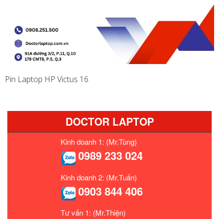
Pin Laptop HP Victus 16
DOCTOR LAPTOP
Kinh doanh 1: (Mr.Tùng)
0989 233 024
Kinh doanh 2: (Mr.Tuấn)
0903 844 406
Tư vấn 1: (Mr.Thiện)