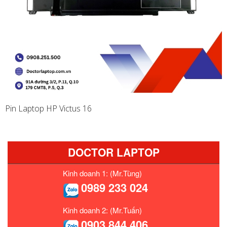
Pin Laptop HP Victus 16
DOCTOR LAPTOP
Kinh doanh 1: (Mr.Tùng)
0989 233 024
Kinh doanh 2: (Mr.Tuấn)
0903 844 406