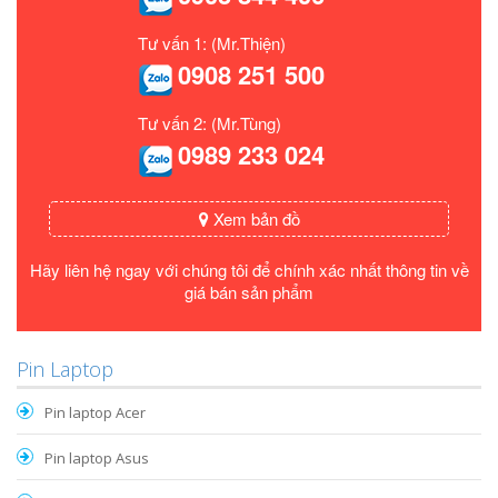
Tư vấn 1: (Mr.Thiện)
0908 251 500
Tư vấn 2: (Mr.Tùng)
0989 233 024
Xem bản đồ
Hãy liên hệ ngay với chúng tôi để chính xác nhất thông tin về
giá bán sản phẩm
Pin Laptop
Pin laptop Acer
Pin laptop Asus