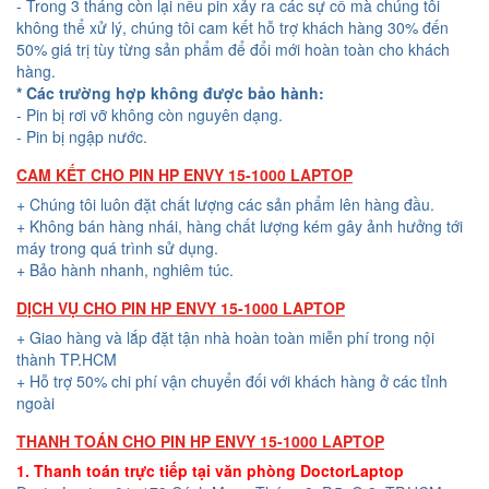
- Trong 3 tháng còn lại nếu pin xảy ra các sự cố mà chúng tôi
không thể xử lý, chúng tôi cam kết hỗ trợ khách hàng 30% đến
50% giá trị tùy từng sản phẩm để đổi mới hoàn toàn cho khách
hàng.
* Các trường hợp không được bảo hành:
- Pin bị rơi vỡ không còn nguyên dạng.
- Pin bị ngập nước.
CAM KẾT CHO PIN HP ENVY 15-1000 LAPTOP
+ Chúng tôi luôn đặt chất lượng các sản phẩm lên hàng đầu.
+ Không bán hàng nhái, hàng chất lượng kém gây ảnh hưởng tới
máy trong quá trình sử dụng.
+ Bảo hành nhanh, nghiêm túc.
DỊCH VỤ CHO PIN HP ENVY 15-1000 LAPTOP
+ Giao hàng và lắp đặt tận nhà hoàn toàn miễn phí trong nội
thành TP.HCM
+ Hỗ trợ 50% chi phí vận chuyển đối với khách hàng ở các tỉnh
ngoài
THANH TOÁN CHO PIN HP ENVY 15-1000 LAPTOP
1. Thanh toán trực tiếp tại văn phòng DoctorLaptop