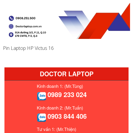
Pin Laptop HP Victus 16
DOCTOR LAPTOP
Kinh doanh 1: (Mr.Tùng)
0989 233 024
Kinh doanh 2: (Mr.Tuấn)
0903 844 406
Tư vấn 1: (Mr.Thiện)