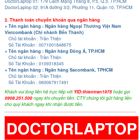
DoctorLaptop 01: 179 Cách Mạng Tháng 8, P.5, Q.3, TP.HCM
DoctorLaptop 02: 91A đường 3/2, Phường 11, Quận 10, TP.HCM
2. Thanh toán chuyển khoản qua ngân hàng
+ Tên ngân hàng : Ngân hàng Ngoại Thương Việt Nam
Vietcombank (Chi nhánh Bến Thành)
Chủ tài khoản : Trần Thiện
Số Tài Khoản : 0071001848675
+ Tên ngân hàng : Ngân hàng Đông Á, TP.HCM
Chủ tài khoản : Trần Thiện
Số Tài Khoản : 0109318345
+ Tên ngân hàng : Ngân hàng Sacombank, TPHCM
Chủ tài khoản : Trần Thiện
Số Tài Khoản : 060067917491
Khách vui lòng liên hệ trực tiếp với
YID:thientran1975
hoặc gọi
0908.251.500
ngay khi chuyển tiền. CTY chúng tôi gửi hàng liền
cho quý khách ngay khi nhận được tiền.
DOCTORLAPTOP