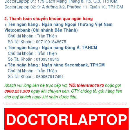
DoctorLaptop 01: 179 Cách Mạng Tháng 8, P.5, Q.3, TP.HCM
DoctorLaptop 02: 91A đường 3/2, Phường 11, Quận 10, TP.HCM
2. Thanh toán chuyển khoản qua ngân hàng
+ Tên ngân hàng : Ngân hàng Ngoại Thương Việt Nam
Vietcombank (Chi nhánh Bến Thành)
Chủ tài khoản : Trần Thiện
Số Tài Khoản : 0071001848675
+ Tên ngân hàng : Ngân hàng Đông Á, TP.HCM
Chủ tài khoản : Trần Thiện
Số Tài Khoản : 0109318345
+ Tên ngân hàng : Ngân hàng Sacombank, TPHCM
Chủ tài khoản : Trần Thiện
Số Tài Khoản : 060067917491
Khách vui lòng liên hệ trực tiếp với
YID:thientran1975
hoặc gọi
0908.251.500
ngay khi chuyển tiền. CTY chúng tôi gửi hàng liền
cho quý khách ngay khi nhận được tiền.
DOCTORLAPTOP