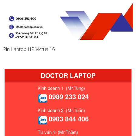
Pin Laptop HP Victus 16
DOCTOR LAPTOP
Kinh doanh 1: (Mr.Tùng)
0989 233 024
Kinh doanh 2: (Mr.Tuấn)
0903 844 406
Tư vấn 1: (Mr.Thiện)