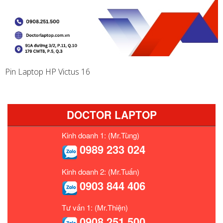
Pin Laptop HP Victus 16
DOCTOR LAPTOP
Kinh doanh 1: (Mr.Tùng)
0989 233 024
Kinh doanh 2: (Mr.Tuấn)
0903 844 406
Tư vấn 1: (Mr.Thiện)
0908 251 500