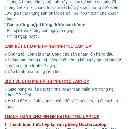
- Trong 3 tháng còn lại nếu pin xảy ra các sự cố mà chúng tôi
không thể xử lý, chúng tôi cam kết hỗ trợ khách hàng 30% đến
50% giá trị tùy từng sản phẩm để đổi mới hoàn toàn cho khách
hàng.
* Các trường hợp không được bảo hành:
- Pin bị rơi vỡ không còn nguyên dạng.
- Pin bị ngập nước.
CAM KẾT CHO PIN HP HSTNN-178C LAPTOP
+ Chúng tôi luôn đặt chất lượng các sản phẩm lên hàng đầu.
+ Không bán hàng nhái, hàng chất lượng kém gây ảnh hưởng tới
máy trong quá trình sử dụng.
+ Bảo hành nhanh, nghiêm túc.
DỊCH VỤ CHO PIN HP HSTNN-178C LAPTOP
+ Giao hàng và lắp đặt tận nhà hoàn toàn miễn phí trong nội
thành TP.HCM
+ Hỗ trợ 50% chi phí vận chuyển đối với khách hàng ở các tỉnh
ngoài
THANH TOÁN CHO PIN HP HSTNN-178C LAPTOP
1. Thanh toán trực tiếp tại văn phòng DoctorLaptop