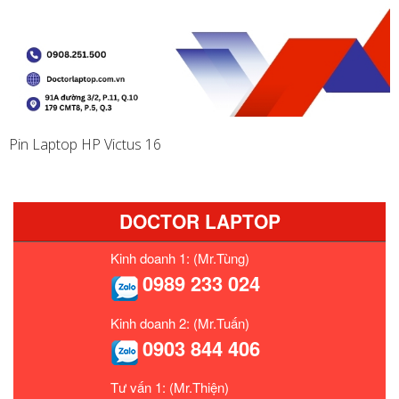
Pin Laptop HP Victus 16
DOCTOR LAPTOP
Kinh doanh 1: (Mr.Tùng)
0989 233 024
Kinh doanh 2: (Mr.Tuấn)
0903 844 406
Tư vấn 1: (Mr.Thiện)