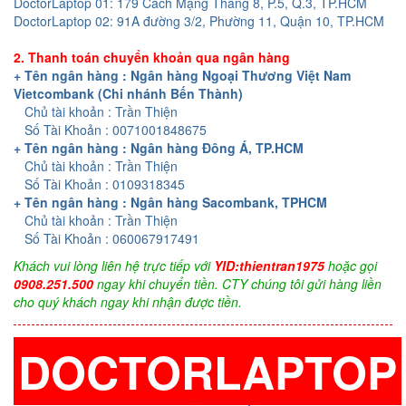
DoctorLaptop 01: 179 Cách Mạng Tháng 8, P.5, Q.3, TP.HCM
DoctorLaptop 02: 91A đường 3/2, Phường 11, Quận 10, TP.HCM
2. Thanh toán chuyển khoản qua ngân hàng
+ Tên ngân hàng : Ngân hàng Ngoại Thương Việt Nam
Vietcombank (Chi nhánh Bến Thành)
Chủ tài khoản : Trần Thiện
Số Tài Khoản : 0071001848675
+ Tên ngân hàng : Ngân hàng Đông Á, TP.HCM
Chủ tài khoản : Trần Thiện
Số Tài Khoản : 0109318345
+ Tên ngân hàng : Ngân hàng Sacombank, TPHCM
Chủ tài khoản : Trần Thiện
Số Tài Khoản : 060067917491
Khách vui lòng liên hệ trực tiếp với
YID:thientran1975
hoặc gọi
0908.251.500
ngay khi chuyển tiền. CTY chúng tôi gửi hàng liền
cho quý khách ngay khi nhận được tiền.
DOCTORLAPTOP