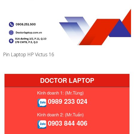
Pin Laptop HP Victus 16
DOCTOR LAPTOP
Kinh doanh 1: (Mr.Tùng)
0989 233 024
Kinh doanh 2: (Mr.Tuấn)
0903 844 406