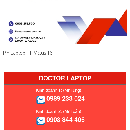
Pin Laptop HP Victus 16
DOCTOR LAPTOP
Kinh doanh 1: (Mr.Tùng)
0989 233 024
Kinh doanh 2: (Mr.Tuấn)
0903 844 406