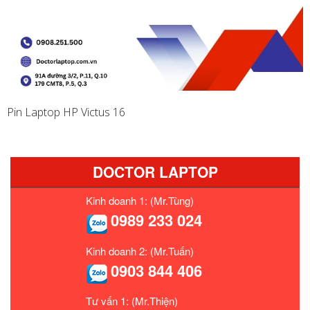
Pin Laptop HP Victus 16
DOCTOR LAPTOP
Kinh doanh 1: (Mr.Tùng)
0989 233 024
Kinh doanh 2: (Mr.Tuấn)
0903 844 406
Tư vấn 1: (Mr.Thiện)