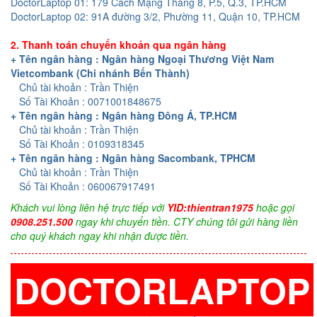
DoctorLaptop 01: 179 Cách Mạng Tháng 8, P.5, Q.3, TP.HCM
DoctorLaptop 02: 91A đường 3/2, Phường 11, Quận 10, TP.HCM
2. Thanh toán chuyển khoản qua ngân hàng
+ Tên ngân hàng : Ngân hàng Ngoại Thương Việt Nam
Vietcombank (Chi nhánh Bến Thành)
Chủ tài khoản : Trần Thiện
Số Tài Khoản : 0071001848675
+ Tên ngân hàng : Ngân hàng Đông Á, TP.HCM
Chủ tài khoản : Trần Thiện
Số Tài Khoản : 0109318345
+ Tên ngân hàng : Ngân hàng Sacombank, TPHCM
Chủ tài khoản : Trần Thiện
Số Tài Khoản : 060067917491
Khách vui lòng liên hệ trực tiếp với
YID:thientran1975
hoặc gọi
0908.251.500
ngay khi chuyển tiền. CTY chúng tôi gửi hàng liền
cho quý khách ngay khi nhận được tiền.
DOCTORLAPTOP