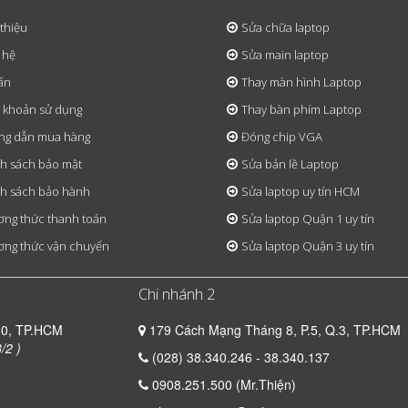
 thiệu
Sửa chữa laptop
 hệ
Sửa main laptop
ấn
Thay màn hình Laptop
 khoản sử dụng
Thay bàn phím Laptop
ng dẫn mua hàng
Đóng chip VGA
h sách bảo mật
Sửa bản lề Laptop
h sách bảo hành
Sửa laptop uy tín HCM
ng thức thanh toán
Sửa laptop Quận 1 uy tín
ng thức vận chuyển
Sửa laptop Quận 3 uy tín
Chi nhánh 2
10, TP.HCM
179 Cách Mạng Tháng 8, P.5, Q.3, TP.HCM
/2 )
(028) 38.340.246 - 38.340.137
0908.251.500 (Mr.Thiện)