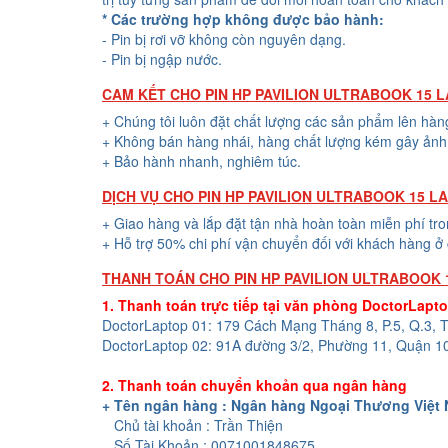
* Các trường hợp không được bảo hành:
- Pin bị rơi vỡ không còn nguyên dạng.
- Pin bị ngập nước.
CAM KẾT CHO PIN HP PAVILION ULTRABOOK 15 
+ Chúng tôi luôn đặt chất lượng các sản phẩm lên hàn
+ Không bán hàng nhái, hàng chất lượng kém gây ảnh 
+ Bảo hành nhanh, nghiêm túc.
DỊCH VỤ CHO PIN HP PAVILION ULTRABOOK 15 L
+ Giao hàng và lắp đặt tận nhà hoàn toàn miễn phí tr
+ Hỗ trợ 50% chi phí vận chuyển đối với khách hàng ở 
THANH TOÁN CHO PIN HP PAVILION ULTRABOOK 
1. Thanh toán trực tiếp tại văn phòng DoctorLapt
DoctorLaptop 01: 179 Cách Mạng Tháng 8, P.5, Q.3,
DoctorLaptop 02: 91A đường 3/2, Phường 11, Quận 1
2. Thanh toán chuyển khoản qua ngân hàng
+ Tên ngân hàng : Ngân hàng Ngoại Thương Việt
Chủ tài khoản : Trần Thiện
Số Tài Khoản : 0071001848675