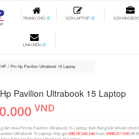
TRANG CHỦ
SỬA LAPTOP
SỬA MACBO
LINH KIỆN
ok uy tín
bàn phím
Thay pin Surface
Thay pin Macbook
Thay màn hình
Sửa Surface không
Thay màn hình
Thay Pin La
p
Laptop
nhận bàn phím
Macbook
p HP
Pin Hp Pavilion Ultrabook 15 Laptop
 Hp Pavilion Ultrabook 15 Laptop
VND
0.000
g cần mua Pin Hp Pavilion Ultrabook 15 Laptop. Bạn đang băn khoăn chọn 
Pavilion Ultrabook 15 Laptop. Hãy gọi
(08) 38.340.246
hoặc
0908.251.500
để đ