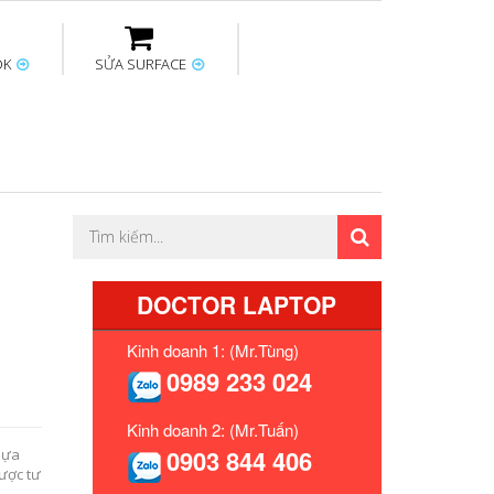
OK
SỬA SURFACE
ptop
Thay sạc Surface
Thay bàn phím
Sửa Mainboard
Macbook
Surface
DOCTOR LAPTOP
Kinh doanh 1: (Mr.Tùng)
0989 233 024
Kinh doanh 2: (Mr.Tuấn)
0903 844 406
lựa
ược tư