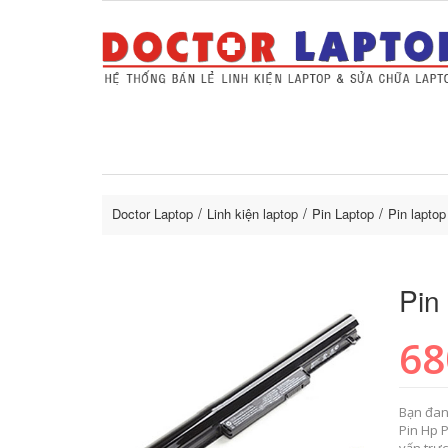
Sửa Laptop uy tín
Sửa Macbo
Thay 
lapto
Doctor Laptop
Linh kiện laptop
Pin Laptop
Pin lapto
Pin
68
Bạn đan
Pin Hp 