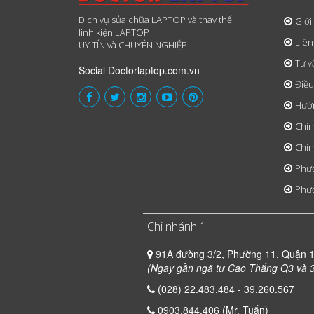
Dịch vụ sửa chữa LAPTOP và thay thế
Giới
linh kiện LAPTOP
Liên
UY TÍN và CHUYÊN NGHIỆP
Tư v
Social Doctorlaptop.com.vn
Điều
Hướ
Chín
Chín
Phươ
Phươ
Chi nhánh 1
91A đường 3/2, Phường 11, Quận 
(Ngay gần ngã tư Cao Thắng Q3 và 3
(028) 22.483.484 - 39.260.567
0903.844.406 (Mr. Tuấn)