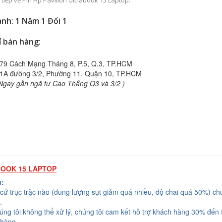
 tiếp về Pin Hp Pavilion Ultrabook 15 Laptop.
nh: 1 Năm 1 Đổi 1
ỉ bán hàng:
79 Cách Mạng Tháng 8, P.5, Q.3, TP.HCM
1A đường 3/2, Phường 11, Quận 10, TP.HCM
Ngay gần ngã tư Cao Thắng Q3 và 3/2 )
BOOK 15 LAPTOP
u:
cứ trục trặc nào (dung lượng sụt giảm quá nhiều, độ chai quá 50%) chú
.
húng tôi không thể xử lý, chúng tôi cam kết hỗ trợ khách hàng 30% đến
 hàng.