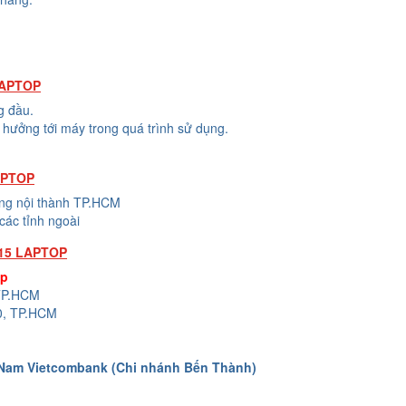
LAPTOP
g đầu.
hưởng tới máy trong quá trình sử dụng.
APTOP
ong nội thành TP.HCM
các tỉnh ngoài
15 LAPTOP
op
 TP.HCM
0, TP.HCM
 Nam Vietcombank (Chi nhánh Bến Thành)