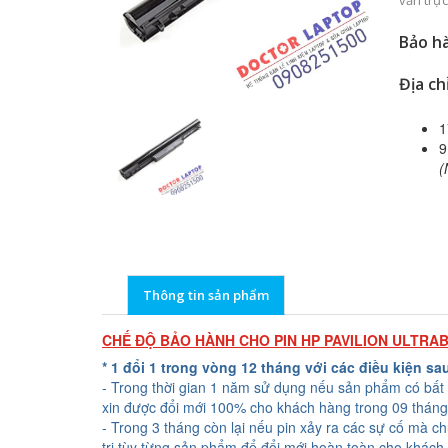
vấn trực
Bảo hà
Địa ch
1
9
(
Thông tin sản phẩm
CHẾ ĐỘ BẢO HÀNH CHO PIN HP PAVILION ULTRA
* 1 đổi 1 trong vòng 12 tháng với các điều kiện sa
- Trong thời gian 1 năm sử dụng nếu sản phẩm có bất 
xin được đổi mới 100% cho khách hàng trong 09 tháng
- Trong 3 tháng còn lại nếu pin xảy ra các sự cố mà c
trị tùy từng sản phẩm để đổi mới hoàn toàn cho khách