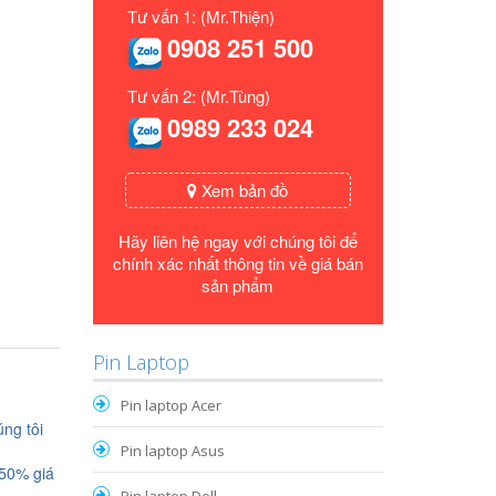
Tư vấn 1: (Mr.Thiện)
0908 251 500
Tư vấn 2: (Mr.Tùng)
0989 233 024
Xem bản đồ
Hãy liên hệ ngay với chúng tôi để
chính xác nhất thông tin về giá bán
sản phẩm
Pin Laptop
Pin laptop Acer
ng tôi
Pin laptop Asus
 50% giá