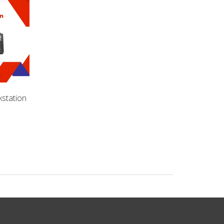
station
Pin Laptop HP Envy
Pin Laptop HP Com