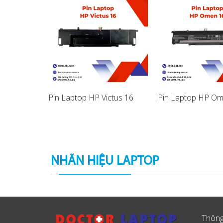
itebook
Pin Laptop HP Victus 16
Pin Laptop HP Om
NHÃN HIỆU LAPTOP
Thông