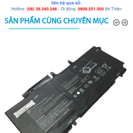
liên hệ qua số:
Hotline:
(08) 38.340.246
- Di động:
0908.251.500
Mr.Thiện
SẢN PHẨM CÙNG CHUYÊN MỤC