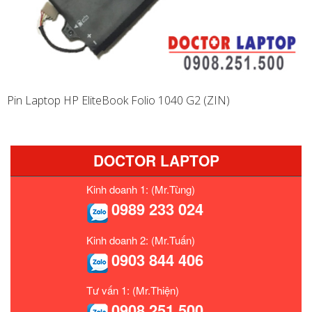
Pin Laptop HP EliteBook Folio 1040 G2 (ZIN)
DOCTOR LAPTOP
Kinh doanh 1: (Mr.Tùng)
0989 233 024
Kinh doanh 2: (Mr.Tuấn)
0903 844 406
Tư vấn 1: (Mr.Thiện)
0908 251 500