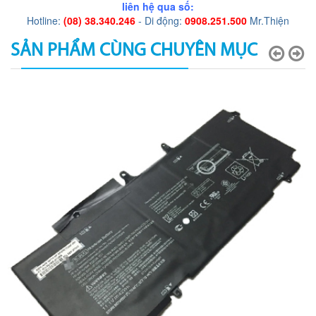
liên hệ qua số:
Hotline:
(08) 38.340.246
- Di động:
0908.251.500
Mr.Thiện
SẢN PHẨM CÙNG CHUYÊN MỤC