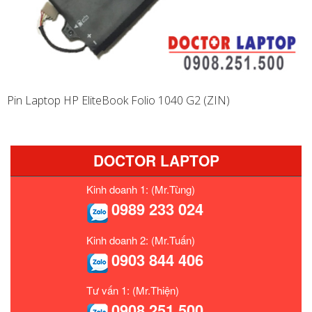
Pin Laptop HP EliteBook Folio 1040 G2 (ZIN)
DOCTOR LAPTOP
Kinh doanh 1: (Mr.Tùng)
0989 233 024
Kinh doanh 2: (Mr.Tuấn)
0903 844 406
Tư vấn 1: (Mr.Thiện)
0908 251 500