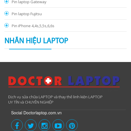
Pin laptop Gateway
Pin laptop Fujitsu
Pin iPhone 4,4s,5,5s,6,6s
NHÃN HIỆU LAPTOP
Dịch vụ sửa chữa LAPTOP và thay thế linh kiện LAPTOP
UY TÍN và CHUYÊN NGHIỆP
Social Doctorlaptop.com.vn