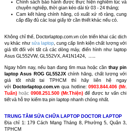
Chính sách bảo hành được thực hiện nghiêm túc và
chuyên nghiệp, thời gian kéo dài từ 03 - 24 tháng;
Cam kết hàng chính hãng, có xuất xứ rõ ràng, cung
cấp đầy đủ các loại giấy tờ cần thiết khác nếu có.
Không chỉ thế, Doctorlaptop.com.vn còn triển khai các dịch
vụ khác như
sửa laptop
, cung cấp linh kiện chất lượng với
giá tốt đối với tất cả các dòng máy, điển hình như laptop
Asus GL552VW, GL552VX,
A41N1424
, …..
Ngay hôm nay, nếu bạn đang tìm mua hoặc cần
thay pin
laptop Asus ROG GL552JX
chính hãng, chất lượng với
giá tốt nhất tai TPHCM thì hãy liên hệ ngay
với
Doctorlaptop.com.vn
qua hotline:
0903.844.406 (Mr.
Tuấn)
hoặc
0908.251.500 (Mr.Thiện)
để được tư vấn chi
tiết và hỗ trợ kiểm tra pin laptop nhanh chóng nhất.
TRUNG TÂM SỬA CHỮA LAPTOP DOCTOR LAPTOP
Địa chỉ 1: 179 Cách Mạng Tháng 8, Phường 5, Quận 3,
TPHCM