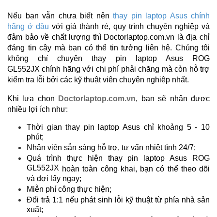
Nếu bạn vẫn chưa biết nên
thay pin laptop Asus chính
hãng ở đâu
với giá thành rẻ, quy trình chuyên nghiệp và
đảm bảo về chất lượng thì Doctorlaptop.com.vn là địa chỉ
đáng tin cậy mà bạn có thể tin tưởng liên hệ. Chúng tôi
không chỉ chuyên thay pin laptop Asus
ROG
GL552JX
chính hãng với chi phí phải chăng mà còn hỗ trợ
kiểm tra lỗi bởi các kỹ thuật viên chuyên nghiệp nhất.
Khi lựa chọn
Doctorlaptop.com.vn
, bạn sẽ nhận được
nhiều lợi ích như:
Thời gian thay pin laptop Asus chỉ khoảng 5 - 10
phút;
Nhân viên sẵn sàng hỗ trợ, tư vấn nhiệt tình 24/7;
Quá trình thực hiện thay pin laptop Asus ROG
GL552JX
hoàn toàn công khai, bạn có thể theo dõi
và đợi lấy ngay;
Miễn phí công thực hiện;
Đổi trả 1:1 nếu phát sinh lỗi kỹ thuật từ phía nhà sản
xuất;