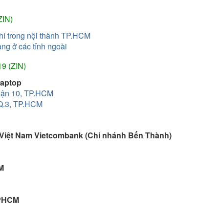
ZIN)
phí trong nội thành TP.HCM
àng ở các tỉnh ngoài
9 (ZIN)
Laptop
uận 10, TP.HCM
 Q.3, TP.HCM
Việt Nam Vietcombank (Chi nhánh Bến Thành)
M
TPHCM