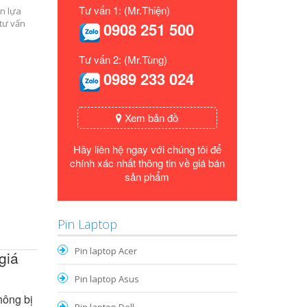
Tư vấn 1: (Mr.Thiện)
n lựa
 tư vấn
0908 251 500
Tư vấn 2: (Mr.Tùng)
0989 233 024
Xem bản đồ
Hãy liên hệ ngay với chúng tôi để
chính xác nhất thông tin về giá bán
sản phẩm
Pin Laptop
Pin laptop Acer
giá
Pin laptop Asus
hông bị