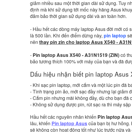
giảm nhiều sau một thời gian dài sử dụng. Tuy n
định mà khi sử dụng tới mốc này hãng Asus khu
đảm bảo thời gian sử dụng dài và an toàn hơn.
- Hầu hết các dòng máy laptop Asus đời mới có số
là 500 lần. Khi đến điểm dừng này,
pin laptop
sẽ
nên
thay pin zin cho laptop Asus X540 - A31
-
Pin laptop Asus X540 - A31N1519 (ZIN)
có th
bảo tương thích 100% với máy của bạn và đã được
Dấu hiệu nhận biết pin laptop Asus
- Khi sạc pin laptop, mới cắm và một lúc pin đã b
- Tình trạng pin ảo, mới sạc đầy nhưng lại giảm 
- Cắm pin nhưng mãi không đầy, dù cho bạn đã 
- Không sử dụng được pin, rút sạc ra thì máy s
Hầu hết các nguyên nhân khiến
Pin laptop Asu
lâu, khiến
Pin laptop Asus
của bạn bị hư hỏng. 
sẽ không còn hoạt động tốt như lúc trước nữa và