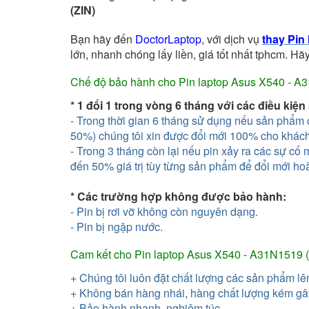
(ZIN)
Bạn hãy đến
DoctorLaptop
, với dịch vụ
thay Pin
lớn, nhanh chóng lấy liền, giá tốt nhất tphcm. Hãy
Chế độ bảo hành cho Pin laptop Asus X540 - A
* 1 đổi 1 trong vòng 6 tháng với các điều kiện
- Trong thời gian
6 tháng
sử dụng nếu sản phẩm có
50%) chúng tôi xin được đổi mới 100% cho khách
- Trong 3 tháng còn lại nếu pin xảy ra các sự cố
đến 50% giá trị tùy từng sản phẩm để đổi mới ho
* Các trường hợp không được bảo hành:
- Pin bị rơi vỡ không còn nguyên dạng.
- Pin bị ngập nước.
Cam kết cho
Pin laptop Asus X540 - A31N1519 
+ Chúng tôi luôn đặt chất lượng các sản phẩm lê
+ Không bán hàng nhái, hàng chất lượng kém gây
+ Bảo hành nhanh, nghiêm túc.