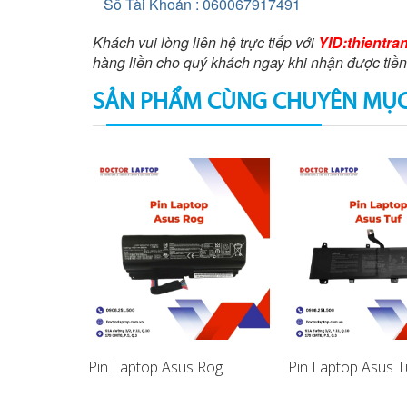
Số Tài Khoản : 060067917491
Khách vui lòng liên hệ trực tiếp với
YID:thientra
hàng liền cho quý khách ngay khi nhận được tiền
SẢN PHẨM CÙNG CHUYÊN MỤ
Vivobook S
Pin Laptop Asus Rog
Pin Laptop Asus T
A