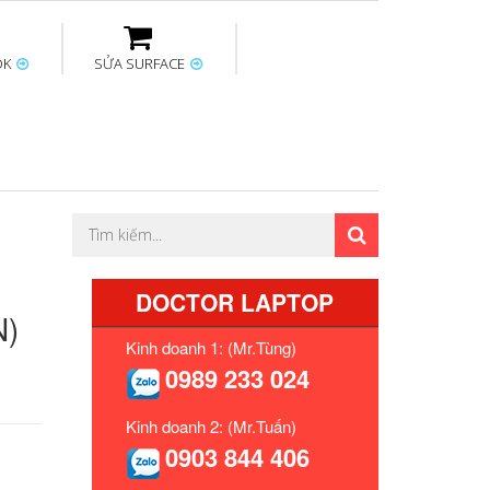
OK
SỬA SURFACE
ptop
Thay sạc Surface
Thay bàn phím
Sửa Mainboard
Macbook
Surface
DOCTOR LAPTOP
N)
Kinh doanh 1: (Mr.Tùng)
0989 233 024
Kinh doanh 2: (Mr.Tuấn)
0903 844 406