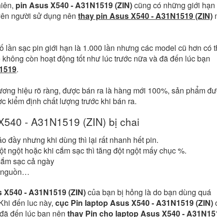
hiên,
pin Asus X540 - A31N1519 (ZIN)
cũng có những giới hạn
yên người sử dụng nên
thay pin Asus X540 - A31N1519 (ZIN)
m
 lần sạc pin giới hạn là 1.000 lần nhưng các model cũ hơn có t
 không còn hoạt động tốt như lúc trước nữa và đã đến lúc bạn
N1519
.
ương hiệu rõ ràng, được bán ra là hàng mới 100%, sản phẩm đ
 kiểm định chất lượng trước khi bán ra.
 X540 - A31N1519 (ZIN) bị chai
áo đầy nhưng khi dùng thì lại rất nhanh hết pin.
đột ngột hoặc khi cắm sạc thì tăng đột ngột mấy chục %.
cắm sạc cả ngày
ập nguồn…
s X540 - A31N1519 (ZIN)
của bạn bị hỏng là do bạn dùng quá
Khi đến luc này,
cục Pin laptop Asus X540 - A31N1519 (ZIN)
 đã đến lúc bạn nên
thay Pin cho laptop Asus X540 - A31N15