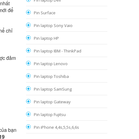
Pin laptop Dell
 nhất
ới để
Pin Surface
Pin laptop Sony Vaio
hể chỉ
Pin laptop HP
Pin laptop IBM - ThinkPad
ược đảm
Pin laptop Lenovo
Pin laptop Toshiba
Pin laptop SamSung
Pin laptop Gateway
Pin laptop Fujitsu
Pin iPhone 4,4s,5,5s,6,6s
của bạn
19