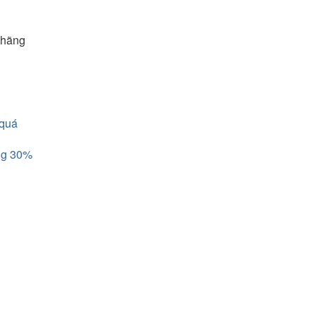
n hãng
 quá
àng 30%