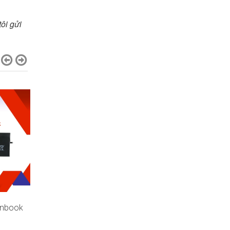
ôi gửi
enbook
Pin Laptop Asus Vivobook
Pin Laptop Asus