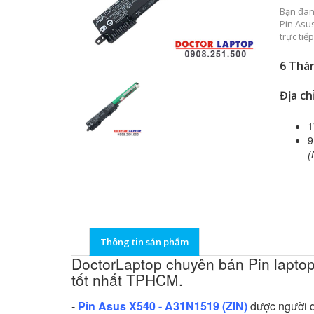
Bạn đan
Pin Asus
trực tiế
6 Thán
Địa ch
1
9
(
Thông tin sản phẩm
DoctorLaptop chuyên bán Pin laptop
tốt nhất TPHCM.
-
Pin Asus X540 - A31N1519 (ZIN)
được người d