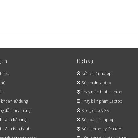
 tin
Dịch vụ
 thiệu
Sửa chữa laptop
 hệ
Sửa main laptop
ấn
Thay màn hình Laptop
 khoản sử dụng
Thay bàn phím Laptop
ng dẫn mua hàng
Đóng chip VGA
h sách bảo mật
Sửa bản lề Laptop
h sách bảo hành
Sửa laptop uy tín HCM