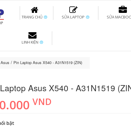
TRANG CHỦ
SỬA LAPTOP
SỬA MACBO
LINH KIỆN
ok uy tín
bàn phím
Thay pin Surface
Thay pin Macbook
Thay màn hình
Sửa Surface không
Thay màn hình
Thay Pin La
p
Laptop
nhận bàn phím
Macbook
p Asus
Pin Laptop Asus X540 - A31N1519 (ZIN)
 Laptop Asus X540 - A31N1519 (ZI
VND
0.000
nổi bật