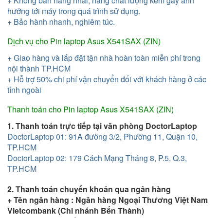
+ Không bán hàng nhái, hàng chất lượng kém gây ảnh
hưởng tới máy trong quá trình sử dụng.
+ Bảo hành nhanh, nghiêm túc.
Dịch vụ cho
Pin laptop Asus X541SAX (ZIN)
+ Giao hàng và lắp đặt tận nhà hoàn toàn miễn phí trong
nội thành TP.HCM
+ Hỗ trợ 50% chi phí vận chuyển đối với khách hàng ở các
tỉnh ngoài
Thanh toán cho
Pin laptop Asus X541SAX (ZIN)
1. Thanh toán trực tiếp tại văn phòng DoctorLaptop
DoctorLaptop 01:
91A đường 3/2, Phường 11, Quận 10,
TP.HCM
DoctorLaptop 02: 179 Cách Mạng Tháng 8, P.5, Q.3,
TP.HCM
2. Thanh toán chuyển khoản qua ngân hàng
+ Tên ngân hàng : Ngân hàng Ngoại Thương Việt Nam
Vietcombank (Chi nhánh Bến Thành)