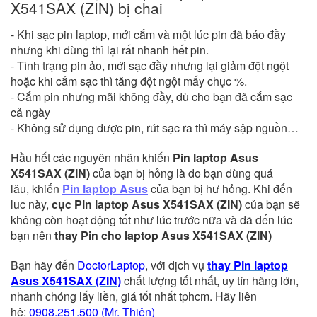
X541SAX (ZIN) bị chai
- Khi sạc pin laptop, mới cắm và một lúc pin đã báo đầy
nhưng khi dùng thì lại rất nhanh hết pin.
- Tình trạng pin ảo, mới sạc đầy nhưng lại giảm đột ngột
hoặc khi cắm sạc thì tăng đột ngột mấy chục %.
- Cắm pin nhưng mãi không đầy, dù cho bạn đã cắm sạc
cả ngày
- Không sử dụng được pin, rút sạc ra thì máy sập nguồn…
Hầu hết các nguyên nhân khiến
Pin laptop Asus
X541SAX (ZIN)
của bạn bị hỏng là do bạn dùng quá
lâu, khiến
Pin laptop Asus
của bạn bị hư hỏng. Khi đến
luc này,
cục Pin laptop Asus X541SAX (ZIN)
của bạn sẽ
không còn hoạt động tốt như lúc trước nữa và đã đến lúc
bạn nên
thay Pin cho laptop Asus X541SAX (ZIN)
Bạn hãy đến
DoctorLaptop
, với dịch vụ
thay Pin laptop
Asus X541SAX (ZIN)
chất lượng tốt nhất, uy tín hãng lớn,
nhanh chóng lấy liền, giá tốt nhất tphcm. Hãy liên
hệ:
0908.251.500 (Mr. Thiện)