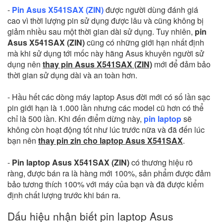
-
Pin Asus X541SAX (ZIN)
được người dùng đánh giá
cao vì thời lượng pin sử dụng được lâu và cũng không bị
giảm nhiều sau một thời gian dài sử dụng. Tuy nhiên,
pin
Asus X541SAX (ZIN)
cũng có những giới hạn nhất định
mà khi sử dụng tới mốc này hãng Asus khuyên người sử
dụng nên
thay pin Asus X541SAX (ZIN)
mới để đảm bảo
thời gian sử dụng dài và an toàn hơn.
- Hầu hết các dòng máy laptop Asus đời mới có số lần sạc
pin giới hạn là 1.000 lần nhưng các model cũ hơn có thể
chỉ là 500 lần. Khi đến điểm dừng này,
pin laptop
sẽ
không còn hoạt động tốt như lúc trước nữa và đã đến lúc
bạn nên
thay pin zin cho laptop Asus X541SAX
.
-
Pin laptop Asus X541SAX (ZIN)
có thương hiệu rõ
ràng, được bán ra là hàng mới 100%, sản phẩm được đảm
bảo tương thích 100% với máy của bạn và đã được kiểm
định chất lượng trước khi bán ra.
Dấu hiệu nhận biết pin laptop Asus