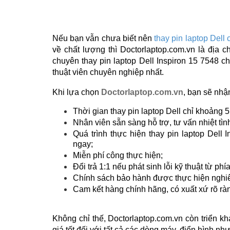
Nếu bạn vẫn chưa biết nên
thay pin laptop Dell
về chất lượng thì Doctorlaptop.com.vn là địa c
chuyên thay pin laptop Dell
Inspiron 15 7548
ch
thuật viên chuyên nghiệp nhất.
Khi lựa chọn
Doctorlaptop.com.vn
, bạn sẽ nhậ
Thời gian thay pin laptop Dell chỉ khoảng 5 
Nhân viên sẵn sàng hỗ trợ, tư vấn nhiệt tìn
Quá trình thực hiện thay pin laptop Dell
I
ngay;
Miễn phí công thực hiện;
Đổi trả 1:1 nếu phát sinh lỗi kỹ thuật từ phí
Chính sách bảo hành được thực hiện nghiêm
Cam kết hàng chính hãng, có xuất xứ rõ ràn
Không chỉ thế, Doctorlaptop.com.vn còn triển k
giá tốt đối với tất cả các dòng máy, điển hình như