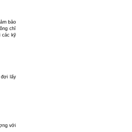
 đảm bảo
hông chỉ
i các kỹ
 đợi lấy
ượng với