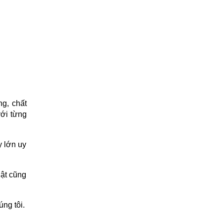
g, chất
với từng
y lớn uy
uật cũng
ng tôi.