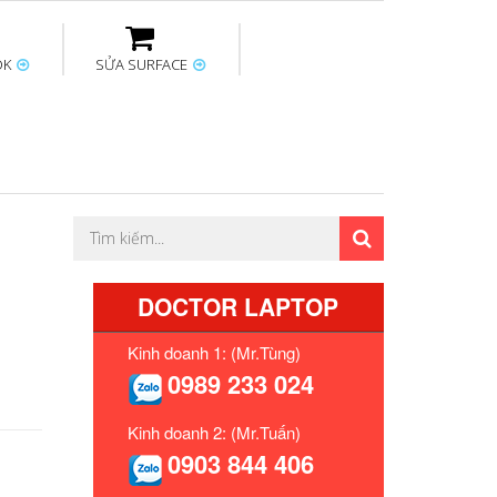
OK
SỬA SURFACE
ptop
Thay sạc Surface
Thay bàn phím
Sửa Mainboard
Macbook
Surface
DOCTOR LAPTOP
Kinh doanh 1: (Mr.Tùng)
0989 233 024
Kinh doanh 2: (Mr.Tuấn)
0903 844 406