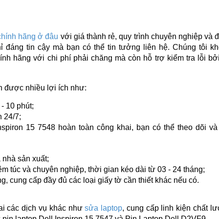
 chính hãng ở đâu
với giá thành rẻ, quy trình chuyên nghiệp và
hỉ đáng tin cậy mà bạn có thể tin tưởng liên hệ. Chúng tôi k
ính hãng với chi phí phải chăng mà còn hỗ trợ kiểm tra lỗi bở
n được nhiều lợi ích như:
- 10 phút;
h 24/7;
nspiron 15 7548
hoàn toàn công khai, bạn có thể theo dõi và
a nhà sản xuất;
 túc và chuyên nghiệp, thời gian kéo dài từ 03 - 24 tháng;
g, cung cấp đầy đủ các loại giấy tờ cần thiết khác nếu có.
hai các dịch vụ khác như
sửa laptop
, cung cấp linh kiện chất l
 pin laptop Dell Inspiron
15 7547 và Pin Laptop Dell D2VF9
.