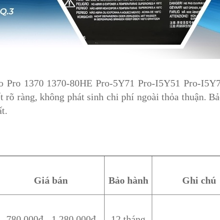
vo Pro 1370 1370-80HE Pro-5Y71 Pro-I5Y51 Pro-I5Y7
õ ràng, không phát sinh chi phí ngoài thỏa thuận. B
t.
Giá bán
Bảo hành
Ghi chú
780.000đ - 1.280.000đ
12 tháng