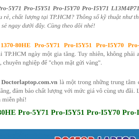
Pro-5Y71 Pro-I5Y51 Pro-I5Y70 Pro-I5Y71 L13M4P7
u rẻ, chất lượng tại TP.HCM? Thông số kỹ thuật như t
 sẻ ngay dưới đây. Cùng theo dõi nhé!
1370-80HE Pro-5Y71 Pro-I5Y51 Pro-I5Y70 Pro
 tại TP.HCM ngày một gia tăng. Tuy nhiên, không phải 
n, chuyên nghiệp để "chọn mặt gửi vàng".
,
Doctorlaptop.com.vn
là một trong những trung tâm 
hãng, đảm bảo chất lượng với mức giá vô cùng ưu đãi. 
n miễn phí!
-80HE Pro-5Y71 Pro-I5Y51 Pro-I5Y70 Pro-