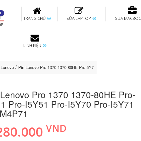
TRANG CHỦ
SỬA LAPTOP
SỬA MACBO
LINH KIỆN
ok uy tín
bàn phím
Thay pin Surface
Thay pin Macbook
Thay màn hình
Sửa Surface không
Thay màn hình
Thay Pin La
p
Laptop
nhận bàn phím
Macbook
p Lenovo
Pin Lenovo Pro 1370 1370-80HE Pro-5Y71 Pro-I5Y51 Pro-I5Y70 P
 Lenovo Pro 1370 1370-80HE Pro-
1 Pro-I5Y51 Pro-I5Y70 Pro-I5Y71
3M4P71
VND
280.000