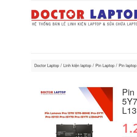
Sửa Laptop uy tín
Sửa Macbo
Thay 
lapto
Doctor Laptop
Linh kiện laptop
Pin Laptop
Pin lapto
Pin
5Y7
L1
1.