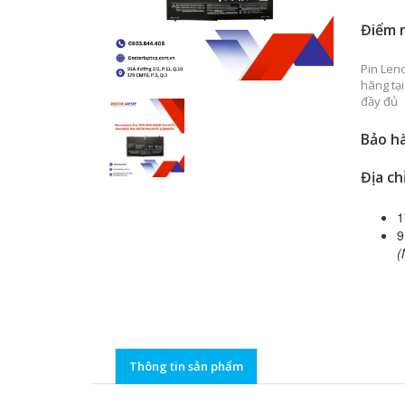
Điểm 
Pin Len
hãng tạ
đầy đủ
Bảo h
Địa ch
1
9
(
Thông tin sản phẩm