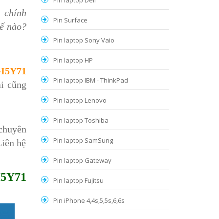
Pin laptop Dell
1
chính
Pin Surface
hế nào?
Pin laptop Sony Vaio
Pin laptop HP
-I5Y71
Pin laptop IBM - ThinkPad
ai cũng
Pin laptop Lenovo
Pin laptop Toshiba
chuyên
Pin laptop SamSung
Liên hệ
Pin laptop Gateway
I5Y71
Pin laptop Fujitsu
Pin iPhone 4,4s,5,5s,6,6s