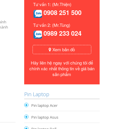
Tư vấn 1: (Mr.Thiện)
0908 251 500
hính
Tư vấn 2: (Mr.Tùng)
 hành
0989 233 024
Xem bản đồ
Hãy liên hệ ngay với chúng tôi để
chính xác nhất thông tin về giá bán
sản phẩm
Pin Laptop
Pin laptop Acer
Pin laptop Asus