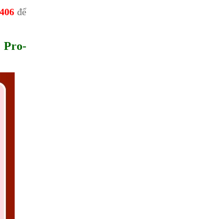
.406
để
 Pro-