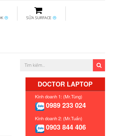
OK
SỬA SURFACE
ptop
Thay sạc Surface
Thay bàn phím
Sửa Mainboard
Macbook
Surface
ro-I5Y71 L13M4P71
DOCTOR LAPTOP
Kinh doanh 1: (Mr.Tùng)
0989 233 024
Kinh doanh 2: (Mr.Tuấn)
0903 844 406