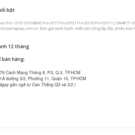
nổi bật
ovo Pro 1370 1370-80HE Pro-5Y71 Pro-I5Y51 Pro-I5Y70 Pro-I5Y71 L13M4P71 c
i Doctorlaptop.com.vn. Báo giá minh bạch, miễn phí công lắp đặt, phiếu bảo
ành 12 tháng
ỉ bán hàng:
79 Cách Mạng Tháng 8, P.5, Q.3, TP.HCM
1A đường 3/2, Phường 11, Quận 10, TP.HCM
Ngay gần ngã tư Cao Thắng Q3 và 3/2 )