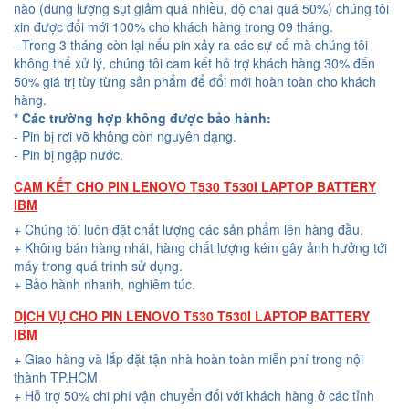
nào (dung lượng sụt giảm quá nhiều, độ chai quá 50%) chúng tôi
xin được đổi mới 100% cho khách hàng trong 09 tháng.
- Trong 3 tháng còn lại nếu pin xảy ra các sự cố mà chúng tôi
không thể xử lý, chúng tôi cam kết hỗ trợ khách hàng 30% đến
50% giá trị tùy từng sản phẩm để đổi mới hoàn toàn cho khách
hàng.
* Các trường hợp không được bảo hành:
- Pin bị rơi vỡ không còn nguyên dạng.
- Pin bị ngập nước.
CAM KẾT CHO PIN LENOVO T530 T530I LAPTOP BATTERY
IBM
+ Chúng tôi luôn đặt chất lượng các sản phẩm lên hàng đầu.
+ Không bán hàng nhái, hàng chất lượng kém gây ảnh hưởng tới
máy trong quá trình sử dụng.
+ Bảo hành nhanh, nghiêm túc.
DỊCH VỤ CHO PIN LENOVO T530 T530I LAPTOP BATTERY
IBM
+ Giao hàng và lắp đặt tận nhà hoàn toàn miễn phí trong nội
thành TP.HCM
+ Hỗ trợ 50% chi phí vận chuyển đối với khách hàng ở các tỉnh