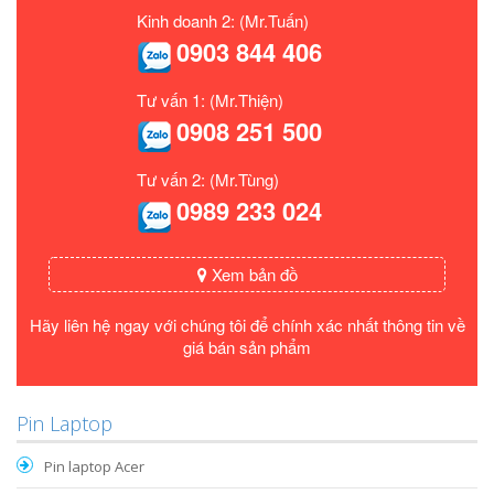
Kinh doanh 2: (Mr.Tuấn)
0903 844 406
Tư vấn 1: (Mr.Thiện)
0908 251 500
Tư vấn 2: (Mr.Tùng)
0989 233 024
Xem bản đồ
Hãy liên hệ ngay với chúng tôi để chính xác nhất thông tin về
giá bán sản phẩm
Pin Laptop
Pin laptop Acer