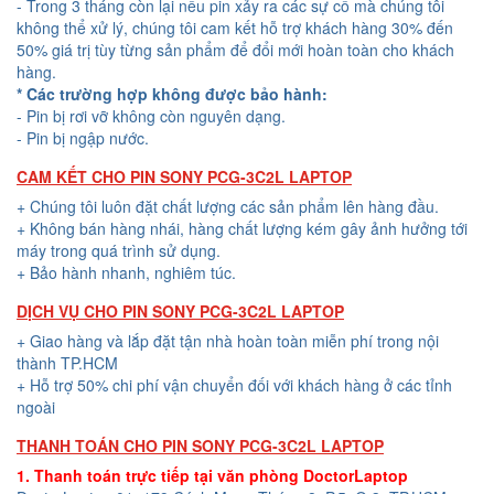
- Trong 3 tháng còn lại nếu pin xảy ra các sự cố mà chúng tôi
không thể xử lý, chúng tôi cam kết hỗ trợ khách hàng 30% đến
50% giá trị tùy từng sản phẩm để đổi mới hoàn toàn cho khách
hàng.
* Các trường hợp không được bảo hành:
- Pin bị rơi vỡ không còn nguyên dạng.
- Pin bị ngập nước.
CAM KẾT CHO PIN SONY PCG-3C2L LAPTOP
+ Chúng tôi luôn đặt chất lượng các sản phẩm lên hàng đầu.
+ Không bán hàng nhái, hàng chất lượng kém gây ảnh hưởng tới
máy trong quá trình sử dụng.
+ Bảo hành nhanh, nghiêm túc.
DỊCH VỤ CHO PIN SONY PCG-3C2L LAPTOP
+ Giao hàng và lắp đặt tận nhà hoàn toàn miễn phí trong nội
thành TP.HCM
+ Hỗ trợ 50% chi phí vận chuyển đối với khách hàng ở các tỉnh
ngoài
THANH TOÁN CHO PIN SONY PCG-3C2L LAPTOP
1. Thanh toán trực tiếp tại văn phòng DoctorLaptop