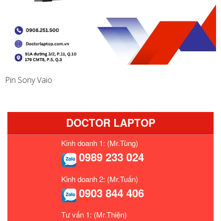
Pin Sony Vaio
DOCTOR LAPTOP
Kinh doanh 1: (Mr.Tùng)
0989 233 024
Kinh doanh 2: (Mr.Tuấn)
0903 844 406
Tư vấn 1: (Mr.Thiện)