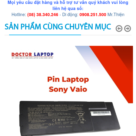
Mọi yêu cầu đặt hàng và hỗ trợ tư vấn quý khách vui lòng
liên hệ qua số:
Hotline:
(08) 38.340.246
- Di động:
0908.251.500
Mr.Thiện
SẢN PHẨM CÙNG CHUYÊN MỤC