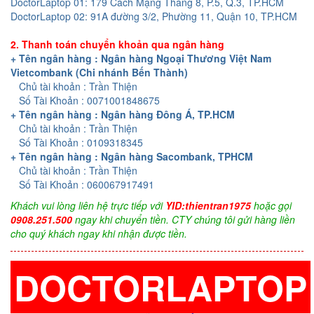
DoctorLaptop 01: 179 Cách Mạng Tháng 8, P.5, Q.3, TP.HCM
DoctorLaptop 02: 91A đường 3/2, Phường 11, Quận 10, TP.HCM
2. Thanh toán chuyển khoản qua ngân hàng
+ Tên ngân hàng : Ngân hàng Ngoại Thương Việt Nam
Vietcombank (Chi nhánh Bến Thành)
Chủ tài khoản : Trần Thiện
Số Tài Khoản : 0071001848675
+ Tên ngân hàng : Ngân hàng Đông Á, TP.HCM
Chủ tài khoản : Trần Thiện
Số Tài Khoản : 0109318345
+ Tên ngân hàng : Ngân hàng Sacombank, TPHCM
Chủ tài khoản : Trần Thiện
Số Tài Khoản : 060067917491
Khách vui lòng liên hệ trực tiếp với
YID:thientran1975
hoặc gọi
0908.251.500
ngay khi chuyển tiền. CTY chúng tôi gửi hàng liền
cho quý khách ngay khi nhận được tiền.
DOCTORLAPTOP