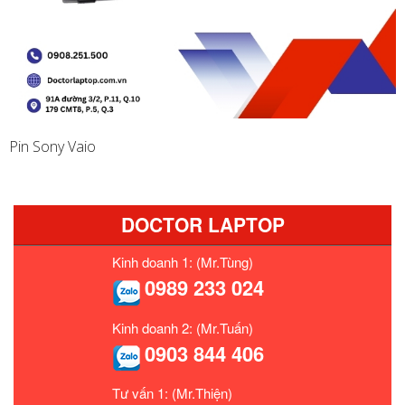
Pin Sony Vaio
DOCTOR LAPTOP
Kinh doanh 1: (Mr.Tùng)
0989 233 024
Kinh doanh 2: (Mr.Tuấn)
0903 844 406
Tư vấn 1: (Mr.Thiện)