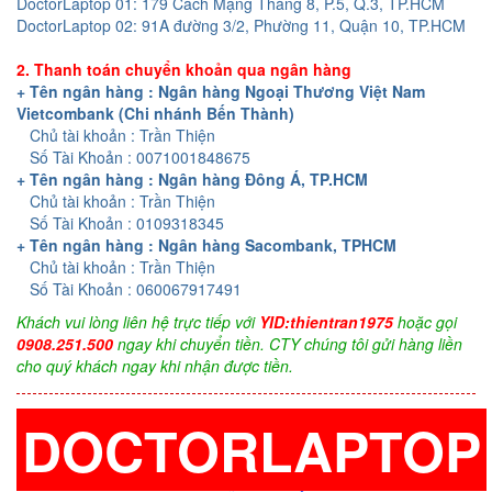
DoctorLaptop 01: 179 Cách Mạng Tháng 8, P.5, Q.3, TP.HCM
DoctorLaptop 02: 91A đường 3/2, Phường 11, Quận 10, TP.HCM
2. Thanh toán chuyển khoản qua ngân hàng
+ Tên ngân hàng : Ngân hàng Ngoại Thương Việt Nam
Vietcombank (Chi nhánh Bến Thành)
Chủ tài khoản : Trần Thiện
Số Tài Khoản : 0071001848675
+ Tên ngân hàng : Ngân hàng Đông Á, TP.HCM
Chủ tài khoản : Trần Thiện
Số Tài Khoản : 0109318345
+ Tên ngân hàng : Ngân hàng Sacombank, TPHCM
Chủ tài khoản : Trần Thiện
Số Tài Khoản : 060067917491
Khách vui lòng liên hệ trực tiếp với
YID:thientran1975
hoặc gọi
0908.251.500
ngay khi chuyển tiền. CTY chúng tôi gửi hàng liền
cho quý khách ngay khi nhận được tiền.
DOCTORLAPTOP