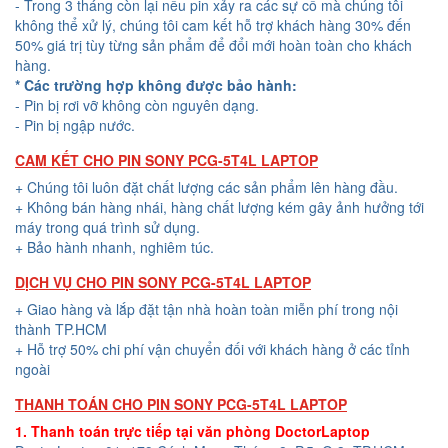
- Trong 3 tháng còn lại nếu pin xảy ra các sự cố mà chúng tôi
không thể xử lý, chúng tôi cam kết hỗ trợ khách hàng 30% đến
50% giá trị tùy từng sản phẩm để đổi mới hoàn toàn cho khách
hàng.
* Các trường hợp không được bảo hành:
- Pin bị rơi vỡ không còn nguyên dạng.
- Pin bị ngập nước.
CAM KẾT CHO PIN SONY PCG-5T4L LAPTOP
+ Chúng tôi luôn đặt chất lượng các sản phẩm lên hàng đầu.
+ Không bán hàng nhái, hàng chất lượng kém gây ảnh hưởng tới
máy trong quá trình sử dụng.
+ Bảo hành nhanh, nghiêm túc.
DỊCH VỤ CHO PIN SONY PCG-5T4L LAPTOP
+ Giao hàng và lắp đặt tận nhà hoàn toàn miễn phí trong nội
thành TP.HCM
+ Hỗ trợ 50% chi phí vận chuyển đối với khách hàng ở các tỉnh
ngoài
THANH TOÁN CHO PIN SONY PCG-5T4L LAPTOP
1. Thanh toán trực tiếp tại văn phòng DoctorLaptop