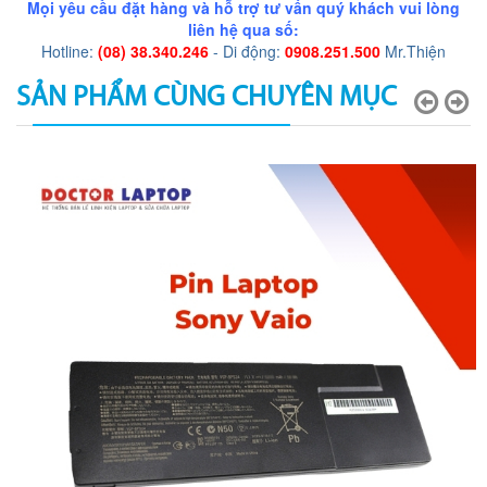
Mọi yêu cầu đặt hàng và hỗ trợ tư vấn quý khách vui lòng
liên hệ qua số:
Hotline:
(08) 38.340.246
- Di động:
0908.251.500
Mr.Thiện
SẢN PHẨM CÙNG CHUYÊN MỤC