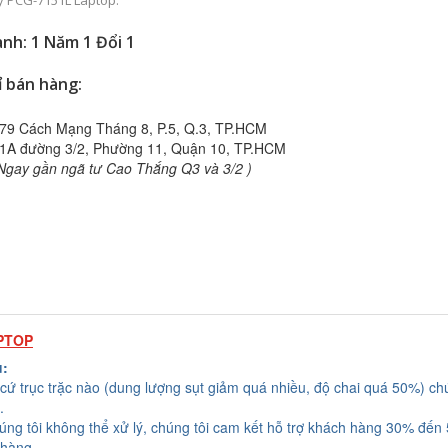
y PCG-7151L Laptop.
nh: 1 Năm 1 Đổi 1
ỉ bán hàng:
79 Cách Mạng Tháng 8, P.5, Q.3, TP.HCM
1A đường 3/2, Phường 11, Quận 10, TP.HCM
Ngay gần ngã tư Cao Thắng Q3 và 3/2 )
PTOP
u:
cứ trục trặc nào (dung lượng sụt giảm quá nhiều, độ chai quá 50%) chú
.
húng tôi không thể xử lý, chúng tôi cam kết hỗ trợ khách hàng 30% đến
 hàng.