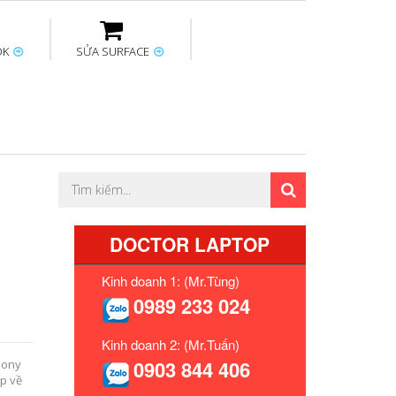
OK
SỬA SURFACE
ptop
Thay sạc Surface
Thay bàn phím
Sửa Mainboard
Macbook
Surface
DOCTOR LAPTOP
Kinh doanh 1: (Mr.Tùng)
0989 233 024
Kinh doanh 2: (Mr.Tuấn)
0903 844 406
Sony
ếp về