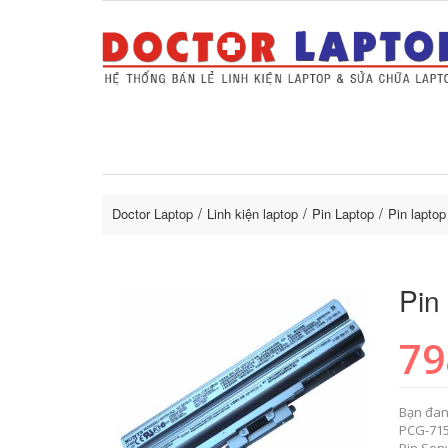
Sửa Laptop uy tín
Sửa Macbo
Thay 
lapto
Doctor Laptop
Linh kiện laptop
Pin Laptop
Pin lapto
Pin
79
Bạn đan
PCG-715