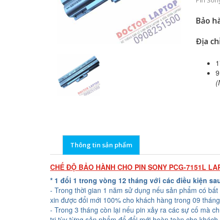
Pin Son
Bảo hà
Địa ch
1
9
(
Thông tin sản phẩm
CHẾ ĐỘ BẢO HÀNH CHO PIN SONY PCG-7151L LA
* 1 đổi 1 trong vòng 12 tháng với các điều kiện sa
- Trong thời gian 1 năm sử dụng nếu sản phẩm có bất 
xin được đổi mới 100% cho khách hàng trong 09 tháng
- Trong 3 tháng còn lại nếu pin xảy ra các sự cố mà c
trị tùy từng sản phẩm để đổi mới hoàn toàn cho khách