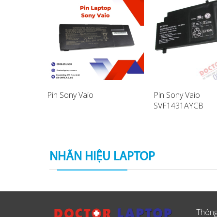
Pin Sony Vaio
Pin Sony Vaio
SVF1431AYCB
aptop
SVF14A17SCB La
Battery
NHÃN HIỆU LAPTOP
Thông