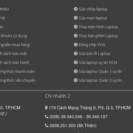
 thiệu
Sửa chữa laptop
 hệ
Sửa main laptop
ấn
Thay màn hình Laptop
 khoản sử dụng
Thay bàn phím Laptop
ng dẫn mua hàng
Đóng chip VGA
h sách bảo mật
Sửa bản lề Laptop
h sách bảo hành
Sửa laptop uy tín HCM
ng thức thanh toán
Sửa laptop Quận 1 uy tín
ng thức vận chuyển
Sửa laptop Quận 3 uy tín
Chi nhánh 2
10, TP.HCM
179 Cách Mạng Tháng 8, P.5, Q.3, TP.HCM
/2 )
(028) 38.340.246 - 38.340.137
0908.251.500 (Mr.Thiện)