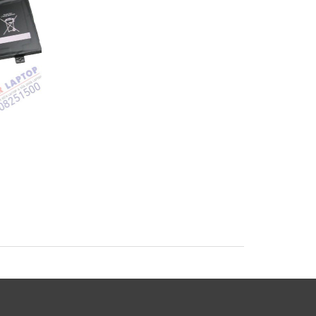
Pin Sony Vaio
Pin Sony Vaio SVF1
SVF1421BYCB
SVF14A15SCB Lapto
op
SVF15A18SCB Laptop
Battery
Battery