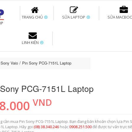
TRANG CHỦ
SỬA LAPTOP
SỬA MACBO
LINH KIỆN
ok uy tín
bàn phím
Thay pin Surface
Thay pin Macbook
Thay màn hình
Sửa Surface không
Thay màn hình
Thay Pin La
p
Laptop
nhận bàn phím
Macbook
p Sony Vaio
Pin Sony PCG-7151L Laptop
 Sony PCG-7151L Laptop
VND
8.000
g cần mua Pin Sony PCG-7151L Laptop. Bạn đang băn khoăn chọn lựa Pin 
1L Laptop. Hãy gọi
(08) 38.340.246
hoặc
0908.251.500
để được tư vấn trực ti