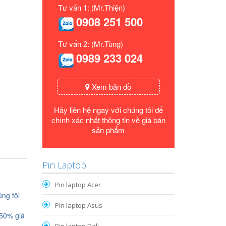
Tư vấn 1: (Mr.Thiện)
0908 251 500
Tư vấn 2: (Mr.Tùng)
0989 233 024
Xem bản đồ
Hãy liên hệ ngay với chúng tôi để
chính xác nhất thông tin về giá bán
sản phẩm
Pin Laptop
Pin laptop Acer
ng tôi
Pin laptop Asus
 50% giá