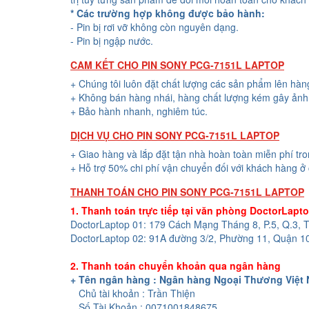
* Các trường hợp không được bảo hành:
- Pin bị rơi vỡ không còn nguyên dạng.
- Pin bị ngập nước.
CAM KẾT CHO PIN SONY PCG-7151L LAPTOP
+ Chúng tôi luôn đặt chất lượng các sản phẩm lên hàn
+ Không bán hàng nhái, hàng chất lượng kém gây ảnh 
+ Bảo hành nhanh, nghiêm túc.
DỊCH VỤ CHO PIN SONY PCG-7151L LAPTOP
+ Giao hàng và lắp đặt tận nhà hoàn toàn miễn phí tr
+ Hỗ trợ 50% chi phí vận chuyển đối với khách hàng ở 
THANH TOÁN CHO PIN SONY PCG-7151L LAPTOP
1. Thanh toán trực tiếp tại văn phòng DoctorLapt
DoctorLaptop 01: 179 Cách Mạng Tháng 8, P.5, Q.3,
DoctorLaptop 02: 91A đường 3/2, Phường 11, Quận 1
2. Thanh toán chuyển khoản qua ngân hàng
+ Tên ngân hàng : Ngân hàng Ngoại Thương Việt
Chủ tài khoản : Trần Thiện
Số Tài Khoản : 0071001848675