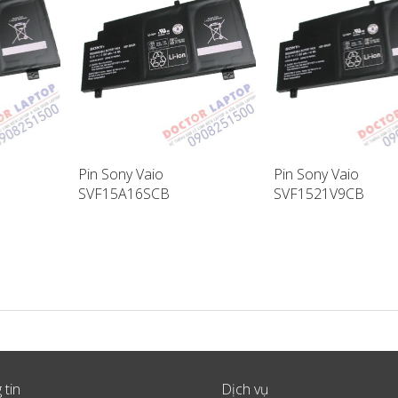
Pin Sony Vaio
Pin Sony Vaio
SVF15A16SCB
SVF1521V9CB
ptop
SVF15A17SCB Laptop
SVF14A18SCB Lapt
Battery
Battery
 tin
Dịch vụ