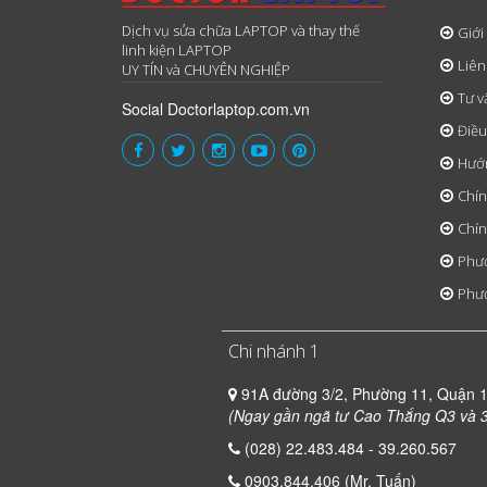
Dịch vụ sửa chữa LAPTOP và thay thế
Giới
linh kiện LAPTOP
Liên
UY TÍN và CHUYÊN NGHIỆP
Tư v
Social Doctorlaptop.com.vn
Điều
Hướ
Chín
Chín
Phươ
Phươ
Chi nhánh 1
91A đường 3/2, Phường 11, Quận 
(Ngay gần ngã tư Cao Thắng Q3 và 3
(028) 22.483.484 - 39.260.567
0903.844.406 (Mr. Tuấn)