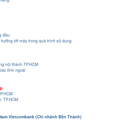
g đầu.
hưởng tới máy trong quá trình sử dụng.
ong nội thành TP.HCM
các tỉnh ngoài
op
 TP.HCM
0, TP.HCM
 Nam Vietcombank (Chi nhánh Bến Thành)