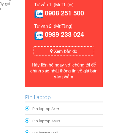
ãy gọi
Tư vấn 1: (Mr.Thiện)
B
0908 251 500
Tư vấn 2: (Mr.Tùng)
0989 233 024
Xem bản đồ
Hãy liên hệ ngay với chúng tôi để
chính xác nhất thông tin về giá bán
sản phẩm
Pin Laptop
Pin laptop Acer
Pin laptop Asus