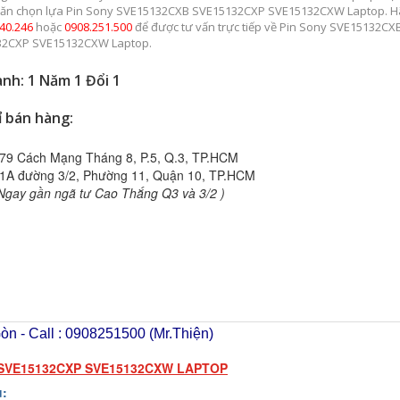
ăn chọn lựa Pin Sony SVE15132CXB SVE15132CXP SVE15132CXW Laptop. H
340.246
hoặc
0908.251.500
để được tư vấn trực tiếp về Pin Sony SVE15132CX
32CXP SVE15132CXW Laptop.
nh: 1 Năm 1 Đổi 1
ỉ bán hàng:
79 Cách Mạng Tháng 8, P.5, Q.3, TP.HCM
1A đường 3/2, Phường 11, Quận 10, TP.HCM
Ngay gần ngã tư Cao Thắng Q3 và 3/2 )
n - Call : 0908251500 (Mr.Thiện)
 SVE15132CXP SVE15132CXW LAPTOP
u: