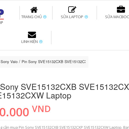
TRANG CHỦ
SỬA LAPTOP
SỬA MACBO
LINH KIỆN
ok uy tín
bàn phím
Thay pin Surface
Thay pin Macbook
Thay màn hình
Sửa Surface không
Thay màn hình
Thay Pin La
p
Laptop
nhận bàn phím
Macbook
p Sony Vaio
Pin Sony SVE15132CXB SVE15132CXP SVE15132CXW Lapto
 Sony SVE15132CXB SVE15132C
E15132CXW Laptop
VND
0.000
g cần mua Pin Sony SVE15132CXB SVE15132CXP SVE15132CXW Laptop. Bạ