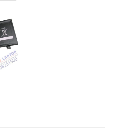
Pin Sony Vaio
Pin Sony Vaio SVF1
SVF1421BYCB
SVF14A15SCB Lapto
op
SVF15A18SCB Laptop
Battery
Battery