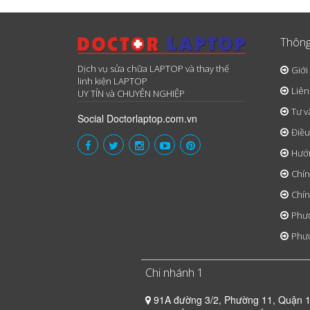
Thông
Dịch vụ sửa chữa LAPTOP và thay thế
Giới
linh kiện LAPTOP
Liên
UY TÍN và CHUYÊN NGHIỆP
Tư v
Social Doctorlaptop.com.vn
Điều
Hướ
Chín
Chín
Phươ
Phươ
Chi nhánh 1
91A đường 3/2, Phường 11, Quận 