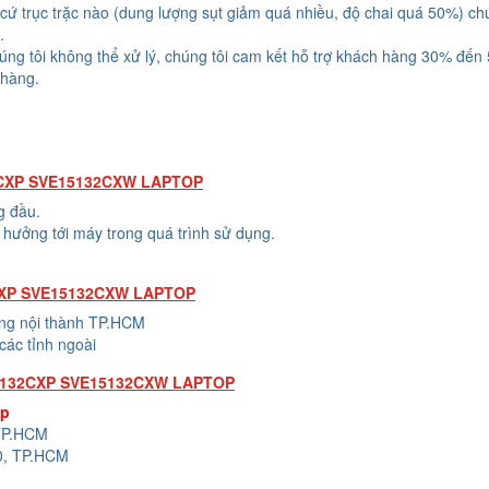
cứ trục trặc nào (dung lượng sụt giảm quá nhiều, độ chai quá 50%) chú
.
húng tôi không thể xử lý, chúng tôi cam kết hỗ trợ khách hàng 30% đến
 hàng.
2CXP SVE15132CXW LAPTOP
g đầu.
hưởng tới máy trong quá trình sử dụng.
CXP SVE15132CXW LAPTOP
ong nội thành TP.HCM
các tỉnh ngoài
5132CXP SVE15132CXW LAPTOP
op
 TP.HCM
0, TP.HCM