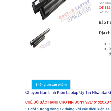
băn kho
(08) 38.
SVE151
Bảo hà
Địa ch
1
9
(
Thông tin sản phẩm
Chuyên Bán Linh Kiện Laptop Uy Tín Nhất Sài Gò
CHẾ ĐỘ BẢO HÀNH CHO PIN SONY SVE15132CXB
* 1 đổi 1 trong vòng 12 tháng với các điều kiện sa