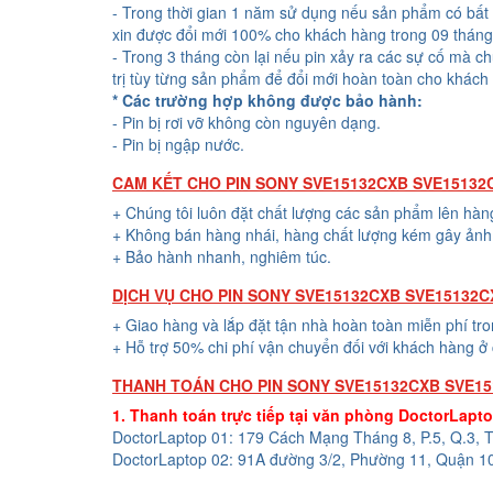
- Trong thời gian 1 năm sử dụng nếu sản phẩm có bất 
xin được đổi mới 100% cho khách hàng trong 09 tháng
- Trong 3 tháng còn lại nếu pin xảy ra các sự cố mà c
trị tùy từng sản phẩm để đổi mới hoàn toàn cho khách
* Các trường hợp không được bảo hành:
- Pin bị rơi vỡ không còn nguyên dạng.
- Pin bị ngập nước.
CAM KẾT CHO PIN SONY SVE15132CXB SVE1513
+ Chúng tôi luôn đặt chất lượng các sản phẩm lên hàn
+ Không bán hàng nhái, hàng chất lượng kém gây ảnh 
+ Bảo hành nhanh, nghiêm túc.
DỊCH VỤ CHO PIN SONY SVE15132CXB SVE15132
+ Giao hàng và lắp đặt tận nhà hoàn toàn miễn phí tr
+ Hỗ trợ 50% chi phí vận chuyển đối với khách hàng ở 
THANH TOÁN CHO PIN SONY SVE15132CXB SVE1
1. Thanh toán trực tiếp tại văn phòng DoctorLapt
DoctorLaptop 01: 179 Cách Mạng Tháng 8, P.5, Q.3,
DoctorLaptop 02: 91A đường 3/2, Phường 11, Quận 1