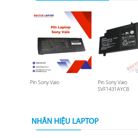
Pin Sony Vaio
Pin Sony Vaio
SVF1431AYCB
aptop
SVF14A17SCB La
Battery
NHÃN HIỆU LAPTOP