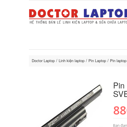
Sửa Laptop uy tín
Sửa Macbo
Thay 
lapto
Doctor Laptop
Linh kiện laptop
Pin Laptop
Pin lapto
Pin
SV
88
Bạn đan