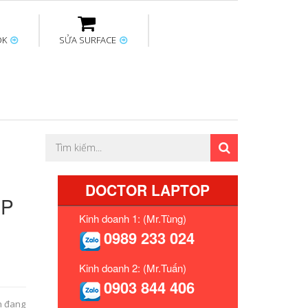
OK
SỬA SURFACE
ptop
Thay sạc Surface
Thay bàn phím
Sửa Mainboard
Macbook
Surface
p
DOCTOR LAPTOP
XP
Kinh doanh 1: (Mr.Tùng)
0989 233 024
Kinh doanh 2: (Mr.Tuấn)
0903 844 406
n đang