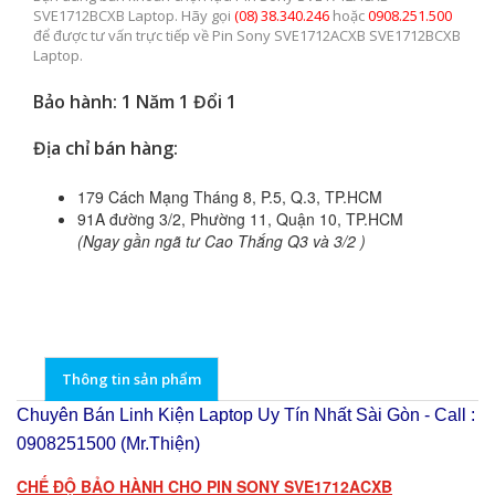
SVE1712BCXB Laptop. Hãy gọi
(08) 38.340.246
hoặc
0908.251.500
để được tư vấn trực tiếp về Pin Sony SVE1712ACXB SVE1712BCXB
Laptop.
Bảo hành: 1 Năm 1 Đổi 1
Địa chỉ bán hàng:
179 Cách Mạng Tháng 8, P.5, Q.3, TP.HCM
91A đường 3/2, Phường 11, Quận 10, TP.HCM
(Ngay gần ngã tư Cao Thắng Q3 và 3/2 )
Thông tin sản phẩm
Chuyên Bán Linh Kiện Laptop Uy Tín Nhất Sài Gòn - Call :
0908251500 (Mr.Thiện)
CHẾ ĐỘ BẢO HÀNH CHO PIN SONY SVE1712ACXB