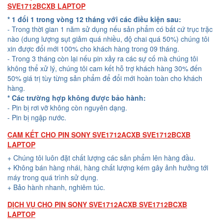
SVE1712BCXB LAPTOP
* 1 đổi 1 trong vòng 12 tháng với các điều kiện sau:
- Trong thời gian 1 năm sử dụng nếu sản phẩm có bất cứ trục trặc
nào (dung lượng sụt giảm quá nhiều, độ chai quá 50%) chúng tôi
xin được đổi mới 100% cho khách hàng trong 09 tháng.
- Trong 3 tháng còn lại nếu pin xảy ra các sự cố mà chúng tôi
không thể xử lý, chúng tôi cam kết hỗ trợ khách hàng 30% đến
50% giá trị tùy từng sản phẩm để đổi mới hoàn toàn cho khách
hàng.
* Các trường hợp không được bảo hành:
- Pin bị rơi vỡ không còn nguyên dạng.
- Pin bị ngập nước.
CAM KẾT CHO PIN SONY SVE1712ACXB SVE1712BCXB
LAPTOP
+ Chúng tôi luôn đặt chất lượng các sản phẩm lên hàng đầu.
+ Không bán hàng nhái, hàng chất lượng kém gây ảnh hưởng tới
máy trong quá trình sử dụng.
+ Bảo hành nhanh, nghiêm túc.
DỊCH VỤ CHO PIN SONY SVE1712ACXB SVE1712BCXB
LAPTOP