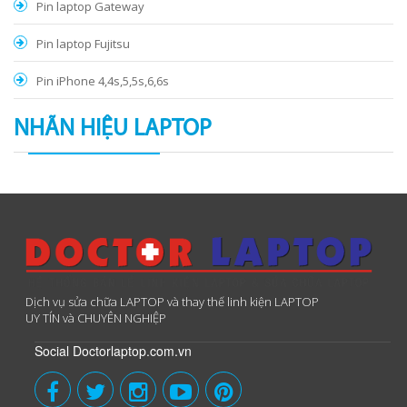
Pin laptop Gateway
Pin laptop Fujitsu
Pin iPhone 4,4s,5,5s,6,6s
NHÃN HIỆU LAPTOP
Dịch vụ sửa chữa LAPTOP và thay thế linh kiện LAPTOP
UY TÍN và CHUYÊN NGHIỆP
Social Doctorlaptop.com.vn