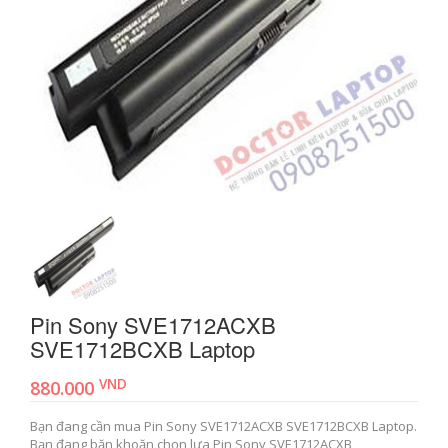
Pin Sony SVE1712ACXB
SVE1712BCXB Laptop
VND
880.000
Bạn đang cần mua Pin Sony SVE1712ACXB SVE1712BCXB Laptop.
Bạn đang băn khoăn chọn lựa Pin Sony SVE1712ACXB