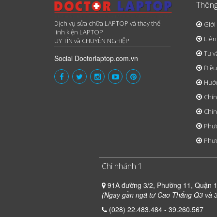
Thông
Dịch vụ sửa chữa LAPTOP và thay thế
Giới
linh kiện LAPTOP
Liên
UY TÍN và CHUYÊN NGHIỆP
Tư v
Social Doctorlaptop.com.vn
Điều
Hướ
Chín
Chín
Phươ
Phươ
Chi nhánh 1
91A đường 3/2, Phường 11, Quận 
(Ngay gần ngã tư Cao Thắng Q3 và 3
(028) 22.483.484 - 39.260.567