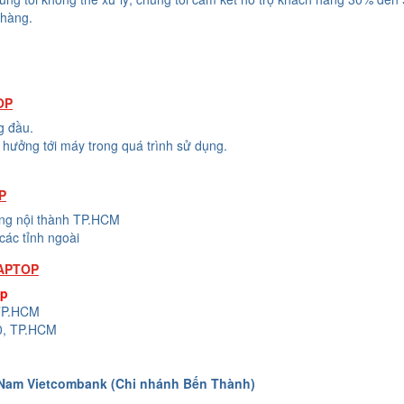
 hàng.
OP
g đầu.
hưởng tới máy trong quá trình sử dụng.
P
ong nội thành TP.HCM
các tỉnh ngoài
LAPTOP
op
 TP.HCM
0, TP.HCM
 Nam Vietcombank (Chi nhánh Bến Thành)