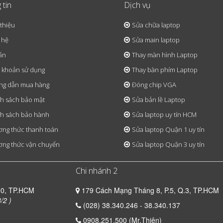
 tin
Dịch vụ
 thiệu
Sửa chữa laptop
 hệ
Sửa main laptop
ấn
Thay màn hình Laptop
 khoản sử dụng
Thay bàn phím Laptop
ng dẫn mua hàng
Đóng chip VGA
h sách bảo mật
Sửa bản lề Laptop
h sách bảo hành
Sửa laptop uy tín HCM
ng thức thanh toán
Sửa laptop Quận 1 uy tín
ng thức vận chuyển
Sửa laptop Quận 3 uy tín
Chi nhánh 2
10, TP.HCM
179 Cách Mạng Tháng 8, P.5, Q.3, TP.HCM
/2 )
(028) 38.340.246 - 38.340.137
0908.251.500 (Mr.Thiện)