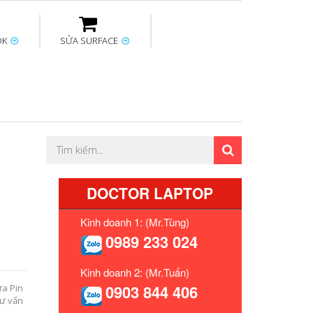
OK
SỬA SURFACE
ptop
Thay sạc Surface
Thay bàn phím
Sửa Mainboard
Macbook
Surface
DOCTOR LAPTOP
Kinh doanh 1: (Mr.Tùng)
0989 233 024
Kinh doanh 2: (Mr.Tuấn)
0903 844 406
ựa Pin
tư vấn