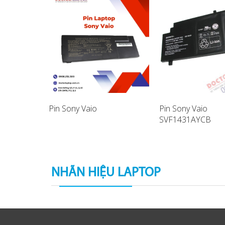
Pin Sony Vaio
Pin Sony Vaio
SVF1431AYCB
aptop
SVF14A17SCB La
Battery
NHÃN HIỆU LAPTOP