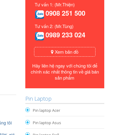
Tư vấn 1: (Mr.Thiện)
0908 251 500
Tư vấn 2: (Mr.Tùng)
0989 233 024
Xem bản đồ
Hãy liên hệ ngay với chúng tôi để
chính xác nhất thông tin về giá bán
sản phẩm
Pin Laptop
Pin laptop Acer
ng tôi
Pin laptop Asus
 50% giá