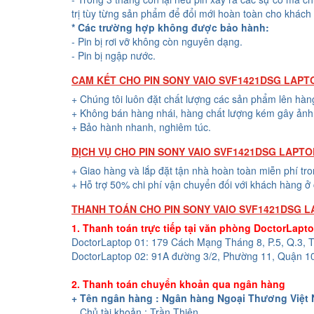
trị tùy từng sản phẩm để đổi mới hoàn toàn cho khách
* Các trường hợp không được bảo hành:
- Pin bị rơi vỡ không còn nguyên dạng.
- Pin bị ngập nước.
CAM KẾT CHO PIN SONY VAIO SVF1421DSG LAPT
+ Chúng tôi luôn đặt chất lượng các sản phẩm lên hàn
+ Không bán hàng nhái, hàng chất lượng kém gây ảnh 
+ Bảo hành nhanh, nghiêm túc.
DỊCH VỤ CHO PIN SONY VAIO SVF1421DSG LAPTO
+ Giao hàng và lắp đặt tận nhà hoàn toàn miễn phí tr
+ Hỗ trợ 50% chi phí vận chuyển đối với khách hàng ở 
THANH TOÁN CHO PIN SONY VAIO SVF1421DSG 
1. Thanh toán trực tiếp tại văn phòng DoctorLapt
DoctorLaptop 01: 179 Cách Mạng Tháng 8, P.5, Q.3,
DoctorLaptop 02: 91A đường 3/2, Phường 11, Quận 1
2. Thanh toán chuyển khoản qua ngân hàng
+ Tên ngân hàng : Ngân hàng Ngoại Thương Việt
Chủ tài khoản : Trần Thiện