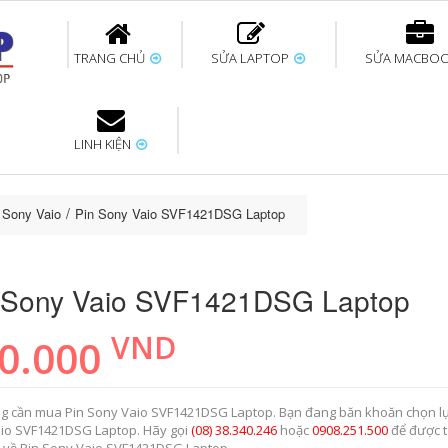
TRANG CHỦ
SỬA LAPTOP
SỬA MACBO
LINH KIỆN
ok uy tín
bàn phím
Thay pin Surface
Thay pin Macbook
Thay màn hình
Sửa Surface không
Thay màn hình
Thay Pin La
p
Laptop
nhận bàn phím
Macbook
p Sony Vaio
Pin Sony Vaio SVF1421DSG Laptop
 Sony Vaio SVF1421DSG Laptop
VND
0.000
g cần mua Pin Sony Vaio SVF1421DSG Laptop. Bạn đang băn khoăn chọn l
io SVF1421DSG Laptop. Hãy gọi
(08) 38.340.246
hoặc
0908.251.500
để được 