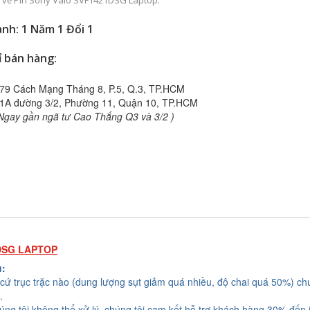
ếp về Pin Sony Vaio SVF1421DSG Laptop.
nh: 1 Năm 1 Đổi 1
ỉ bán hàng:
79 Cách Mạng Tháng 8, P.5, Q.3, TP.HCM
1A đường 3/2, Phường 11, Quận 10, TP.HCM
Ngay gần ngã tư Cao Thắng Q3 và 3/2 )
DSG LAPTOP
u:
cứ trục trặc nào (dung lượng sụt giảm quá nhiều, độ chai quá 50%) chú
.
húng tôi không thể xử lý, chúng tôi cam kết hỗ trợ khách hàng 30% đến