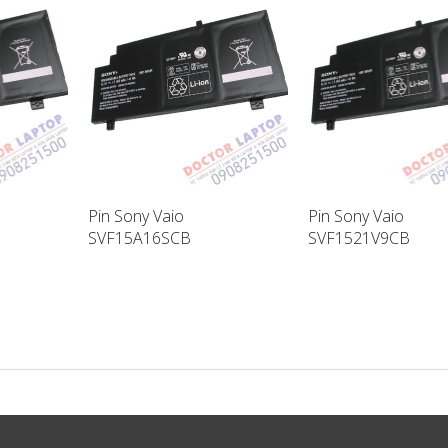
Pin Sony Vaio
Pin Sony Vaio
SVF15A16SCB
SVF1521V9CB
ptop
SVF15A17SCB Laptop
SVF14A18SCB Lapt
Battery
Battery