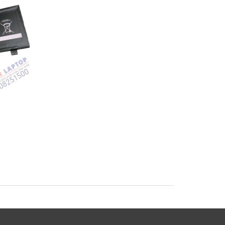
Pin Sony Vaio
Pin Sony Vaio SVF1
SVF1421BYCB
SVF14A15SCB Lapto
op
SVF15A18SCB Laptop
Battery
Battery