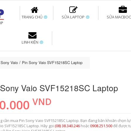
TRANG CHỦ
SỬA LAPTOP
SỬA MACBO
LINH KIỆN
ok uy tín
bàn phím
Thay pin Surface
Thay pin Macbook
Thay màn hình
Sửa Surface không
Thay màn hình
Thay Pin La
p
Laptop
nhận bàn phím
Macbook
p Sony Vaio
Pin Sony Vaio SVF15218SC Laptop
 Sony Vaio SVF15218SC Laptop
VND
0.000
g cần mua Pin Sony Vaio SVF15218SC Laptop. Bạn đang băn khoăn chọn lự
io SVF15218SC Laptop. Hãy gọi
(08) 38.340.246
hoặc
0908.251.500
để được t