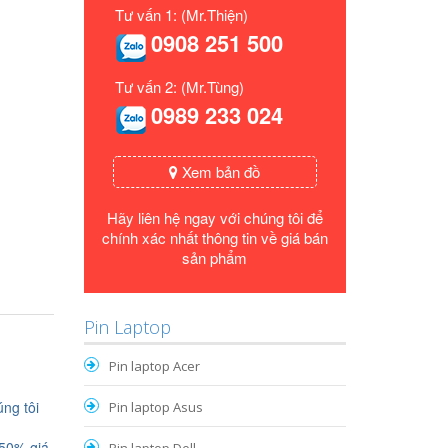
Tư vấn 1: (Mr.Thiện)
0908 251 500
Tư vấn 2: (Mr.Tùng)
0989 233 024
Xem bản đồ
Hãy liên hệ ngay với chúng tôi để
chính xác nhất thông tin về giá bán
sản phẩm
Pin Laptop
Pin laptop Acer
ng tôi
Pin laptop Asus
 50% giá