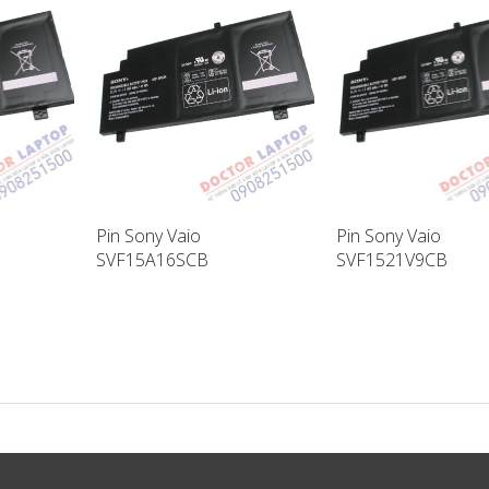
Pin Sony Vaio
Pin Sony Vaio
SVF15A16SCB
SVF1521V9CB
ptop
SVF15A17SCB Laptop
SVF14A18SCB Lapt
Battery
Battery