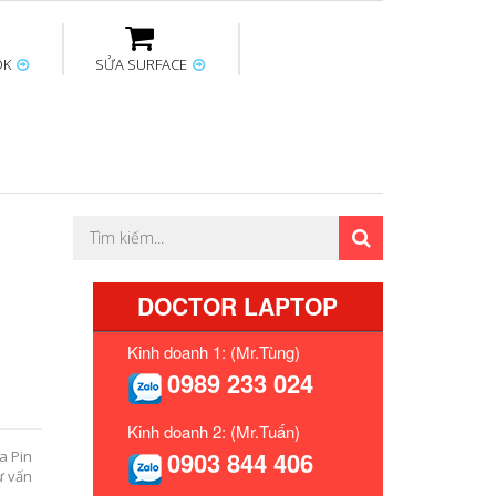
OK
SỬA SURFACE
ptop
Thay sạc Surface
Thay bàn phím
Sửa Mainboard
Macbook
Surface
DOCTOR LAPTOP
Kinh doanh 1: (Mr.Tùng)
0989 233 024
Kinh doanh 2: (Mr.Tuấn)
0903 844 406
a Pin
ư vấn