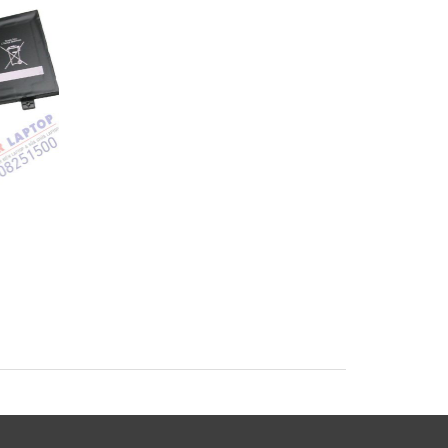
Pin Sony Vaio
Pin Sony Vaio SVF1
SVF1421BYCB
SVF14A15SCB Lapto
op
SVF15A18SCB Laptop
Battery
Battery