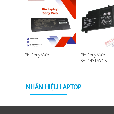
Pin Sony Vaio
Pin Sony Vaio
SVF1431AYCB
aptop
SVF14A17SCB La
Battery
NHÃN HIỆU LAPTOP