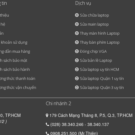
 tin
Dịch vụ
 thiệu
Sửa chữa laptop
 hệ
Sửa main laptop
ấn
Thay màn hình Laptop
 khoản sử dụng
Thay bàn phím Laptop
ng dẫn mua hàng
Đóng chip VGA
h sách bảo mật
Sửa bản lề Laptop
h sách bảo hành
Sửa laptop uy tín HCM
ng thức thanh toán
Sửa laptop Quận 1 uy tín
ng thức vận chuyển
Sửa laptop Quận 3 uy tín
Chi nhánh 2
10, TP.HCM
179 Cách Mạng Tháng 8, P.5, Q.3, TP.HCM
/2 )
(028) 38.340.246 - 38.340.137
0908.251.500 (Mr.Thiện)