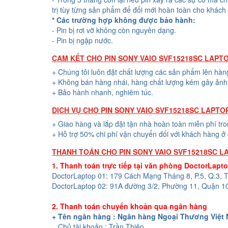
trị tùy từng sản phẩm để đổi mới hoàn toàn cho khách
* Các trường hợp không được bảo hành:
- Pin bị rơi vỡ không còn nguyên dạng.
- Pin bị ngập nước.
CAM KẾT CHO PIN SONY VAIO SVF15218SC LAPT
+ Chúng tôi luôn đặt chất lượng các sản phẩm lên hàn
+ Không bán hàng nhái, hàng chất lượng kém gây ảnh 
+ Bảo hành nhanh, nghiêm túc.
DỊCH VỤ CHO PIN SONY VAIO SVF15218SC LAPTO
+ Giao hàng và lắp đặt tận nhà hoàn toàn miễn phí tr
+ Hỗ trợ 50% chi phí vận chuyển đối với khách hàng ở 
THANH TOÁN CHO PIN SONY VAIO SVF15218SC L
1. Thanh toán trực tiếp tại văn phòng DoctorLapt
DoctorLaptop 01: 179 Cách Mạng Tháng 8, P.5, Q.3,
DoctorLaptop 02: 91A đường 3/2, Phường 11, Quận 1
2. Thanh toán chuyển khoản qua ngân hàng
+ Tên ngân hàng : Ngân hàng Ngoại Thương Việt
Chủ tài khoản : Trần Thiện