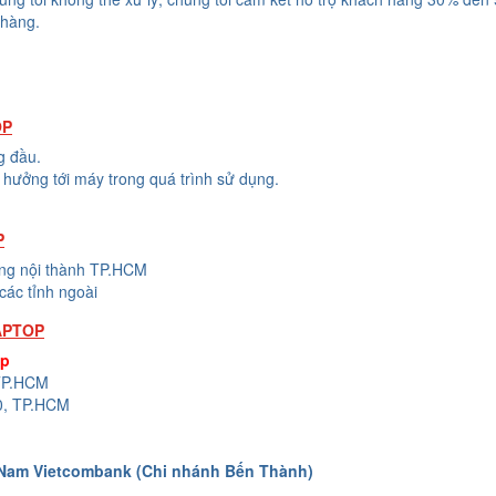
 hàng.
OP
g đầu.
hưởng tới máy trong quá trình sử dụng.
P
ong nội thành TP.HCM
các tỉnh ngoài
APTOP
op
 TP.HCM
0, TP.HCM
 Nam Vietcombank (Chi nhánh Bến Thành)