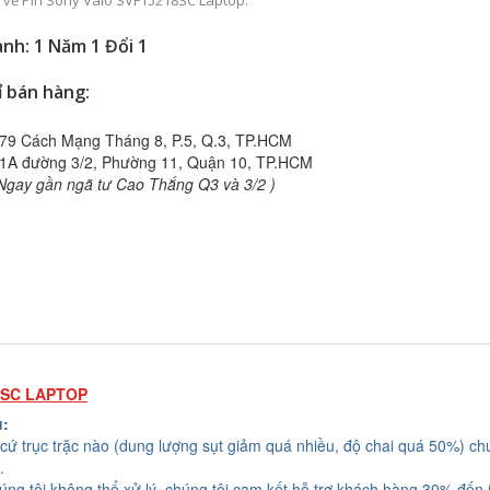
ếp về Pin Sony Vaio SVF15218SC Laptop.
nh: 1 Năm 1 Đổi 1
ỉ bán hàng:
79 Cách Mạng Tháng 8, P.5, Q.3, TP.HCM
1A đường 3/2, Phường 11, Quận 10, TP.HCM
Ngay gần ngã tư Cao Thắng Q3 và 3/2 )
8SC LAPTOP
u:
cứ trục trặc nào (dung lượng sụt giảm quá nhiều, độ chai quá 50%) chú
.
húng tôi không thể xử lý, chúng tôi cam kết hỗ trợ khách hàng 30% đến