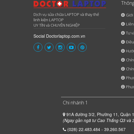
Thông
Dịch vụ sửa chữa LAPTOP và thay thế
Giới
linh kiện LAPTOP
Liên
UY TÍN và CHUYÊN NGHIỆP
Tư v
Social Doctorlaptop.com.vn
Điều
Hướ
Chín
Chín
Phươ
Phươ
Chi nhánh 1
91A đường 3/2, Phường 11, Quận 
(Ngay gần ngã tư Cao Thắng Q3 và 3
(028) 22.483.484 - 39.260.567