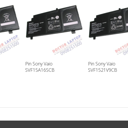
Pin Sony Vaio
Pin Sony Vaio
SVF15A16SCB
SVF1521V9CB
ptop
SVF15A17SCB Laptop
SVF14A18SCB Lapt
Battery
Battery