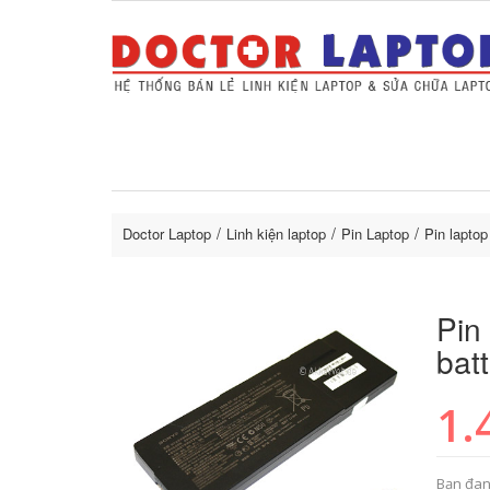
Sửa Laptop uy tín
Sửa Macbo
Thay 
lapto
Doctor Laptop
Linh kiện laptop
Pin Laptop
Pin lapto
Pin
bat
1.
Bạn đan