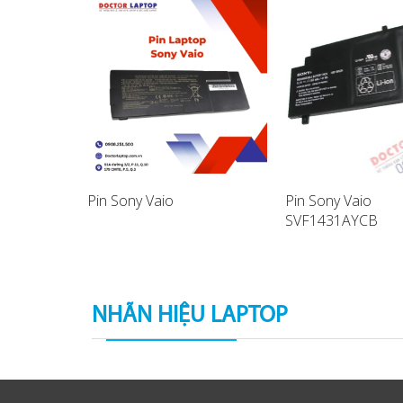
Pin Sony Vaio
Pin Sony Vaio
SVF1431AYCB
aptop
SVF14A17SCB La
Battery
NHÃN HIỆU LAPTOP