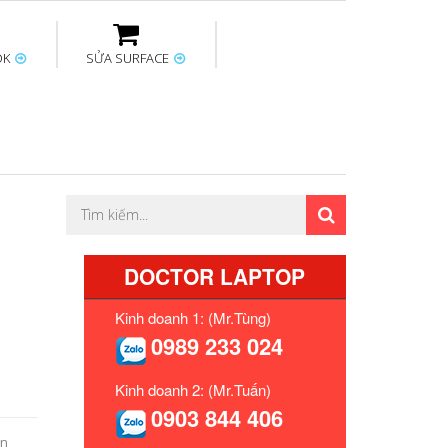
OK
SỬA SURFACE
ptop
Thay sạc Surface
Thay bàn phím
Sửa Mainboard
Macbook
Surface
DOCTOR LAPTOP
Kinh doanh 1: (Mr.Tùng)
0989 233 024
Kinh doanh 2: (Mr.Tuấn)
0903 844 406
ăn