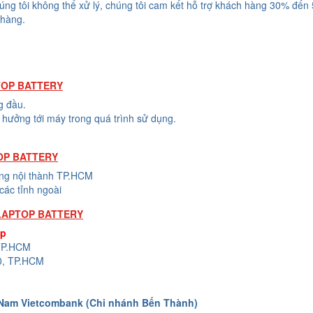
húng tôi không thể xử lý, chúng tôi cam kết hỗ trợ khách hàng 30% đến
 hàng.
TOP BATTERY
g đầu.
hưởng tới máy trong quá trình sử dụng.
TOP BATTERY
ong nội thành TP.HCM
các tỉnh ngoài
 LAPTOP BATTERY
op
 TP.HCM
0, TP.HCM
 Nam Vietcombank (Chi nhánh Bến Thành)