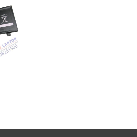
Pin Sony Vaio
Pin Sony Vaio SVF1
SVF1421BYCB
SVF14A15SCB Lapto
op
SVF15A18SCB Laptop
Battery
Battery