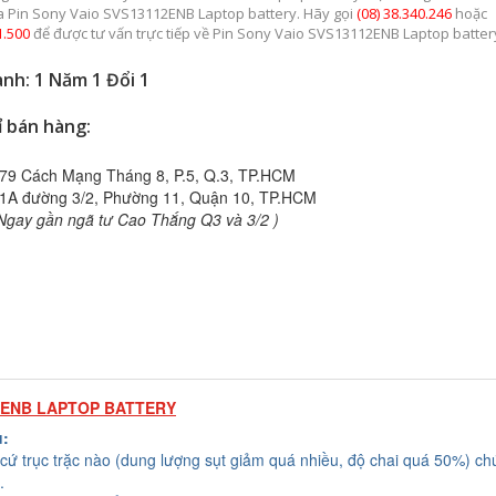
a Pin Sony Vaio SVS13112ENB Laptop battery. Hãy gọi
(08) 38.340.246
hoặc
1.500
để được tư vấn trực tiếp về Pin Sony Vaio SVS13112ENB Laptop batter
nh: 1 Năm 1 Đổi 1
ỉ bán hàng:
79 Cách Mạng Tháng 8, P.5, Q.3, TP.HCM
1A đường 3/2, Phường 11, Quận 10, TP.HCM
Ngay gần ngã tư Cao Thắng Q3 và 3/2 )
2ENB LAPTOP BATTERY
u:
cứ trục trặc nào (dung lượng sụt giảm quá nhiều, độ chai quá 50%) chú
.