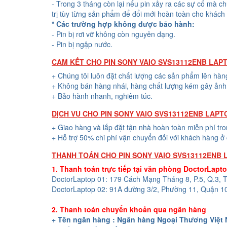
- Trong 3 tháng còn lại nếu pin xảy ra các sự cố mà c
trị tùy từng sản phẩm để đổi mới hoàn toàn cho khách
* Các trường hợp không được bảo hành:
- Pin bị rơi vỡ không còn nguyên dạng.
- Pin bị ngập nước.
CAM KẾT CHO PIN SONY VAIO SVS13112ENB LAP
+ Chúng tôi luôn đặt chất lượng các sản phẩm lên hàn
+ Không bán hàng nhái, hàng chất lượng kém gây ảnh 
+ Bảo hành nhanh, nghiêm túc.
DỊCH VỤ CHO PIN SONY VAIO SVS13112ENB LAP
+ Giao hàng và lắp đặt tận nhà hoàn toàn miễn phí tr
+ Hỗ trợ 50% chi phí vận chuyển đối với khách hàng ở 
THANH TOÁN CHO PIN SONY VAIO SVS13112ENB
1. Thanh toán trực tiếp tại văn phòng DoctorLapt
DoctorLaptop 01: 179 Cách Mạng Tháng 8, P.5, Q.3,
DoctorLaptop 02: 91A đường 3/2, Phường 11, Quận 1
2. Thanh toán chuyển khoản qua ngân hàng
+ Tên ngân hàng : Ngân hàng Ngoại Thương Việt