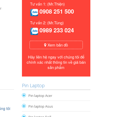
Tư vấn 1: (Mr.Thiện)
y.
0908 251 500
Tư vấn 2: (Mr.Tùng)
0989 233 024
Xem bản đồ
Hãy liên hệ ngay với chúng tôi để
chính xác nhất thông tin về giá bán
sản phẩm
Pin Laptop
Pin laptop Acer
Pin laptop Asus
ng tôi