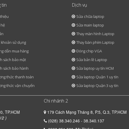
 tin
Dịch vụ
 thiệu
Sửa chữa laptop
 hệ
Sửa main laptop
ấn
Thay màn hình Laptop
 khoản sử dụng
Thay bàn phím Laptop
ng dẫn mua hàng
Đóng chip VGA
h sách bảo mật
Sửa bản lề Laptop
h sách bảo hành
Sửa laptop uy tín HCM
ng thức thanh toán
Sửa laptop Quận 1 uy tín
ng thức vận chuyển
Sửa laptop Quận 3 uy tín
Chi nhánh 2
10, TP.HCM
179 Cách Mạng Tháng 8, P.5, Q.3, TP.HCM
/2 )
(028) 38.340.246 - 38.340.137