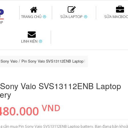
TRANG CHỦ
SỬA LAPTOP
SỬA MACBO
LINH KIỆN
ok uy tín
bàn phím
Thay pin Surface
Thay pin Macbook
Thay màn hình
Sửa Surface không
Thay màn hình
Thay Pin La
p
Laptop
nhận bàn phím
Macbook
p Sony Vaio
Pin Sony Vaio SVS13112ENB Laptop battery
 Sony Vaio SVS13112ENB Laptop
tery
VND
480.000
g cần mua Pin Sony Vaio SVS13112ENB Laptop battery. Bạn đang băn kho