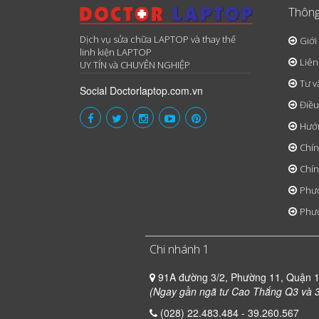
Thông
Dịch vụ sửa chữa LAPTOP và thay thế
Giới
linh kiện LAPTOP
Liên
UY TÍN và CHUYÊN NGHIỆP
Tư v
Social Doctorlaptop.com.vn
Điều
Hướ
Chín
Chín
Phươ
Phươ
Chi nhánh 1
91A đường 3/2, Phường 11, Quận 
(Ngay gần ngã tư Cao Thắng Q3 và 3
(028) 22.483.484 - 39.260.567