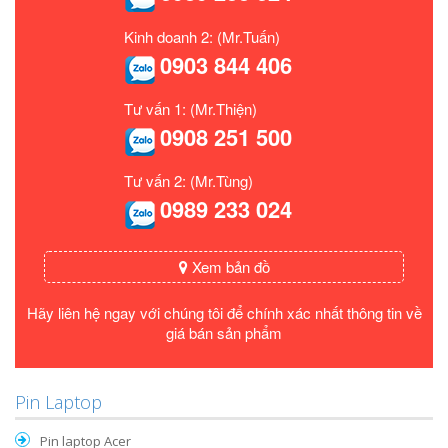
Kinh doanh 2: (Mr.Tuấn)
0903 844 406
Tư vấn 1: (Mr.Thiện)
0908 251 500
Tư vấn 2: (Mr.Tùng)
0989 233 024
Xem bản đồ
Hãy liên hệ ngay với chúng tôi để chính xác nhất thông tin về
giá bán sản phẩm
Pin Laptop
Pin laptop Acer