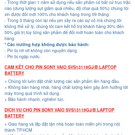
- Trong thời gian 1 năm sử dụng nếu sản phẩm có bất cứ trục trặc
nào (dung lượng sụt giảm quá nhiều, độ chai quá 50%) chúng tôi
xin được đổi mới 100% cho khách hàng trong 09 tháng.
- Trong 3 tháng còn lại nếu pin xảy ra các sự cố mà chúng tôi
không thể xử lý, chúng tôi cam kết hỗ trợ khách hàng 30% đến
50% giá trị tùy từng sản phẩm để đổi mới hoàn toàn cho khách
hàng.
* Các trường hợp không được bảo hành:
- Pin bị rơi vỡ không còn nguyên dạng.
- Pin bị ngập nước.
CAM KẾT CHO PIN SONY VAIO SVS13119GJ/B LAPTOP
BATTERY
+ Chúng tôi luôn đặt chất lượng các sản phẩm lên hàng đầu.
+ Không bán hàng nhái, hàng chất lượng kém gây ảnh hưởng tới
máy trong quá trình sử dụng.
+ Bảo hành nhanh, nghiêm túc.
DỊCH VỤ CHO PIN SONY VAIO SVS13119GJ/B LAPTOP
BATTERY
+ Giao hàng và lắp đặt tận nhà hoàn toàn miễn phí trong nội
thành TP.HCM