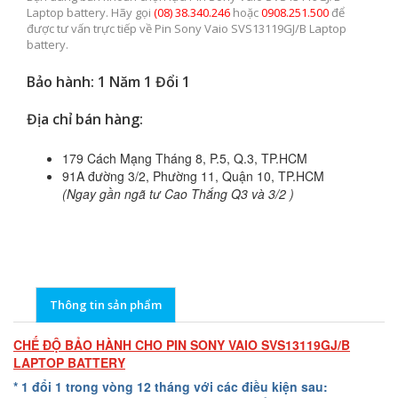
Laptop battery. Hãy gọi
(08) 38.340.246
hoặc
0908.251.500
để
được tư vấn trực tiếp về Pin Sony Vaio SVS13119GJ/B Laptop
battery.
Bảo hành: 1 Năm 1 Đổi 1
Địa chỉ bán hàng:
179 Cách Mạng Tháng 8, P.5, Q.3, TP.HCM
91A đường 3/2, Phường 11, Quận 10, TP.HCM
(Ngay gần ngã tư Cao Thắng Q3 và 3/2 )
Thông tin sản phẩm
CHẾ ĐỘ BẢO HÀNH CHO PIN SONY VAIO SVS13119GJ/B
LAPTOP BATTERY
* 1 đổi 1 trong vòng 12 tháng với các điều kiện sau: