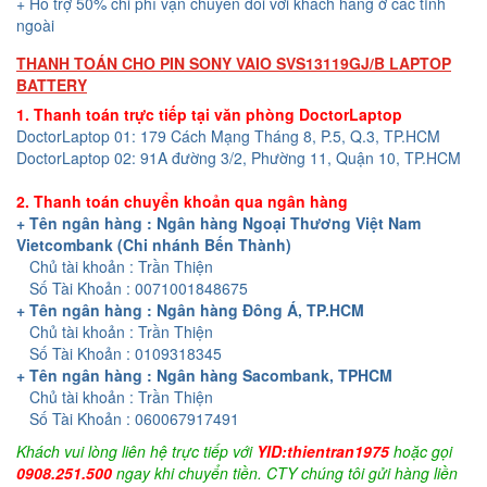
+ Hỗ trợ 50% chi phí vận chuyển đối với khách hàng ở các tỉnh
ngoài
THANH TOÁN CHO PIN SONY VAIO SVS13119GJ/B LAPTOP
BATTERY
1. Thanh toán trực tiếp tại văn phòng DoctorLaptop
DoctorLaptop 01: 179 Cách Mạng Tháng 8, P.5, Q.3, TP.HCM
DoctorLaptop 02: 91A đường 3/2, Phường 11, Quận 10, TP.HCM
2. Thanh toán chuyển khoản qua ngân hàng
+ Tên ngân hàng : Ngân hàng Ngoại Thương Việt Nam
Vietcombank (Chi nhánh Bến Thành)
Chủ tài khoản : Trần Thiện
Số Tài Khoản : 0071001848675
+ Tên ngân hàng : Ngân hàng Đông Á, TP.HCM
Chủ tài khoản : Trần Thiện
Số Tài Khoản : 0109318345
+ Tên ngân hàng : Ngân hàng Sacombank, TPHCM
Chủ tài khoản : Trần Thiện
Số Tài Khoản : 060067917491
Khách vui lòng liên hệ trực tiếp với
YID:thientran1975
hoặc gọi
0908.251.500
ngay khi chuyển tiền. CTY chúng tôi gửi hàng liền