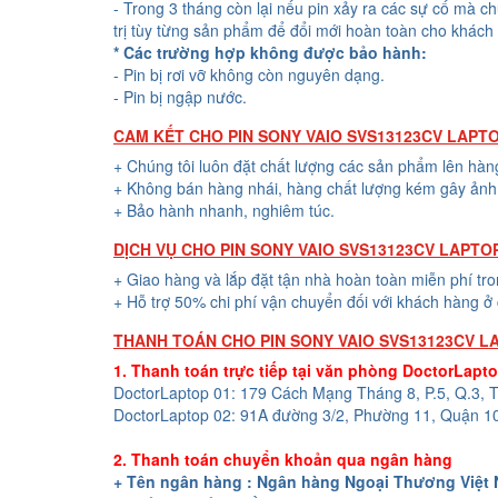
- Trong 3 tháng còn lại nếu pin xảy ra các sự cố mà c
trị tùy từng sản phẩm để đổi mới hoàn toàn cho khách
* Các trường hợp không được bảo hành:
- Pin bị rơi vỡ không còn nguyên dạng.
- Pin bị ngập nước.
CAM KẾT CHO PIN SONY VAIO SVS13123CV LAPT
+ Chúng tôi luôn đặt chất lượng các sản phẩm lên hàn
+ Không bán hàng nhái, hàng chất lượng kém gây ảnh 
+ Bảo hành nhanh, nghiêm túc.
DỊCH VỤ CHO PIN SONY VAIO SVS13123CV LAPTO
+ Giao hàng và lắp đặt tận nhà hoàn toàn miễn phí tr
+ Hỗ trợ 50% chi phí vận chuyển đối với khách hàng ở 
THANH TOÁN CHO PIN SONY VAIO SVS13123CV L
1. Thanh toán trực tiếp tại văn phòng DoctorLapt
DoctorLaptop 01: 179 Cách Mạng Tháng 8, P.5, Q.3,
DoctorLaptop 02: 91A đường 3/2, Phường 11, Quận 1
2. Thanh toán chuyển khoản qua ngân hàng
+ Tên ngân hàng : Ngân hàng Ngoại Thương Việt