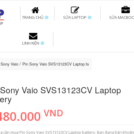
TRANG CHỦ
SỬA LAPTOP
SỬA MACBO
LINH KIỆN
ok uy tín
bàn phím
Thay pin Surface
Thay pin Macbook
Thay màn hình
Sửa Surface không
Thay màn hình
Thay Pin La
p
Laptop
nhận bàn phím
Macbook
p Sony Vaio
Pin Sony Vaio SVS13123CV Laptop battery
 Sony Vaio SVS13123CV Laptop
tery
VND
480.000
g cần mua Pin Sony Vaio SVS13123CV Laptop battery. Bạn đang băn khoă