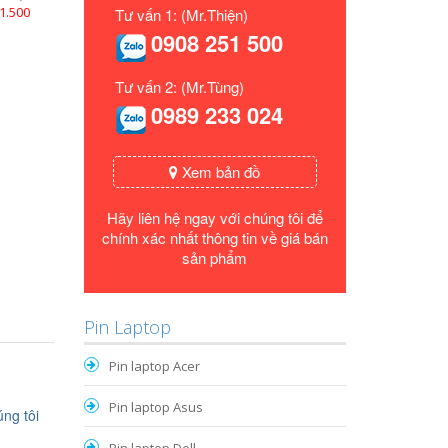
1.500
Tư vấn 1: (Mr.Thiện)
0908 251 500
Tư vấn 2: (Mr.Tùng)
0989 233 024
Xem bản đồ
Hãy liên hệ ngay với chúng tôi để
chính xác nhất thông tin về giá bán
sản phẩm
Pin Laptop
Pin laptop Acer
Pin laptop Asus
ng tôi