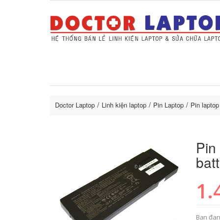
Sửa Laptop uy tín
Sửa Macbo
Thay 
lapto
Doctor Laptop
Linh kiện laptop
Pin Laptop
Pin lapto
Pin
bat
1.
Bạn đan