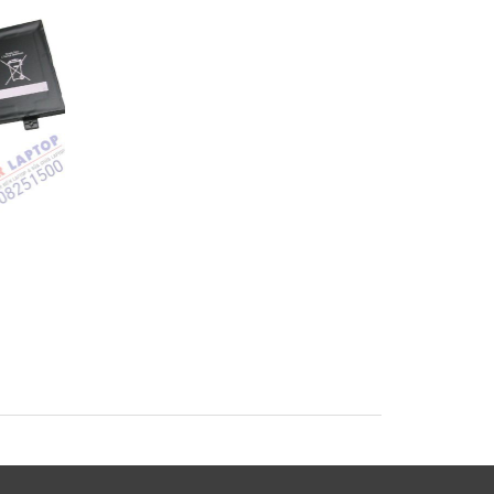
Pin Sony Vaio
Pin Sony Vaio SVF1
SVF1421BYCB
SVF14A15SCB Lapto
op
SVF15A18SCB Laptop
Battery
Battery