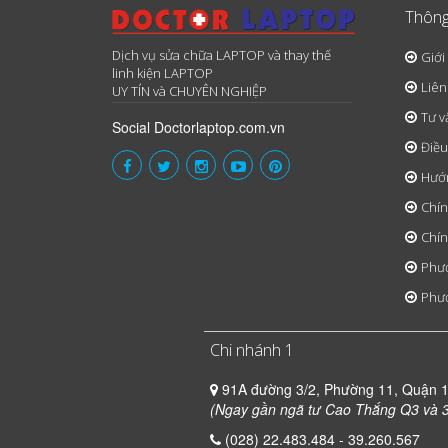
Thông
Dịch vụ sửa chữa LAPTOP và thay thế
Giới
linh kiện LAPTOP
Liên
UY TÍN và CHUYÊN NGHIỆP
Tư v
Social Doctorlaptop.com.vn
Điều
Hướ
Chín
Chín
Phươ
Phươ
Chi nhánh 1
91A đường 3/2, Phường 11, Quận 
(Ngay gần ngã tư Cao Thắng Q3 và 3
(028) 22.483.484 - 39.260.567