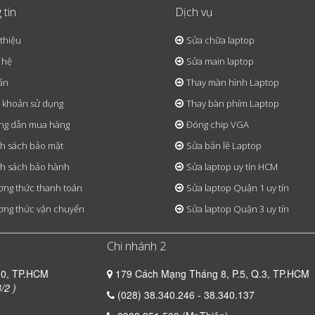
 tin
Dịch vụ
 thiệu
Sửa chữa laptop
 hệ
Sửa main laptop
ấn
Thay màn hình Laptop
 khoản sử dụng
Thay bàn phím Laptop
ng dẫn mua hàng
Đóng chip VGA
h sách bảo mật
Sửa bản lề Laptop
h sách bảo hành
Sửa laptop uy tín HCM
ng thức thanh toán
Sửa laptop Quận 1 uy tín
ng thức vận chuyển
Sửa laptop Quận 3 uy tín
Chi nhánh 2
10, TP.HCM
179 Cách Mạng Tháng 8, P.5, Q.3, TP.HCM
/2 )
(028) 38.340.246 - 38.340.137