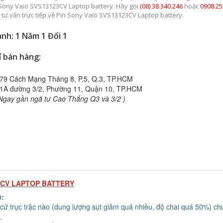
 Sony Vaio SVS13123CV Laptop battery. Hãy gọi
(08) 38.340.246
hoặc
0908.25
 tư vấn trực tiếp về Pin Sony Vaio SVS13123CV Laptop battery.
nh: 1 Năm 1 Đổi 1
ỉ bán hàng:
79 Cách Mạng Tháng 8, P.5, Q.3, TP.HCM
1A đường 3/2, Phường 11, Quận 10, TP.HCM
Ngay gần ngã tư Cao Thắng Q3 và 3/2 )
3CV LAPTOP BATTERY
u:
cứ trục trặc nào (dung lượng sụt giảm quá nhiều, độ chai quá 50%) chú
.