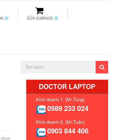
OK
SỬA SURFACE
ptop
Thay sạc Surface
Thay bàn phím
Sửa Mainboard
Macbook
Surface
DOCTOR LAPTOP
Kinh doanh 1: (Mr.Tùng)
0989 233 024
Kinh doanh 2: (Mr.Tuấn)
0903 844 406
n chọn