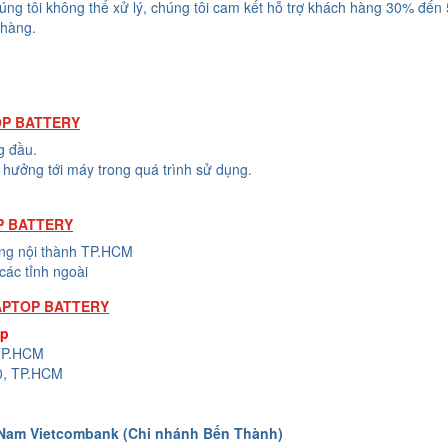
húng tôi không thể xử lý, chúng tôi cam kết hỗ trợ khách hàng 30% đến
 hàng.
OP BATTERY
g đầu.
hưởng tới máy trong quá trình sử dụng.
P BATTERY
ong nội thành TP.HCM
các tỉnh ngoài
APTOP BATTERY
op
 TP.HCM
0, TP.HCM
 Nam Vietcombank (Chi nhánh Bến Thành)