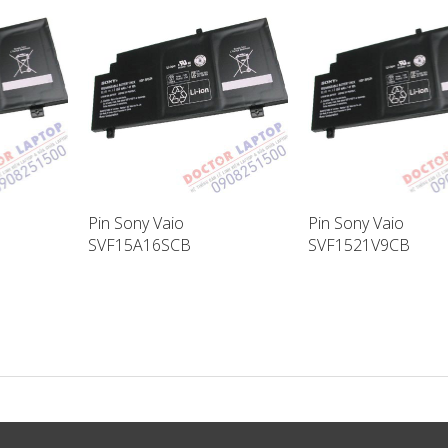
Pin Sony Vaio
Pin Sony Vaio
SVF15A16SCB
SVF1521V9CB
ptop
SVF15A17SCB Laptop
SVF14A18SCB Lapt
Battery
Battery