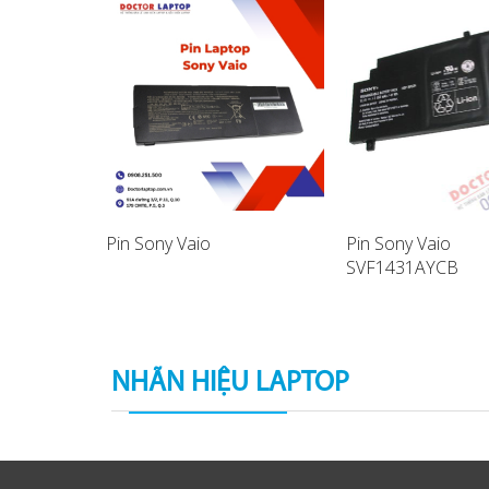
Pin Sony Vaio
Pin Sony Vaio
SVF1431AYCB
aptop
SVF14A17SCB La
Battery
NHÃN HIỆU LAPTOP