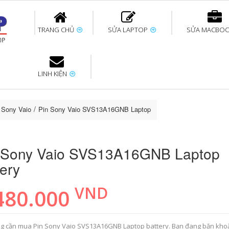
TRANG CHỦ
SỬA LAPTOP
SỬA MACBO
LINH KIỆN
ok uy tín
bàn phím
Thay pin Surface
Thay pin Macbook
Thay màn hình
Sửa Surface không
Thay màn hình
Thay Pin La
p
Laptop
nhận bàn phím
Macbook
p Sony Vaio
Pin Sony Vaio SVS13A16GNB Laptop battery
 Sony Vaio SVS13A16GNB Laptop
tery
VND
480.000
g cần mua Pin Sony Vaio SVS13A16GNB Laptop battery. Bạn đang băn kho