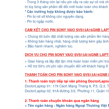
- Trong 3 tháng còn lại nếu pin xảy ra các sự cố mà c
trị tùy từng sản phẩm để đổi mới hoàn toàn cho khách
* Các trường hợp không được bảo hành:
- Pin bị rơi vỡ không còn nguyên dạng.
- Pin bị ngập nước.
CAM KẾT CHO PIN SONY VAIO SVS13A16GNB LA
+ Chúng tôi luôn đặt chất lượng các sản phẩm lên hàn
+ Không bán hàng nhái, hàng chất lượng kém gây ảnh 
+ Bảo hành nhanh, nghiêm túc.
DỊCH VỤ CHO PIN SONY VAIO SVS13A16GNB LAP
+ Giao hàng và lắp đặt tận nhà hoàn toàn miễn phí tr
+ Hỗ trợ 50% chi phí vận chuyển đối với khách hàng ở 
THANH TOÁN CHO PIN SONY VAIO SVS13A16GNB
1. Thanh toán trực tiếp tại văn phòng DoctorLapt
DoctorLaptop 01: 179 Cách Mạng Tháng 8, P.5, Q.3,
DoctorLaptop 02: 91A đường 3/2, Phường 11, Quận 1
2. Thanh toán chuyển khoản qua ngân hàng
+ Tên ngân hàng : Ngân hàng Ngoại Thương Việt