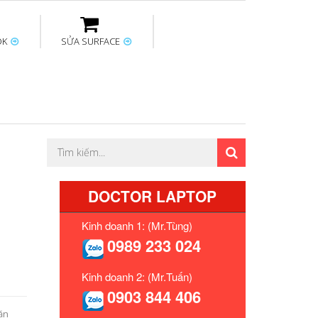
OK
SỬA SURFACE
ptop
Thay sạc Surface
Thay bàn phím
Sửa Mainboard
Macbook
Surface
DOCTOR LAPTOP
Kinh doanh 1: (Mr.Tùng)
0989 233 024
Kinh doanh 2: (Mr.Tuấn)
0903 844 406
ăn