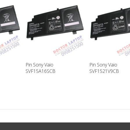
Pin Sony Vaio
Pin Sony Vaio
SVF15A16SCB
SVF1521V9CB
ptop
SVF15A17SCB Laptop
SVF14A18SCB Lapt
Battery
Battery