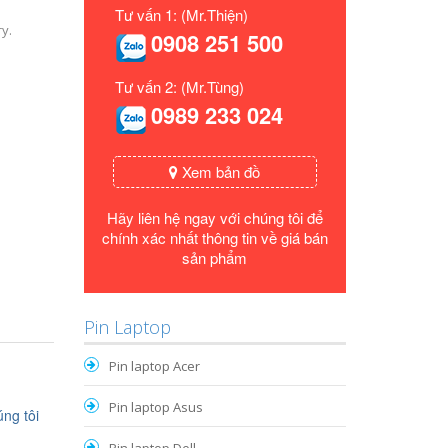
Tư vấn 1: (Mr.Thiện)
y.
0908 251 500
Tư vấn 2: (Mr.Tùng)
0989 233 024
Xem bản đồ
Hãy liên hệ ngay với chúng tôi để
chính xác nhất thông tin về giá bán
sản phẩm
Pin Laptop
Pin laptop Acer
Pin laptop Asus
ng tôi