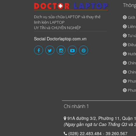
Thông
Dịch vụ sửa chữa LAPTOP và thay thế
Giới
linh kiện LAPTOP
Liên
UY TÍN và CHUYÊN NGHIỆP
Tư v
Social Doctorlaptop.com.vn
Điều
Hướ
Chín
Chín
Phươ
Phươ
Chi nhánh 1
91A đường 3/2, Phường 11, Quận 
(Ngay gần ngã tư Cao Thắng Q3 và 3
(028) 22.483.484 - 39.260.567