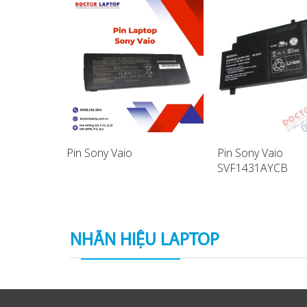
Pin Sony Vaio
Pin Sony Vaio
SVF1431AYCB
aptop
SVF14A17SCB La
Battery
NHÃN HIỆU LAPTOP