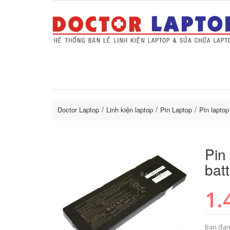
Sửa Laptop uy tín
Sửa Macbo
Thay 
lapto
Doctor Laptop
Linh kiện laptop
Pin Laptop
Pin lapto
Pin
bat
1.
Bạn đan