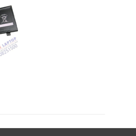
Pin Sony Vaio
Pin Sony Vaio SVF1
SVF1421BYCB
SVF14A15SCB Lapto
op
SVF15A18SCB Laptop
Battery
Battery