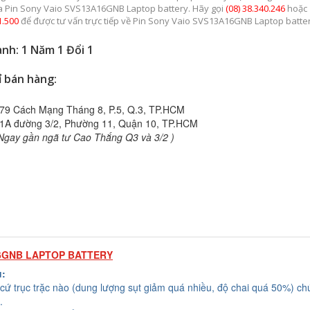
a Pin Sony Vaio SVS13A16GNB Laptop battery. Hãy gọi
(08) 38.340.246
hoặc
1.500
để được tư vấn trực tiếp về Pin Sony Vaio SVS13A16GNB Laptop batter
nh: 1 Năm 1 Đổi 1
ỉ bán hàng:
79 Cách Mạng Tháng 8, P.5, Q.3, TP.HCM
1A đường 3/2, Phường 11, Quận 10, TP.HCM
Ngay gần ngã tư Cao Thắng Q3 và 3/2 )
16GNB LAPTOP BATTERY
u:
cứ trục trặc nào (dung lượng sụt giảm quá nhiều, độ chai quá 50%) chú
.