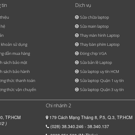
 tin
Dịch vụ
 thiệu
Sửa chữa laptop
 hệ
Sửa main laptop
ấn
Thay màn hình Laptop
 khoản sử dụng
Thay bàn phím Laptop
ng dẫn mua hàng
Đóng chip VGA
h sách bảo mật
Sửa bản lề Laptop
h sách bảo hành
Sửa laptop uy tín HCM
ng thức thanh toán
Sửa laptop Quận 1 uy tín
ng thức vận chuyển
Sửa laptop Quận 3 uy tín
Chi nhánh 2
10, TP.HCM
179 Cách Mạng Tháng 8, P.5, Q.3, TP.HCM
/2 )
(028) 38.340.246 - 38.340.137