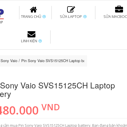
TRANG CHỦ
SỬA LAPTOP
SỬA MACBO
LINH KIỆN
ok uy tín
bàn phím
Thay pin Surface
Thay pin Macbook
Thay màn hình
Sửa Surface không
Thay màn hình
Thay Pin La
p
Laptop
nhận bàn phím
Macbook
p Sony Vaio
Pin Sony Vaio SVS15125CH Laptop battery
 Sony Vaio SVS15125CH Laptop
tery
VND
480.000
g cần mua Pin Sony Vaio SVS15125CH Laptop battery. Bạn đang băn khoă