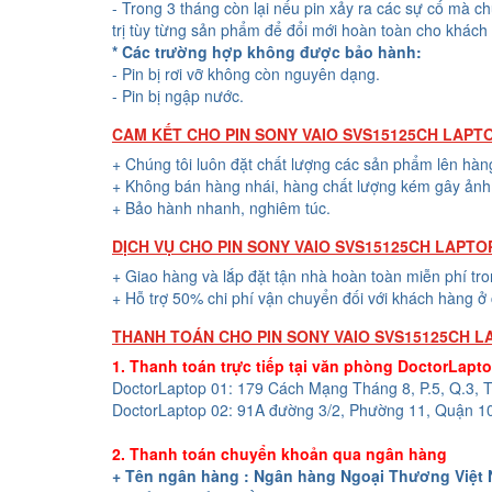
- Trong 3 tháng còn lại nếu pin xảy ra các sự cố mà c
trị tùy từng sản phẩm để đổi mới hoàn toàn cho khách
* Các trường hợp không được bảo hành:
- Pin bị rơi vỡ không còn nguyên dạng.
- Pin bị ngập nước.
CAM KẾT CHO PIN SONY VAIO SVS15125CH LAPT
+ Chúng tôi luôn đặt chất lượng các sản phẩm lên hàn
+ Không bán hàng nhái, hàng chất lượng kém gây ảnh 
+ Bảo hành nhanh, nghiêm túc.
DỊCH VỤ CHO PIN SONY VAIO SVS15125CH LAPTO
+ Giao hàng và lắp đặt tận nhà hoàn toàn miễn phí tr
+ Hỗ trợ 50% chi phí vận chuyển đối với khách hàng ở 
THANH TOÁN CHO PIN SONY VAIO SVS15125CH 
1. Thanh toán trực tiếp tại văn phòng DoctorLapt
DoctorLaptop 01: 179 Cách Mạng Tháng 8, P.5, Q.3,
DoctorLaptop 02: 91A đường 3/2, Phường 11, Quận 1
2. Thanh toán chuyển khoản qua ngân hàng
+ Tên ngân hàng : Ngân hàng Ngoại Thương Việt