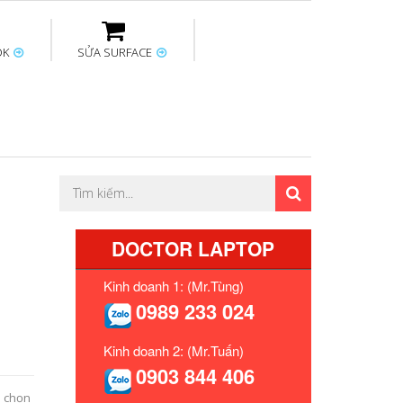
OK
SỬA SURFACE
ptop
Thay sạc Surface
Thay bàn phím
Sửa Mainboard
Macbook
Surface
DOCTOR LAPTOP
Kinh doanh 1: (Mr.Tùng)
0989 233 024
Kinh doanh 2: (Mr.Tuấn)
0903 844 406
n chọn