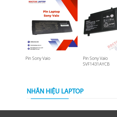
Pin Sony Vaio
Pin Sony Vaio
SVF1431AYCB
aptop
SVF14A17SCB La
Battery
NHÃN HIỆU LAPTOP