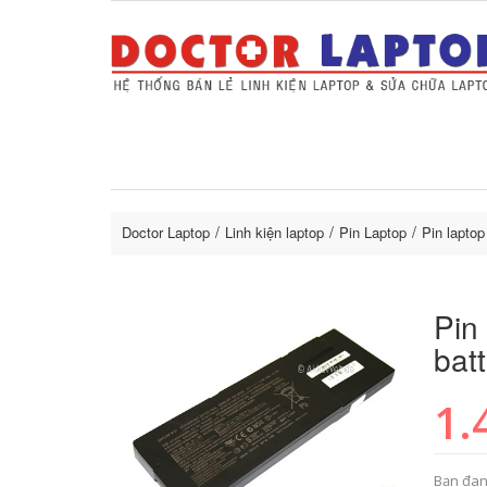
Sửa Laptop uy tín
Sửa Macbo
Thay 
lapto
Doctor Laptop
Linh kiện laptop
Pin Laptop
Pin lapto
Pin
bat
1.
Bạn đan