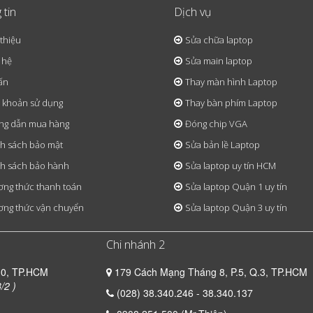
 tin
Dịch vụ
 thiệu
Sửa chữa laptop
 hệ
Sửa main laptop
ấn
Thay màn hình Laptop
 khoản sử dụng
Thay bàn phím Laptop
ng dẫn mua hàng
Đóng chip VGA
h sách bảo mật
Sửa bản lề Laptop
h sách bảo hành
Sửa laptop uy tín HCM
ng thức thanh toán
Sửa laptop Quận 1 uy tín
ng thức vận chuyển
Sửa laptop Quận 3 uy tín
Chi nhánh 2
10, TP.HCM
179 Cách Mạng Tháng 8, P.5, Q.3, TP.HCM
/2 )
(028) 38.340.246 - 38.340.137