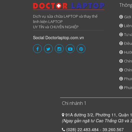
Thông
Dịch vụ sửa chữa LAPTOP và thay thế
Giới
linh kiện LAPTOP
Liên
UY TÍN và CHUYÊN NGHIỆP
Tư v
Social Doctorlaptop.com.vn
Điều
Hướ
Chín
Chín
Phươ
Phươ
Chi nhánh 1
91A đường 3/2, Phường 11, Quận 
(Ngay gần ngã tư Cao Thắng Q3 và 3
(028) 22.483.484 - 39.260.567