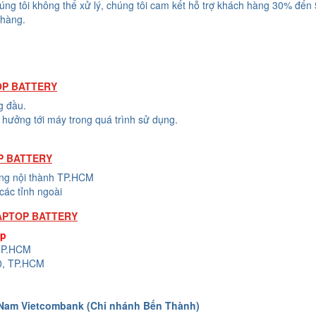
húng tôi không thể xử lý, chúng tôi cam kết hỗ trợ khách hàng 30% đến
 hàng.
OP BATTERY
g đầu.
hưởng tới máy trong quá trình sử dụng.
P BATTERY
ong nội thành TP.HCM
các tỉnh ngoài
LAPTOP BATTERY
op
 TP.HCM
0, TP.HCM
 Nam Vietcombank (Chi nhánh Bến Thành)