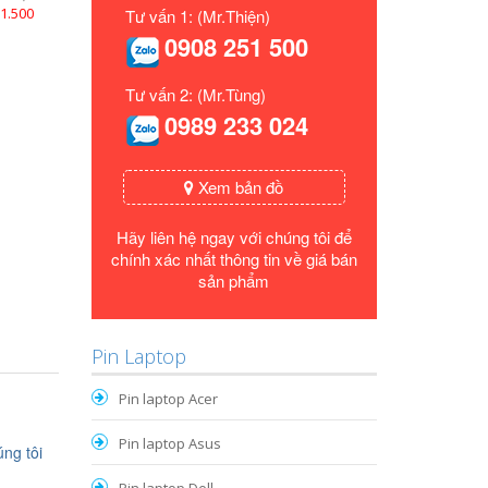
1.500
Tư vấn 1: (Mr.Thiện)
0908 251 500
Tư vấn 2: (Mr.Tùng)
0989 233 024
Xem bản đồ
Hãy liên hệ ngay với chúng tôi để
chính xác nhất thông tin về giá bán
sản phẩm
Pin Laptop
Pin laptop Acer
Pin laptop Asus
ng tôi