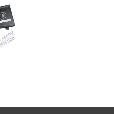
Pin Sony Vaio
Pin Sony Vaio SVF1
SVF1421BYCB
SVF14A15SCB Lapto
op
SVF15A18SCB Laptop
Battery
Battery