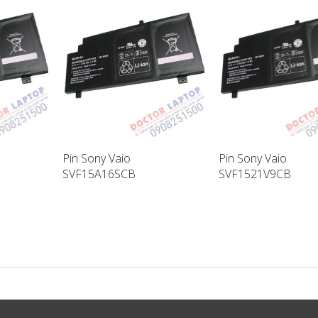
Pin Sony Vaio
Pin Sony Vaio
SVF15A16SCB
SVF1521V9CB
ptop
SVF15A17SCB Laptop
SVF14A18SCB Lapt
Battery
Battery