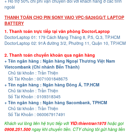
+ Hỗ trợ 50% chi phí vận chuyển đối với khách hàng ở các tỉnh
ngoài
THANH TOÁN CHO PIN SONY VAIO VPC-SA26GG/T LAPTOP
BATTERY
1. Thanh toán trực tiếp tại văn phòng DoctorLaptop
DoctorLaptop 01: 179 Cách Mạng Tháng 8, P.5, Q.3, TP.HCM
DoctorLaptop 02: 91A đường 3/2, Phường 11, Quận 10, TP.HCM
2. Thanh toán chuyển khoản qua ngân hàng
+ Tên ngân hàng : Ngân hàng Ngoại Thương Việt Nam
Vietcombank (Chi nhánh Bến Thành)
Chủ tài khoản : Trần Thiện
Số Tài Khoản : 0071001848675
+ Tên ngân hàng : Ngân hàng Đông Á, TP.HCM
Chủ tài khoản : Trần Thiện
Số Tài Khoản : 0109318345
+ Tên ngân hàng : Ngân hàng Sacombank, TPHCM
Chủ tài khoản : Trần Thiện
Số Tài Khoản : 060067917491
Khách vui lòng liên hệ trực tiếp với
YID:thientran1975
hoặc gọi
0908.251.500
ngay khi chuyển tiền. CTY chúng tôi gửi hàng liền