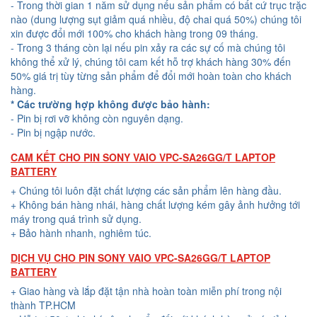
- Trong thời gian 1 năm sử dụng nếu sản phẩm có bất cứ trục trặc
nào (dung lượng sụt giảm quá nhiều, độ chai quá 50%) chúng tôi
xin được đổi mới 100% cho khách hàng trong 09 tháng.
- Trong 3 tháng còn lại nếu pin xảy ra các sự cố mà chúng tôi
không thể xử lý, chúng tôi cam kết hỗ trợ khách hàng 30% đến
50% giá trị tùy từng sản phẩm để đổi mới hoàn toàn cho khách
hàng.
* Các trường hợp không được bảo hành:
- Pin bị rơi vỡ không còn nguyên dạng.
- Pin bị ngập nước.
CAM KẾT CHO PIN SONY VAIO VPC-SA26GG/T LAPTOP
BATTERY
+ Chúng tôi luôn đặt chất lượng các sản phẩm lên hàng đầu.
+ Không bán hàng nhái, hàng chất lượng kém gây ảnh hưởng tới
máy trong quá trình sử dụng.
+ Bảo hành nhanh, nghiêm túc.
DỊCH VỤ CHO PIN SONY VAIO VPC-SA26GG/T LAPTOP
BATTERY
+ Giao hàng và lắp đặt tận nhà hoàn toàn miễn phí trong nội
thành TP.HCM