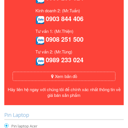
Kinh doanh 2: (Mr.Tuấn)
0903 844 406
Tư vấn 1: (Mr.Thiện)
0908 251 500
Tư vấn 2: (Mr.Tùng)
0989 233 024
Xem bản đồ
Hãy liên hệ ngay với chúng tôi để chính xác nhất thông tin về
giá bán sản phẩm
Pin Laptop
Pin laptop Acer