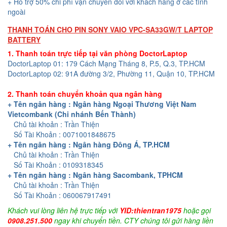
+ Hỗ trợ 50% chi phí vận chuyển đối với khách hàng ở các tỉnh
ngoài
THANH TOÁN CHO PIN SONY VAIO VPC-SA33GW/T LAPTOP
BATTERY
1. Thanh toán trực tiếp tại văn phòng DoctorLaptop
DoctorLaptop 01: 179 Cách Mạng Tháng 8, P.5, Q.3, TP.HCM
DoctorLaptop 02: 91A đường 3/2, Phường 11, Quận 10, TP.HCM
2. Thanh toán chuyển khoản qua ngân hàng
+ Tên ngân hàng : Ngân hàng Ngoại Thương Việt Nam
Vietcombank (Chi nhánh Bến Thành)
Chủ tài khoản : Trần Thiện
Số Tài Khoản : 0071001848675
+ Tên ngân hàng : Ngân hàng Đông Á, TP.HCM
Chủ tài khoản : Trần Thiện
Số Tài Khoản : 0109318345
+ Tên ngân hàng : Ngân hàng Sacombank, TPHCM
Chủ tài khoản : Trần Thiện
Số Tài Khoản : 060067917491
Khách vui lòng liên hệ trực tiếp với
YID:thientran1975
hoặc gọi
0908.251.500
ngay khi chuyển tiền. CTY chúng tôi gửi hàng liền