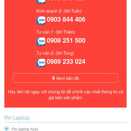
Kinh doanh 2: (Mr.Tuấn)
0903 844 406
Tư vấn 1: (Mr.Thiện)
0908 251 500
Tư vấn 2: (Mr.Tùng)
0989 233 024
Xem bản đồ
Hãy liên hệ ngay với chúng tôi để chính xác nhất thông tin về
giá bán sản phẩm
Pin Laptop
Pin laptop Acer