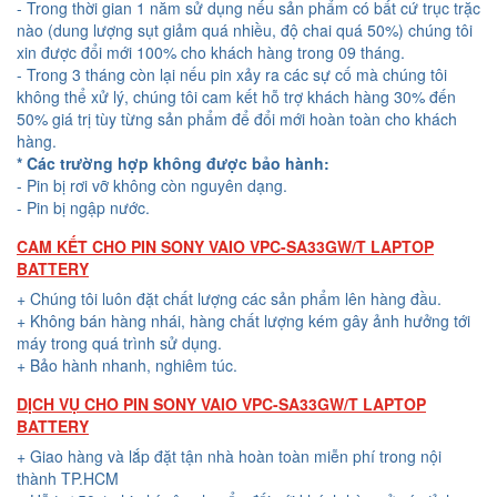
- Trong thời gian 1 năm sử dụng nếu sản phẩm có bất cứ trục trặc
nào (dung lượng sụt giảm quá nhiều, độ chai quá 50%) chúng tôi
xin được đổi mới 100% cho khách hàng trong 09 tháng.
- Trong 3 tháng còn lại nếu pin xảy ra các sự cố mà chúng tôi
không thể xử lý, chúng tôi cam kết hỗ trợ khách hàng 30% đến
50% giá trị tùy từng sản phẩm để đổi mới hoàn toàn cho khách
hàng.
* Các trường hợp không được bảo hành:
- Pin bị rơi vỡ không còn nguyên dạng.
- Pin bị ngập nước.
CAM KẾT CHO PIN SONY VAIO VPC-SA33GW/T LAPTOP
BATTERY
+ Chúng tôi luôn đặt chất lượng các sản phẩm lên hàng đầu.
+ Không bán hàng nhái, hàng chất lượng kém gây ảnh hưởng tới
máy trong quá trình sử dụng.
+ Bảo hành nhanh, nghiêm túc.
DỊCH VỤ CHO PIN SONY VAIO VPC-SA33GW/T LAPTOP
BATTERY
+ Giao hàng và lắp đặt tận nhà hoàn toàn miễn phí trong nội
thành TP.HCM