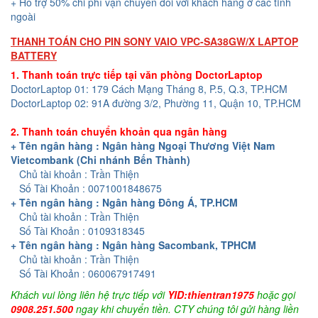
+ Hỗ trợ 50% chi phí vận chuyển đối với khách hàng ở các tỉnh
ngoài
THANH TOÁN CHO PIN SONY VAIO VPC-SA38GW/X LAPTOP
BATTERY
1. Thanh toán trực tiếp tại văn phòng DoctorLaptop
DoctorLaptop 01: 179 Cách Mạng Tháng 8, P.5, Q.3, TP.HCM
DoctorLaptop 02: 91A đường 3/2, Phường 11, Quận 10, TP.HCM
2. Thanh toán chuyển khoản qua ngân hàng
+ Tên ngân hàng : Ngân hàng Ngoại Thương Việt Nam
Vietcombank (Chi nhánh Bến Thành)
Chủ tài khoản : Trần Thiện
Số Tài Khoản : 0071001848675
+ Tên ngân hàng : Ngân hàng Đông Á, TP.HCM
Chủ tài khoản : Trần Thiện
Số Tài Khoản : 0109318345
+ Tên ngân hàng : Ngân hàng Sacombank, TPHCM
Chủ tài khoản : Trần Thiện
Số Tài Khoản : 060067917491
Khách vui lòng liên hệ trực tiếp với
YID:thientran1975
hoặc gọi
0908.251.500
ngay khi chuyển tiền. CTY chúng tôi gửi hàng liền