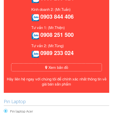
Kinh doanh 2: (Mr.Tuấn)
0903 844 406
Tư vấn 1: (Mr.Thiện)
0908 251 500
Tư vấn 2: (Mr.Tùng)
0989 233 024
Xem bản đồ
Hãy liên hệ ngay với chúng tôi để chính xác nhất thông tin về
giá bán sản phẩm
Pin Laptop
Pin laptop Acer