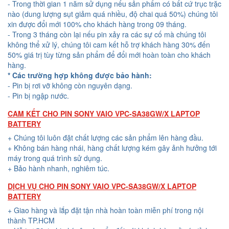
- Trong thời gian 1 năm sử dụng nếu sản phẩm có bất cứ trục trặc
nào (dung lượng sụt giảm quá nhiều, độ chai quá 50%) chúng tôi
xin được đổi mới 100% cho khách hàng trong 09 tháng.
- Trong 3 tháng còn lại nếu pin xảy ra các sự cố mà chúng tôi
không thể xử lý, chúng tôi cam kết hỗ trợ khách hàng 30% đến
50% giá trị tùy từng sản phẩm để đổi mới hoàn toàn cho khách
hàng.
* Các trường hợp không được bảo hành:
- Pin bị rơi vỡ không còn nguyên dạng.
- Pin bị ngập nước.
CAM KẾT CHO PIN SONY VAIO VPC-SA38GW/X LAPTOP
BATTERY
+ Chúng tôi luôn đặt chất lượng các sản phẩm lên hàng đầu.
+ Không bán hàng nhái, hàng chất lượng kém gây ảnh hưởng tới
máy trong quá trình sử dụng.
+ Bảo hành nhanh, nghiêm túc.
DỊCH VỤ CHO PIN SONY VAIO VPC-SA38GW/X LAPTOP
BATTERY
+ Giao hàng và lắp đặt tận nhà hoàn toàn miễn phí trong nội
thành TP.HCM