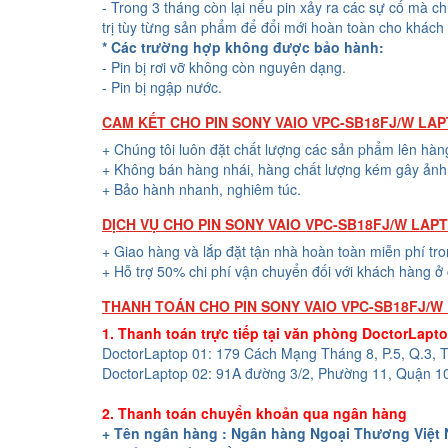
- Trong 3 tháng còn lại nếu pin xảy ra các sự cố mà c
trị tùy từng sản phẩm để đổi mới hoàn toàn cho khách
* Các trường hợp không được bảo hành:
- Pin bị rơi vỡ không còn nguyên dạng.
- Pin bị ngập nước.
CAM KẾT CHO PIN SONY VAIO VPC-SB18FJ/W LA
+ Chúng tôi luôn đặt chất lượng các sản phẩm lên hàn
+ Không bán hàng nhái, hàng chất lượng kém gây ảnh 
+ Bảo hành nhanh, nghiêm túc.
DỊCH VỤ CHO PIN SONY VAIO VPC-SB18FJ/W LAP
+ Giao hàng và lắp đặt tận nhà hoàn toàn miễn phí tr
+ Hỗ trợ 50% chi phí vận chuyển đối với khách hàng ở 
THANH TOÁN CHO PIN SONY VAIO VPC-SB18FJ/W
1. Thanh toán trực tiếp tại văn phòng DoctorLapt
DoctorLaptop 01: 179 Cách Mạng Tháng 8, P.5, Q.3,
DoctorLaptop 02: 91A đường 3/2, Phường 11, Quận 1
2. Thanh toán chuyển khoản qua ngân hàng
+ Tên ngân hàng : Ngân hàng Ngoại Thương Việt