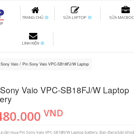
TRANG CHỦ
SỬA LAPTOP
SỬA MACBO
LINH KIỆN
ok uy tín
bàn phím
Thay pin Surface
Thay pin Macbook
Thay màn hình
Sửa Surface không
Thay màn hình
Thay Pin La
p
Laptop
nhận bàn phím
Macbook
p Sony Vaio
Pin Sony Vaio VPC-SB18FJ/W Laptop battery
 Sony Vaio VPC-SB18FJ/W Laptop
tery
VND
480.000
g cần mua Pin Sony Vaio VPC-SB18FJ/W Laptop battery. Bạn đang băn kho