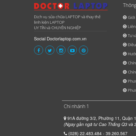
Thông
Dịch vụ sửa chữa LAPTOP và thay thế
Giới
linh kiện LAPTOP
Liên
UY TÍN và CHUYÊN NGHIỆP
Tư v
Social Doctorlaptop.com.vn
Điều
Hướ
Chín
Chín
Phươ
Phươ
Chi nhánh 1
91A đường 3/2, Phường 11, Quận 
(Ngay gần ngã tư Cao Thắng Q3 và 3
(028) 22.483.484 - 39.260.567