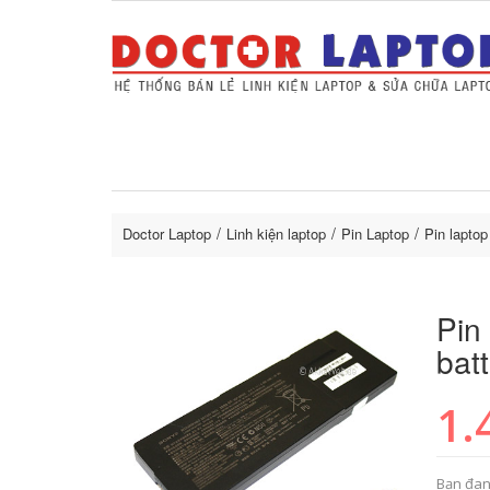
Sửa Laptop uy tín
Sửa Macbo
Thay 
lapto
Doctor Laptop
Linh kiện laptop
Pin Laptop
Pin lapto
Pin
bat
1.
Bạn đan