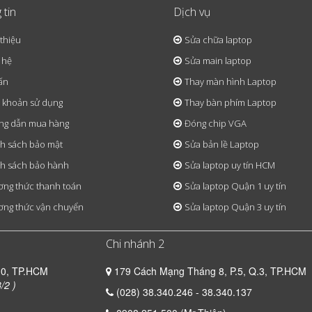
 tin
Dịch vụ
 thiệu
Sửa chữa laptop
 hệ
Sửa main laptop
ấn
Thay màn hình Laptop
 khoản sử dụng
Thay bàn phím Laptop
ng dẫn mua hàng
Đóng chip VGA
h sách bảo mật
Sửa bản lề Laptop
h sách bảo hành
Sửa laptop uy tín HCM
ng thức thanh toán
Sửa laptop Quận 1 uy tín
ng thức vận chuyển
Sửa laptop Quận 3 uy tín
Chi nhánh 2
10, TP.HCM
179 Cách Mạng Tháng 8, P.5, Q.3, TP.HCM
/2 )
(028) 38.340.246 - 38.340.137