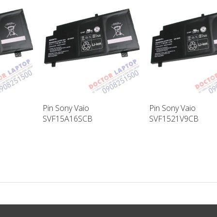
Pin Sony Vaio
Pin Sony Vaio
SVF15A16SCB
SVF1521V9CB
ptop
SVF15A17SCB Laptop
SVF14A18SCB Lapt
Battery
Battery