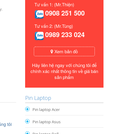
Tư vấn 1: (Mr.Thiện)
y.
0908 251 500
Tư vấn 2: (Mr.Tùng)
0989 233 024
Xem bản đồ
Hãy liên hệ ngay với chúng tôi để
chính xác nhất thông tin về giá bán
sản phẩm
Pin Laptop
Pin laptop Acer
Pin laptop Asus
ng tôi