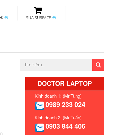
OK
SỬA SURFACE
ptop
Thay sạc Surface
Thay bàn phím
Sửa Mainboard
Macbook
Surface
DOCTOR LAPTOP
Kinh doanh 1: (Mr.Tùng)
0989 233 024
Kinh doanh 2: (Mr.Tuấn)
0903 844 406
ăn