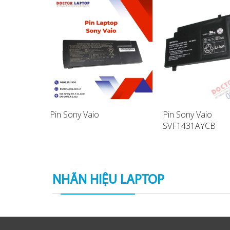
Pin Sony Vaio
Pin Sony Vaio
SVF1431AYCB
aptop
SVF14A17SCB La
Battery
NHÃN HIỆU LAPTOP