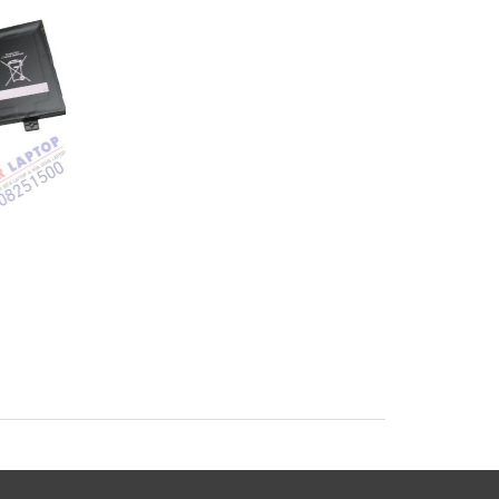
Pin Sony Vaio
Pin Sony Vaio SVF1
SVF1421BYCB
SVF14A15SCB Lapto
op
SVF15A18SCB Laptop
Battery
Battery