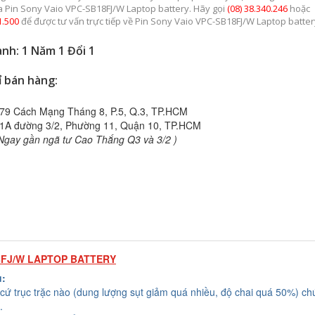
a Pin Sony Vaio VPC-SB18FJ/W Laptop battery. Hãy gọi
(08) 38.340.246
hoặc
1.500
để được tư vấn trực tiếp về Pin Sony Vaio VPC-SB18FJ/W Laptop batter
nh: 1 Năm 1 Đổi 1
ỉ bán hàng:
79 Cách Mạng Tháng 8, P.5, Q.3, TP.HCM
1A đường 3/2, Phường 11, Quận 10, TP.HCM
Ngay gần ngã tư Cao Thắng Q3 và 3/2 )
8FJ/W LAPTOP BATTERY
u:
cứ trục trặc nào (dung lượng sụt giảm quá nhiều, độ chai quá 50%) chú
.