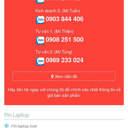
Kinh doanh 2: (Mr.Tuấn)
0903 844 406
Tư vấn 1: (Mr.Thiện)
0908 251 500
Tư vấn 2: (Mr.Tùng)
0989 233 024
Xem bản đồ
Hãy liên hệ ngay với chúng tôi để chính xác nhất thông tin về
giá bán sản phẩm
Pin Laptop
Pin laptop Acer