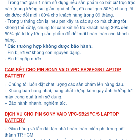
- Trong thời gian 1 năm sử dụng nếu sản phẩm có bất cứ trục trặc
nào (dung lượng sụt giảm quá nhiều, độ chai quá 50%) chúng tôi
xin được đổi mới 100% cho khách hàng trong 09 tháng.
- Trong 3 tháng còn lại nếu pin xảy ra các sự cố mà chúng tôi
không thể xử lý, chúng tôi cam kết hỗ trợ khách hàng 30% đến
50% giá trị tùy từng sản phẩm để đổi mới hoàn toàn cho khách
hàng.
* Các trường hợp không được bảo hành:
- Pin bị rơi vỡ không còn nguyên dạng.
- Pin bị ngập nước.
CAM KẾT CHO PIN SONY VAIO VPC-SB25FG/S LAPTOP
BATTERY
+ Chúng tôi luôn đặt chất lượng các sản phẩm lên hàng đầu.
+ Không bán hàng nhái, hàng chất lượng kém gây ảnh hưởng tới
máy trong quá trình sử dụng.
+ Bảo hành nhanh, nghiêm túc.
DỊCH VỤ CHO PIN SONY VAIO VPC-SB25FG/S LAPTOP
BATTERY
+ Giao hàng và lắp đặt tận nhà hoàn toàn miễn phí trong nội
thành TP.HCM