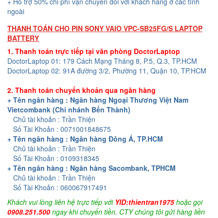
+ Hỗ trợ 50% chi phí vận chuyển đối với khách hàng ở các tỉnh
ngoài
THANH TOÁN CHO PIN SONY VAIO VPC-SB25FG/S LAPTOP
BATTERY
1. Thanh toán trực tiếp tại văn phòng DoctorLaptop
DoctorLaptop 01: 179 Cách Mạng Tháng 8, P.5, Q.3, TP.HCM
DoctorLaptop 02: 91A đường 3/2, Phường 11, Quận 10, TP.HCM
2. Thanh toán chuyển khoản qua ngân hàng
+ Tên ngân hàng : Ngân hàng Ngoại Thương Việt Nam
Vietcombank (Chi nhánh Bến Thành)
Chủ tài khoản : Trần Thiện
Số Tài Khoản : 0071001848675
+ Tên ngân hàng : Ngân hàng Đông Á, TP.HCM
Chủ tài khoản : Trần Thiện
Số Tài Khoản : 0109318345
+ Tên ngân hàng : Ngân hàng Sacombank, TPHCM
Chủ tài khoản : Trần Thiện
Số Tài Khoản : 060067917491
Khách vui lòng liên hệ trực tiếp với
YID:thientran1975
hoặc gọi
0908.251.500
ngay khi chuyển tiền. CTY chúng tôi gửi hàng liền