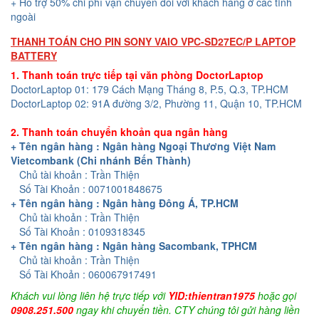
+ Hỗ trợ 50% chi phí vận chuyển đối với khách hàng ở các tỉnh
ngoài
THANH TOÁN CHO PIN SONY VAIO VPC-SD27EC/P LAPTOP
BATTERY
1. Thanh toán trực tiếp tại văn phòng DoctorLaptop
DoctorLaptop 01: 179 Cách Mạng Tháng 8, P.5, Q.3, TP.HCM
DoctorLaptop 02: 91A đường 3/2, Phường 11, Quận 10, TP.HCM
2. Thanh toán chuyển khoản qua ngân hàng
+ Tên ngân hàng : Ngân hàng Ngoại Thương Việt Nam
Vietcombank (Chi nhánh Bến Thành)
Chủ tài khoản : Trần Thiện
Số Tài Khoản : 0071001848675
+ Tên ngân hàng : Ngân hàng Đông Á, TP.HCM
Chủ tài khoản : Trần Thiện
Số Tài Khoản : 0109318345
+ Tên ngân hàng : Ngân hàng Sacombank, TPHCM
Chủ tài khoản : Trần Thiện
Số Tài Khoản : 060067917491
Khách vui lòng liên hệ trực tiếp với
YID:thientran1975
hoặc gọi
0908.251.500
ngay khi chuyển tiền. CTY chúng tôi gửi hàng liền