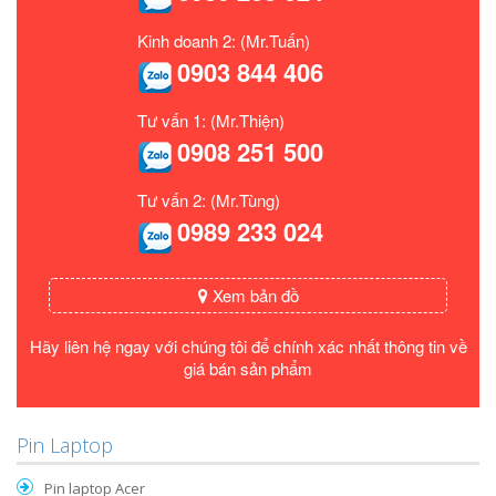
Kinh doanh 2: (Mr.Tuấn)
0903 844 406
Tư vấn 1: (Mr.Thiện)
0908 251 500
Tư vấn 2: (Mr.Tùng)
0989 233 024
Xem bản đồ
Hãy liên hệ ngay với chúng tôi để chính xác nhất thông tin về
giá bán sản phẩm
Pin Laptop
Pin laptop Acer