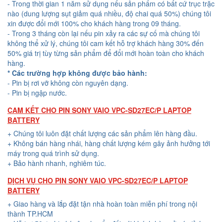
- Trong thời gian 1 năm sử dụng nếu sản phẩm có bất cứ trục trặc
nào (dung lượng sụt giảm quá nhiều, độ chai quá 50%) chúng tôi
xin được đổi mới 100% cho khách hàng trong 09 tháng.
- Trong 3 tháng còn lại nếu pin xảy ra các sự cố mà chúng tôi
không thể xử lý, chúng tôi cam kết hỗ trợ khách hàng 30% đến
50% giá trị tùy từng sản phẩm để đổi mới hoàn toàn cho khách
hàng.
* Các trường hợp không được bảo hành:
- Pin bị rơi vỡ không còn nguyên dạng.
- Pin bị ngập nước.
CAM KẾT CHO PIN SONY VAIO VPC-SD27EC/P LAPTOP
BATTERY
+ Chúng tôi luôn đặt chất lượng các sản phẩm lên hàng đầu.
+ Không bán hàng nhái, hàng chất lượng kém gây ảnh hưởng tới
máy trong quá trình sử dụng.
+ Bảo hành nhanh, nghiêm túc.
DỊCH VỤ CHO PIN SONY VAIO VPC-SD27EC/P LAPTOP
BATTERY
+ Giao hàng và lắp đặt tận nhà hoàn toàn miễn phí trong nội
thành TP.HCM