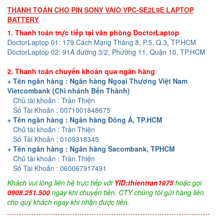
THANH TOÁN CHO PIN SONY VAIO VPC-SE2L9E LAPTOP
BATTERY
1. Thanh toán trực tiếp tại văn phòng DoctorLaptop
DoctorLaptop 01: 179 Cách Mạng Tháng 8, P.5, Q.3, TP.HCM
DoctorLaptop 02: 91A đường 3/2, Phường 11, Quận 10, TP.HCM
2. Thanh toán chuyển khoản qua ngân hàng
+ Tên ngân hàng : Ngân hàng Ngoại Thương Việt Nam
Vietcombank (Chi nhánh Bến Thành)
Chủ tài khoản : Trần Thiện
Số Tài Khoản : 0071001848675
+ Tên ngân hàng : Ngân hàng Đông Á, TP.HCM
Chủ tài khoản : Trần Thiện
Số Tài Khoản : 0109318345
+ Tên ngân hàng : Ngân hàng Sacombank, TPHCM
Chủ tài khoản : Trần Thiện
Số Tài Khoản : 060067917491
Khách vui lòng liên hệ trực tiếp với
YID:thientran1975
hoặc gọi
0908.251.500
ngay khi chuyển tiền. CTY chúng tôi gửi hàng liền
cho quý khách ngay khi nhận được tiền.