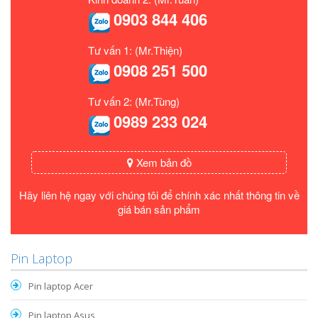
0903 844 406
Tư vấn 1: (Mr.Thiện)
0908 251 500
Tư vấn 2: (Mr.Tùng)
0989 233 024
Xem bản đồ
Hãy liên hệ ngay với chúng tôi để chính xác nhất thông tin về
giá bán sản phẩm
Pin Laptop
Pin laptop Acer
Pin laptop Asus