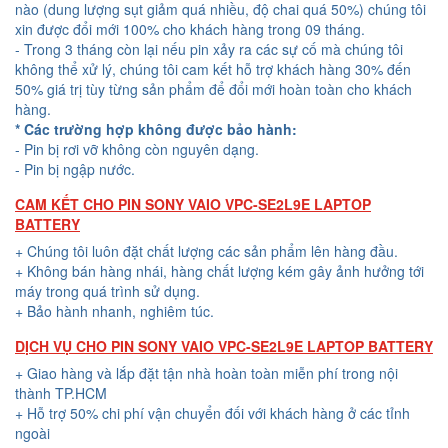
nào (dung lượng sụt giảm quá nhiều, độ chai quá 50%) chúng tôi
xin được đổi mới 100% cho khách hàng trong 09 tháng.
- Trong 3 tháng còn lại nếu pin xảy ra các sự cố mà chúng tôi
không thể xử lý, chúng tôi cam kết hỗ trợ khách hàng 30% đến
50% giá trị tùy từng sản phẩm để đổi mới hoàn toàn cho khách
hàng.
* Các trường hợp không được bảo hành:
- Pin bị rơi vỡ không còn nguyên dạng.
- Pin bị ngập nước.
CAM KẾT CHO PIN SONY VAIO VPC-SE2L9E LAPTOP
BATTERY
+ Chúng tôi luôn đặt chất lượng các sản phẩm lên hàng đầu.
+ Không bán hàng nhái, hàng chất lượng kém gây ảnh hưởng tới
máy trong quá trình sử dụng.
+ Bảo hành nhanh, nghiêm túc.
DỊCH VỤ CHO PIN SONY VAIO VPC-SE2L9E LAPTOP BATTERY
+ Giao hàng và lắp đặt tận nhà hoàn toàn miễn phí trong nội
thành TP.HCM
+ Hỗ trợ 50% chi phí vận chuyển đối với khách hàng ở các tỉnh
ngoài