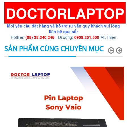
DOCTORLAPTOP
Mọi yêu cầu đặt hàng và hỗ trợ tư vấn quý khách vui lòng
liên hệ qua số:
Hotline:
(08) 38.340.246
- Di động:
0908.251.500
Mr.Thiện
SẢN PHẨM CÙNG CHUYÊN MỤC