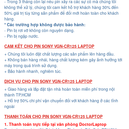
- Trong 3 tháng còn lại nếu pin xảy ra các sự cố mà chúng tôi
không thể xử lý, chúng tôi cam kết hỗ trợ khách hàng 30% đến
50% giá trị tùy từng sản phẩm để đổi mới hoàn toàn cho khách
hàng.
* Các trường hợp không được bảo hành:
- Pin bị rơi vỡ không còn nguyên dạng.
- Pin bị ngập nước.
CAM KẾT CHO PIN SONY VGN-CR125 LAPTOP
+ Chúng tôi luôn đặt chất lượng các sản phẩm lên hàng đầu.
+ Không bán hàng nhái, hàng chất lượng kém gây ảnh hưởng tới
máy trong quá trình sử dụng.
+ Bảo hành nhanh, nghiêm túc.
DỊCH VỤ CHO PIN SONY VGN-CR125 LAPTOP
+ Giao hàng và lắp đặt tận nhà hoàn toàn miễn phí trong nội
thành TP.HCM
+ Hỗ trợ 50% chi phí vận chuyển đối với khách hàng ở các tỉnh
ngoài
THANH TOÁN CHO PIN SONY VGN-CR125 LAPTOP
1. Thanh toán trực tiếp tại văn phòng DoctorLaptop