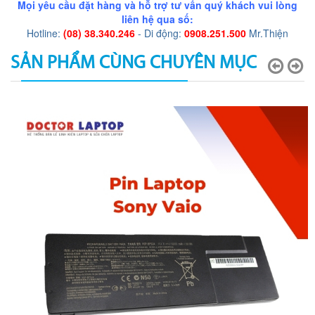
Mọi yêu cầu đặt hàng và hỗ trợ tư vấn quý khách vui lòng
liên hệ qua số:
Hotline:
(08) 38.340.246
- Di động:
0908.251.500
Mr.Thiện
SẢN PHẨM CÙNG CHUYÊN MỤC