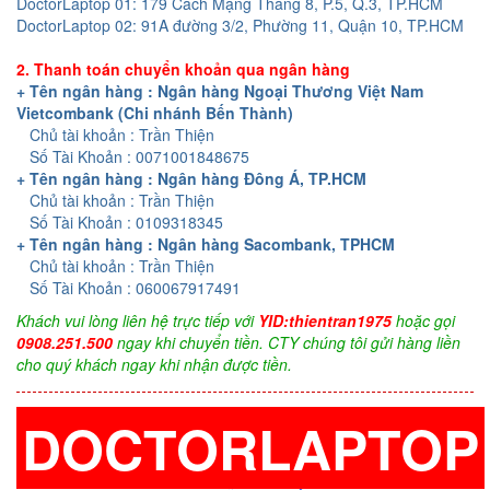
DoctorLaptop 01: 179 Cách Mạng Tháng 8, P.5, Q.3, TP.HCM
DoctorLaptop 02: 91A đường 3/2, Phường 11, Quận 10, TP.HCM
2. Thanh toán chuyển khoản qua ngân hàng
+ Tên ngân hàng : Ngân hàng Ngoại Thương Việt Nam
Vietcombank (Chi nhánh Bến Thành)
Chủ tài khoản : Trần Thiện
Số Tài Khoản : 0071001848675
+ Tên ngân hàng : Ngân hàng Đông Á, TP.HCM
Chủ tài khoản : Trần Thiện
Số Tài Khoản : 0109318345
+ Tên ngân hàng : Ngân hàng Sacombank, TPHCM
Chủ tài khoản : Trần Thiện
Số Tài Khoản : 060067917491
Khách vui lòng liên hệ trực tiếp với
YID:thientran1975
hoặc gọi
0908.251.500
ngay khi chuyển tiền. CTY chúng tôi gửi hàng liền
cho quý khách ngay khi nhận được tiền.
DOCTORLAPTOP