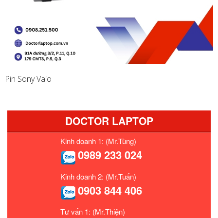
Pin Sony Vaio
DOCTOR LAPTOP
Kinh doanh 1: (Mr.Tùng)
0989 233 024
Kinh doanh 2: (Mr.Tuấn)
0903 844 406
Tư vấn 1: (Mr.Thiện)