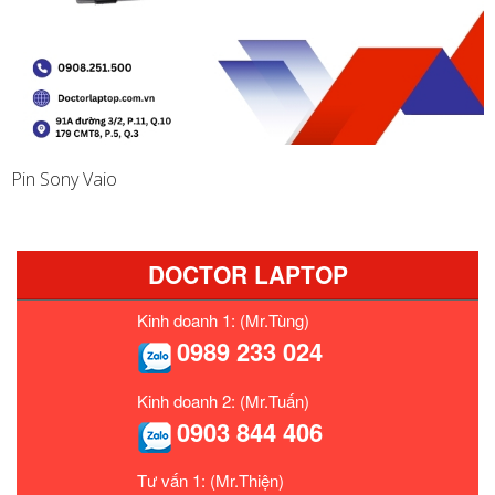
Pin Sony Vaio
DOCTOR LAPTOP
Kinh doanh 1: (Mr.Tùng)
0989 233 024
Kinh doanh 2: (Mr.Tuấn)
0903 844 406
Tư vấn 1: (Mr.Thiện)