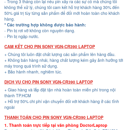
- Trong 3 tháng còn lại nếu pin xảy ra các sự cố mà chúng tôi
không thể xử lý, chúng tôi cam kết hỗ trợ khách hàng 30% đến
50% giá trị tùy từng sản phẩm để đổi mới hoàn toàn cho khách
hàng.
* Các trường hợp không được bảo hành:
- Pin bị rơi vỡ không còn nguyên dạng.
- Pin bị ngập nước.
CAM KẾT CHO PIN SONY VGN-CR390 LAPTOP
+ Chúng tôi luôn đặt chất lượng các sản phẩm lên hàng đầu.
+ Không bán hàng nhái, hàng chất lượng kém gây ảnh hưởng tới
máy trong quá trình sử dụng.
+ Bảo hành nhanh, nghiêm túc.
DỊCH VỤ CHO PIN SONY VGN-CR390 LAPTOP
+ Giao hàng và lắp đặt tận nhà hoàn toàn miễn phí trong nội
thành TP.HCM
+ Hỗ trợ 50% chi phí vận chuyển đối với khách hàng ở các tỉnh
ngoài
THANH TOÁN CHO PIN SONY VGN-CR390 LAPTOP
1. Thanh toán trực tiếp tại văn phòng DoctorLaptop