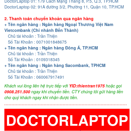
DoctorLaptop 01: 179 Cách Mạng Tháng 8, P.5, Q.3, TP.HCM
DoctorLaptop 02: 91A đường 3/2, Phường 11, Quận 10, TP.HCM
2. Thanh toán chuyển khoản qua ngân hàng
+ Tên ngân hàng : Ngân hàng Ngoại Thương Việt Nam
Vietcombank (Chi nhánh Bến Thành)
Chủ tài khoản : Trần Thiện
Số Tài Khoản : 0071001848675
+ Tên ngân hàng : Ngân hàng Đông Á, TP.HCM
Chủ tài khoản : Trần Thiện
Số Tài Khoản : 0109318345
+ Tên ngân hàng : Ngân hàng Sacombank, TPHCM
Chủ tài khoản : Trần Thiện
Số Tài Khoản : 060067917491
Khách vui lòng liên hệ trực tiếp với
YID:thientran1975
hoặc gọi
0908.251.500
ngay khi chuyển tiền. CTY chúng tôi gửi hàng liền
cho quý khách ngay khi nhận được tiền.
DOCTORLAPTOP