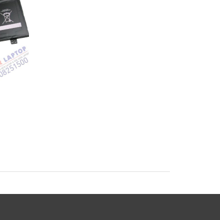
Pin Sony Vaio
Pin Sony Vaio SVF1
SVF1421BYCB
SVF14A15SCB Lapto
op
SVF15A18SCB Laptop
Battery
Battery