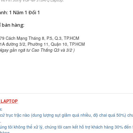
ếp về Pin Sony VGP-BPS13A/Q Laptop.
nh: 1 Năm 1 Đổi 1
ỉ bán hàng:
79 Cách Mạng Tháng 8, P.5, Q.3, TP.HCM
1A đường 3/2, Phường 11, Quận 10, TP.HCM
Ngay gần ngã tư Cao Thắng Q3 và 3/2 )
 LAPTOP
u:
cứ trục trặc nào (dung lượng sụt giảm quá nhiều, độ chai quá 50%) chú
.
húng tôi không thể xử lý, chúng tôi cam kết hỗ trợ khách hàng 30% đến
 hàng.