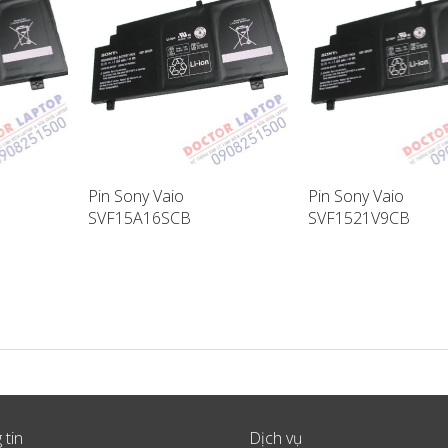
Pin Sony Vaio
Pin Sony Vaio
SVF15A16SCB
SVF1521V9CB
ptop
SVF15A17SCB Laptop
SVF14A18SCB Lapt
Battery
Battery
 tin
Dịch vụ