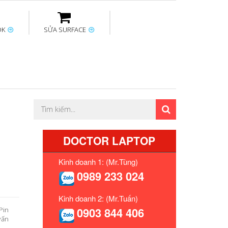
OK
SỬA SURFACE
ptop
Thay sạc Surface
Thay bàn phím
Sửa Mainboard
Macbook
Surface
DOCTOR LAPTOP
Kinh doanh 1: (Mr.Tùng)
0989 233 024
Kinh doanh 2: (Mr.Tuấn)
0903 844 406
Pin
vấn