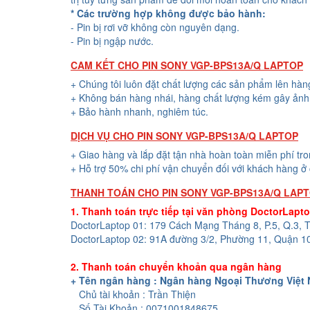
* Các trường hợp không được bảo hành:
- Pin bị rơi vỡ không còn nguyên dạng.
- Pin bị ngập nước.
CAM KẾT CHO PIN SONY VGP-BPS13A/Q LAPTOP
+ Chúng tôi luôn đặt chất lượng các sản phẩm lên hàn
+ Không bán hàng nhái, hàng chất lượng kém gây ảnh 
+ Bảo hành nhanh, nghiêm túc.
DỊCH VỤ CHO PIN SONY VGP-BPS13A/Q LAPTOP
+ Giao hàng và lắp đặt tận nhà hoàn toàn miễn phí tr
+ Hỗ trợ 50% chi phí vận chuyển đối với khách hàng ở 
THANH TOÁN CHO PIN SONY VGP-BPS13A/Q LAP
1. Thanh toán trực tiếp tại văn phòng DoctorLapt
DoctorLaptop 01: 179 Cách Mạng Tháng 8, P.5, Q.3,
DoctorLaptop 02: 91A đường 3/2, Phường 11, Quận 1
2. Thanh toán chuyển khoản qua ngân hàng
+ Tên ngân hàng : Ngân hàng Ngoại Thương Việt
Chủ tài khoản : Trần Thiện
Số Tài Khoản : 0071001848675