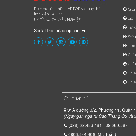
Dịch vụ sửa chữa LAPTOP và thay thế
Giới
linh kiện LAPTOP
Liên
UY TÍN và CHUYÊN NGHIỆP
Tư v
Social Doctorlaptop.com.vn
Điều
Hướ
Chín
Chín
Phươ
Phươ
Chi nhánh 1
91A đường 3/2, Phường 11, Quận 
(Ngay gần ngã tư Cao Thắng Q3 và 3
(028) 22.483.484 - 39.260.567
0903.844.406 (Mr. Tuấn)