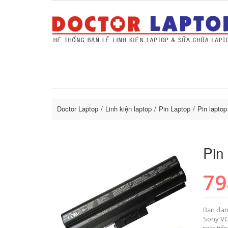
Sửa Laptop uy tín
Sửa Macbo
Thay 
lapto
Doctor Laptop
Linh kiện laptop
Pin Laptop
Pin lapto
Pin
79
Bạn đan
Sony VG