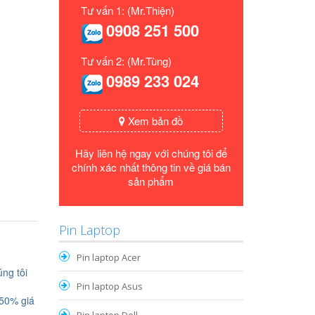
Tư vấn 1: (Mr.Thiện)
0908 251 500
Tư vấn 2: (Mr.Tùng)
0989 233 024
Xem bản đồ
Hãy liên hệ ngay với chúng tôi để
chính xác nhất thông tin về giá bán
sản phẩm
Pin Laptop
Pin laptop Acer
ng tôi
Pin laptop Asus
 50% giá