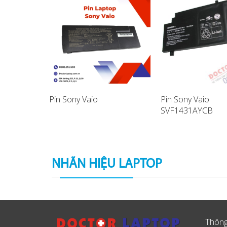
Pin Sony Vaio
Pin Sony Vaio
SVF1431AYCB
aptop
SVF14A17SCB La
Battery
NHÃN HIỆU LAPTOP
Thông