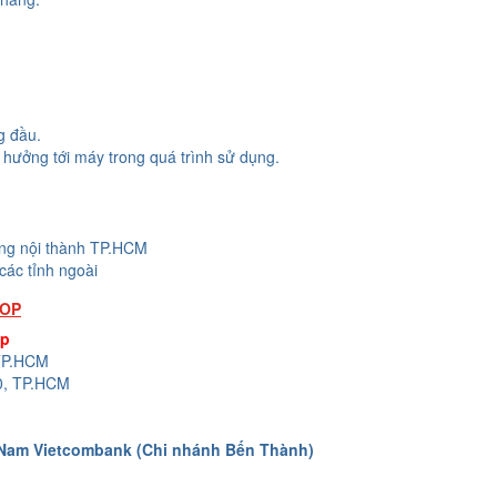
g đầu.
hưởng tới máy trong quá trình sử dụng.
ong nội thành TP.HCM
các tỉnh ngoài
TOP
op
 TP.HCM
0, TP.HCM
 Nam Vietcombank (Chi nhánh Bến Thành)