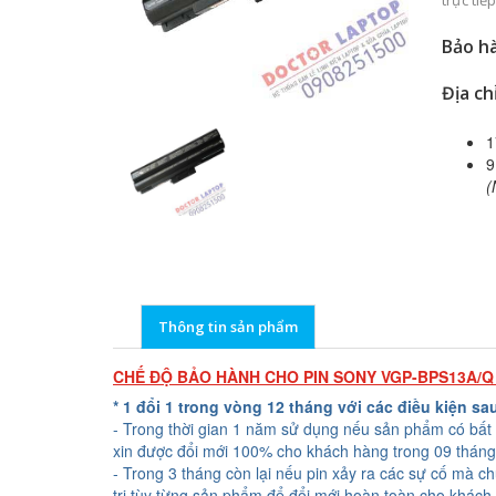
trực ti
Bảo hà
Địa ch
1
9
(
Thông tin sản phẩm
CHẾ ĐỘ BẢO HÀNH CHO PIN SONY VGP-BPS13A/Q
* 1 đổi 1 trong vòng 12 tháng với các điều kiện sa
- Trong thời gian 1 năm sử dụng nếu sản phẩm có bất 
xin được đổi mới 100% cho khách hàng trong 09 tháng
- Trong 3 tháng còn lại nếu pin xảy ra các sự cố mà c
trị tùy từng sản phẩm để đổi mới hoàn toàn cho khách