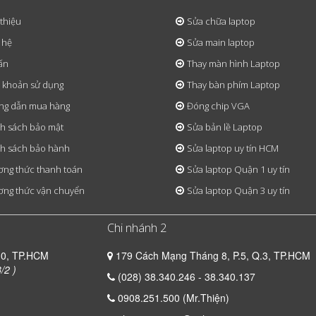
 thiệu
Sửa chữa laptop
 hệ
Sửa main laptop
ấn
Thay màn hình Laptop
 khoản sử dụng
Thay bàn phím Laptop
ng dẫn mua hàng
Đóng chip VGA
h sách bảo mật
Sửa bản lề Laptop
h sách bảo hành
Sửa laptop uy tín HCM
ng thức thanh toán
Sửa laptop Quận 1 uy tín
ng thức vận chuyển
Sửa laptop Quận 3 uy tín
Chi nhánh 2
10, TP.HCM
179 Cách Mạng Tháng 8, P.5, Q.3, TP.HCM
/2 )
(028) 38.340.246 - 38.340.137
0908.251.500 (Mr.Thiện)