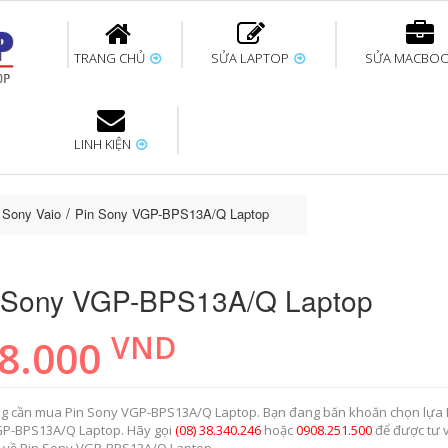
TRANG CHỦ
SỬA LAPTOP
SỬA MACBO
LINH KIỆN
ok uy tín
bàn phím
Thay pin Surface
Thay pin Macbook
Thay màn hình
Sửa Surface không
Thay màn hình
Thay Pin La
p
Laptop
nhận bàn phím
Macbook
p Sony Vaio
Pin Sony VGP-BPS13A/Q Laptop
 Sony VGP-BPS13A/Q Laptop
VND
8.000
g cần mua Pin Sony VGP-BPS13A/Q Laptop. Bạn đang băn khoăn chọn lựa 
P-BPS13A/Q Laptop. Hãy gọi
(08) 38.340.246
hoặc
0908.251.500
để được tư 