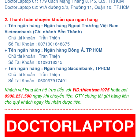
DoctorLaptop 01: 179 Cách Mạng Tháng 8, P.5, Q.3, TP.HCM
DoctorLaptop 02: 91A đường 3/2, Phường 11, Quận 10, TP.HCM
2. Thanh toán chuyển khoản qua ngân hàng
+ Tên ngân hàng : Ngân hàng Ngoại Thương Việt Nam
Vietcombank (Chi nhánh Bến Thành)
Chủ tài khoản : Trần Thiện
Số Tài Khoản : 0071001848675
+ Tên ngân hàng : Ngân hàng Đông Á, TP.HCM
Chủ tài khoản : Trần Thiện
Số Tài Khoản : 0109318345
+ Tên ngân hàng : Ngân hàng Sacombank, TPHCM
Chủ tài khoản : Trần Thiện
Số Tài Khoản : 060067917491
Khách vui lòng liên hệ trực tiếp với
YID:thientran1975
hoặc gọi
0908.251.500
ngay khi chuyển tiền. CTY chúng tôi gửi hàng liền
cho quý khách ngay khi nhận được tiền.
DOCTORLAPTOP