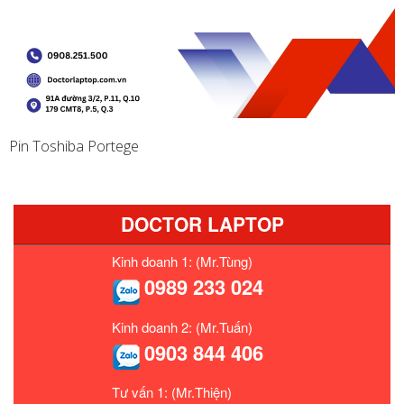
Pin Toshiba Portege
DOCTOR LAPTOP
Kinh doanh 1: (Mr.Tùng)
0989 233 024
Kinh doanh 2: (Mr.Tuấn)
0903 844 406
Tư vấn 1: (Mr.Thiện)