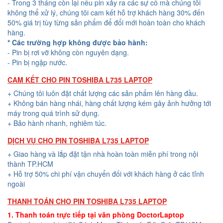
- Trong 3 tháng còn lại nếu pin xảy ra các sự cố mà chúng tôi
không thể xử lý, chúng tôi cam kết hỗ trợ khách hàng 30% đến
50% giá trị tùy từng sản phẩm để đổi mới hoàn toàn cho khách
hàng.
* Các trường hợp không được bảo hành:
- Pin bị rơi vỡ không còn nguyên dạng.
- Pin bị ngập nước.
CAM KẾT CHO PIN TOSHIBA L735 LAPTOP
+ Chúng tôi luôn đặt chất lượng các sản phẩm lên hàng đầu.
+ Không bán hàng nhái, hàng chất lượng kém gây ảnh hưởng tới
máy trong quá trình sử dụng.
+ Bảo hành nhanh, nghiêm túc.
DỊCH VỤ CHO PIN TOSHIBA L735 LAPTOP
+ Giao hàng và lắp đặt tận nhà hoàn toàn miễn phí trong nội
thành TP.HCM
+ Hỗ trợ 50% chi phí vận chuyển đối với khách hàng ở các tỉnh
ngoài
THANH TOÁN CHO PIN TOSHIBA L735 LAPTOP
1. Thanh toán trực tiếp tại văn phòng DoctorLaptop