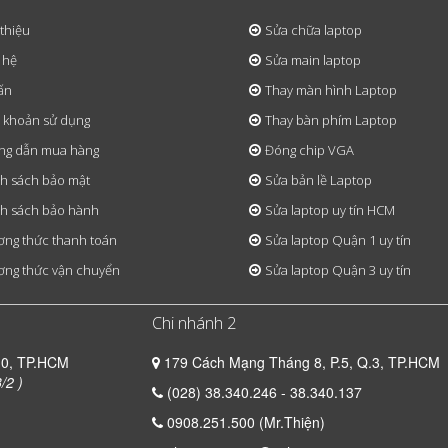
 thiệu
Sửa chữa laptop
 hệ
Sửa main laptop
ấn
Thay màn hình Laptop
 khoản sử dụng
Thay bàn phím Laptop
ng dẫn mua hàng
Đóng chip VGA
h sách bảo mật
Sửa bản lề Laptop
h sách bảo hành
Sửa laptop uy tín HCM
ng thức thanh toán
Sửa laptop Quận 1 uy tín
ng thức vận chuyển
Sửa laptop Quận 3 uy tín
Chi nhánh 2
10, TP.HCM
179 Cách Mạng Tháng 8, P.5, Q.3, TP.HCM
/2 )
(028) 38.340.246 - 38.340.137
0908.251.500 (Mr.Thiện)