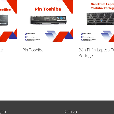
te
Pin Toshiba
Bàn Phím Laptop T
Portege
 tin
Dịch vụ