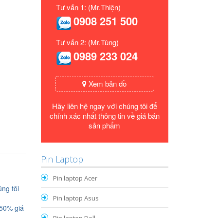
Tư vấn 1: (Mr.Thiện)
0908 251 500
Tư vấn 2: (Mr.Tùng)
0989 233 024
Xem bản đồ
Hãy liên hệ ngay với chúng tôi để
chính xác nhất thông tin về giá bán
sản phẩm
Pin Laptop
Pin laptop Acer
ng tôi
Pin laptop Asus
 50% giá