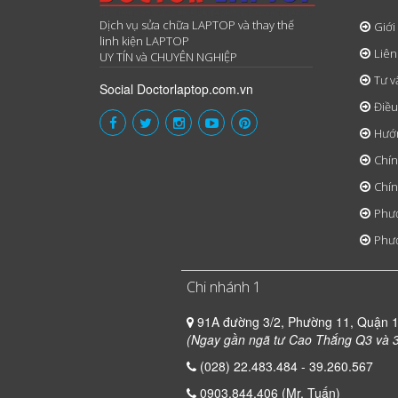
Dịch vụ sửa chữa LAPTOP và thay thế
Giới
linh kiện LAPTOP
Liên
UY TÍN và CHUYÊN NGHIỆP
Tư v
Social Doctorlaptop.com.vn
Điều
Hướ
Chín
Chín
Phươ
Phươ
Chi nhánh 1
91A đường 3/2, Phường 11, Quận 
(Ngay gần ngã tư Cao Thắng Q3 và 3
(028) 22.483.484 - 39.260.567
0903.844.406 (Mr. Tuấn)