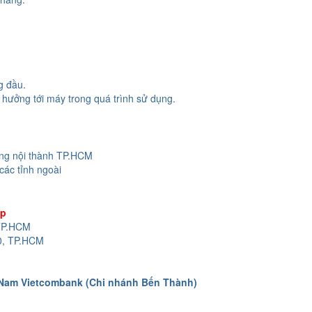
g đầu.
hưởng tới máy trong quá trình sử dụng.
ong nội thành TP.HCM
các tỉnh ngoài
op
 TP.HCM
0, TP.HCM
 Nam Vietcombank (Chi nhánh Bến Thành)