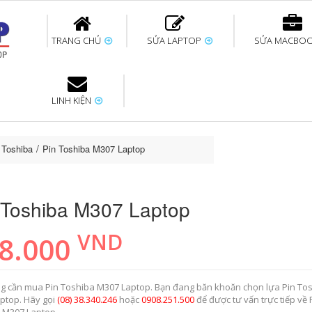
TRANG CHỦ
SỬA LAPTOP
SỬA MACBO
LINH KIỆN
ok uy tín
bàn phím
Thay pin Surface
Thay pin Macbook
Thay màn hình
Sửa Surface không
Thay màn hình
Thay Pin La
p
Laptop
nhận bàn phím
Macbook
 Toshiba
Pin Toshiba M307 Laptop
 Toshiba M307 Laptop
VND
8.000
g cần mua Pin Toshiba M307 Laptop. Bạn đang băn khoăn chọn lựa Pin To
ptop. Hãy gọi
(08) 38.340.246
hoặc
0908.251.500
để được tư vấn trực tiếp về 