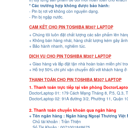
* Các trường hợp không được bảo hành:
- Pin bị rơi vỡ không còn nguyên dạng.
- Pin bị ngập nước.
CAM KẾT CHO PIN TOSHIBA M307 LAPTOP
+ Chúng tôi luôn đặt chất lượng các sản phẩm lên hàn
+ Không bán hàng nhái, hàng chất lượng kém gây ảnh 
+ Bảo hành nhanh, nghiêm túc.
DỊCH VỤ CHO PIN TOSHIBA M307 LAPTOP
+ Giao hàng và lắp đặt tận nhà hoàn toàn miễn phí tr
+ Hỗ trợ 50% chi phí vận chuyển đối với khách hàng ở 
THANH TOÁN CHO PIN TOSHIBA M307 LAPTOP
1. Thanh toán trực tiếp tại văn phòng DoctorLapt
DoctorLaptop 01: 179 Cách Mạng Tháng 8, P.5, Q.3,
DoctorLaptop 02: 91A đường 3/2, Phường 11, Quận 1
2. Thanh toán chuyển khoản qua ngân hàng
+ Tên ngân hàng : Ngân hàng Ngoại Thương Việt
Chủ tài khoản : Trần Thiện
Số Tài Khoản : 0071001848675