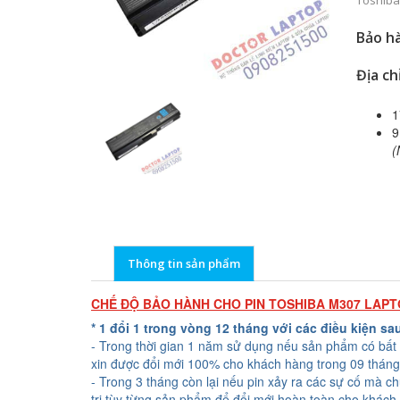
Toshiba
Bảo hà
Địa ch
1
9
(
Thông tin sản phẩm
CHẾ ĐỘ BẢO HÀNH CHO PIN TOSHIBA M307 LAP
* 1 đổi 1 trong vòng 12 tháng với các điều kiện sa
- Trong thời gian 1 năm sử dụng nếu sản phẩm có bất 
xin được đổi mới 100% cho khách hàng trong 09 tháng
- Trong 3 tháng còn lại nếu pin xảy ra các sự cố mà c
trị tùy từng sản phẩm để đổi mới hoàn toàn cho khách