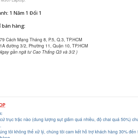
 M307 Laptop.
nh: 1 Năm 1 Đổi 1
ỉ bán hàng:
79 Cách Mạng Tháng 8, P.5, Q.3, TP.HCM
1A đường 3/2, Phường 11, Quận 10, TP.HCM
Ngay gần ngã tư Cao Thắng Q3 và 3/2 )
TOP
u:
cứ trục trặc nào (dung lượng sụt giảm quá nhiều, độ chai quá 50%) chú
.
húng tôi không thể xử lý, chúng tôi cam kết hỗ trợ khách hàng 30% đến
 hàng.