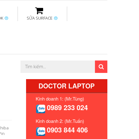
OK
SỬA SURFACE
ptop
Thay sạc Surface
Thay bàn phím
Sửa Mainboard
Macbook
Surface
DOCTOR LAPTOP
Kinh doanh 1: (Mr.Tùng)
0989 233 024
Kinh doanh 2: (Mr.Tuấn)
0903 844 406
shiba
Pin