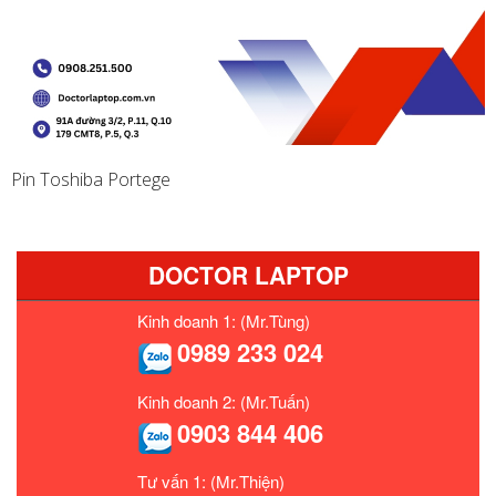
Pin Toshiba Portege
DOCTOR LAPTOP
Kinh doanh 1: (Mr.Tùng)
0989 233 024
Kinh doanh 2: (Mr.Tuấn)
0903 844 406
Tư vấn 1: (Mr.Thiện)