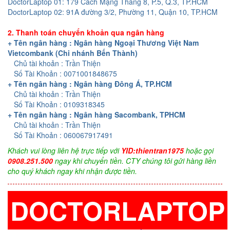
DoctorLaptop 01: 179 Cách Mạng Tháng 8, P.5, Q.3, TP.HCM
DoctorLaptop 02: 91A đường 3/2, Phường 11, Quận 10, TP.HCM
2. Thanh toán chuyển khoản qua ngân hàng
+ Tên ngân hàng : Ngân hàng Ngoại Thương Việt Nam
Vietcombank (Chi nhánh Bến Thành)
Chủ tài khoản : Trần Thiện
Số Tài Khoản : 0071001848675
+ Tên ngân hàng : Ngân hàng Đông Á, TP.HCM
Chủ tài khoản : Trần Thiện
Số Tài Khoản : 0109318345
+ Tên ngân hàng : Ngân hàng Sacombank, TPHCM
Chủ tài khoản : Trần Thiện
Số Tài Khoản : 060067917491
Khách vui lòng liên hệ trực tiếp với
YID:thientran1975
hoặc gọi
0908.251.500
ngay khi chuyển tiền. CTY chúng tôi gửi hàng liền
cho quý khách ngay khi nhận được tiền.
DOCTORLAPTOP