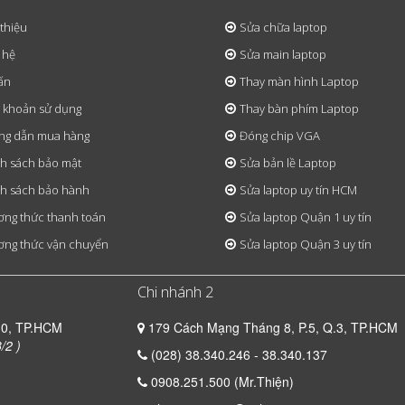
 thiệu
Sửa chữa laptop
 hệ
Sửa main laptop
ấn
Thay màn hình Laptop
 khoản sử dụng
Thay bàn phím Laptop
ng dẫn mua hàng
Đóng chip VGA
h sách bảo mật
Sửa bản lề Laptop
h sách bảo hành
Sửa laptop uy tín HCM
ng thức thanh toán
Sửa laptop Quận 1 uy tín
ng thức vận chuyển
Sửa laptop Quận 3 uy tín
Chi nhánh 2
10, TP.HCM
179 Cách Mạng Tháng 8, P.5, Q.3, TP.HCM
/2 )
(028) 38.340.246 - 38.340.137
0908.251.500 (Mr.Thiện)