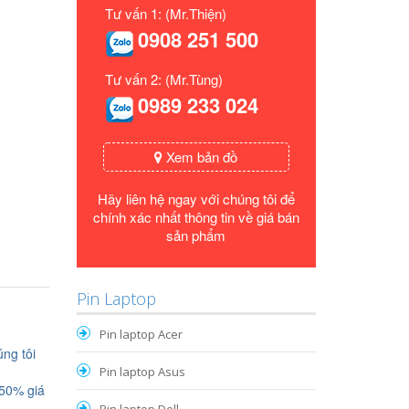
Tư vấn 1: (Mr.Thiện)
0908 251 500
Tư vấn 2: (Mr.Tùng)
0989 233 024
Xem bản đồ
Hãy liên hệ ngay với chúng tôi để
chính xác nhất thông tin về giá bán
sản phẩm
Pin Laptop
Pin laptop Acer
ng tôi
Pin laptop Asus
 50% giá