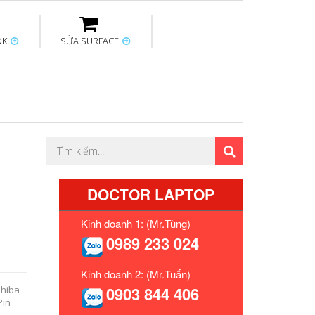
OK
SỬA SURFACE
ptop
Thay sạc Surface
Thay bàn phím
Sửa Mainboard
Macbook
Surface
DOCTOR LAPTOP
Kinh doanh 1: (Mr.Tùng)
0989 233 024
Kinh doanh 2: (Mr.Tuấn)
0903 844 406
shiba
Pin