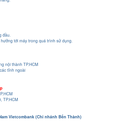
g đầu.
hưởng tới máy trong quá trình sử dụng.
ong nội thành TP.HCM
các tỉnh ngoài
op
 TP.HCM
0, TP.HCM
 Nam Vietcombank (Chi nhánh Bến Thành)