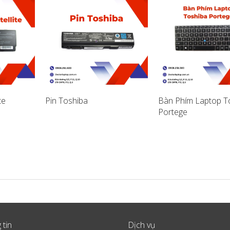
te
Pin Toshiba
Bàn Phím Laptop T
Portege
 tin
Dịch vụ