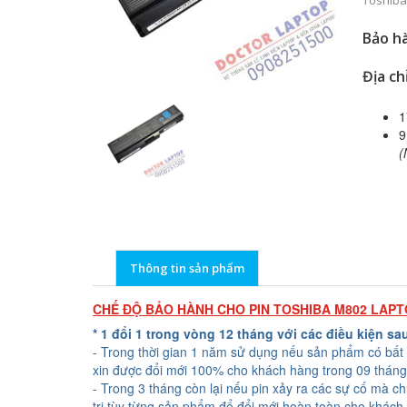
Toshiba
Bảo hà
Địa ch
1
9
(
Thông tin sản phẩm
CHẾ ĐỘ BẢO HÀNH CHO PIN TOSHIBA M802 LAP
* 1 đổi 1 trong vòng 12 tháng với các điều kiện sa
- Trong thời gian 1 năm sử dụng nếu sản phẩm có bất 
xin được đổi mới 100% cho khách hàng trong 09 tháng
- Trong 3 tháng còn lại nếu pin xảy ra các sự cố mà c
trị tùy từng sản phẩm để đổi mới hoàn toàn cho khách