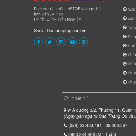
Dịch vụ sửa chữa LAPTOP và thay thế
Giới
linh kiện LAPTOP
Liên
UY TÍN và CHUYÊN NGHIỆP
Tư v
Social Doctorlaptop.com.vn
Điều
Hướ
Chín
Chín
Phươ
Phươ
Chi nhánh 1
91A đường 3/2, Phường 11, Quận 
(Ngay gần ngã tư Cao Thắng Q3 và 3
(028) 22.483.484 - 39.260.567
0903.844.406 (Mr. Tuấn)