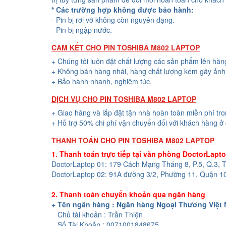
* Các trường hợp không được bảo hành:
- Pin bị rơi vỡ không còn nguyên dạng.
- Pin bị ngập nước.
CAM KẾT CHO PIN TOSHIBA M802 LAPTOP
+ Chúng tôi luôn đặt chất lượng các sản phẩm lên hàn
+ Không bán hàng nhái, hàng chất lượng kém gây ảnh 
+ Bảo hành nhanh, nghiêm túc.
DỊCH VỤ CHO PIN TOSHIBA M802 LAPTOP
+ Giao hàng và lắp đặt tận nhà hoàn toàn miễn phí tr
+ Hỗ trợ 50% chi phí vận chuyển đối với khách hàng ở 
THANH TOÁN CHO PIN TOSHIBA M802 LAPTOP
1. Thanh toán trực tiếp tại văn phòng DoctorLapt
DoctorLaptop 01: 179 Cách Mạng Tháng 8, P.5, Q.3,
DoctorLaptop 02: 91A đường 3/2, Phường 11, Quận 1
2. Thanh toán chuyển khoản qua ngân hàng
+ Tên ngân hàng : Ngân hàng Ngoại Thương Việt
Chủ tài khoản : Trần Thiện
Số Tài Khoản : 0071001848675