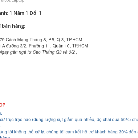
 M802 Laptop.
nh: 1 Năm 1 Đổi 1
ỉ bán hàng:
79 Cách Mạng Tháng 8, P.5, Q.3, TP.HCM
1A đường 3/2, Phường 11, Quận 10, TP.HCM
Ngay gần ngã tư Cao Thắng Q3 và 3/2 )
TOP
u:
cứ trục trặc nào (dung lượng sụt giảm quá nhiều, độ chai quá 50%) chú
.
húng tôi không thể xử lý, chúng tôi cam kết hỗ trợ khách hàng 30% đến
 hàng.