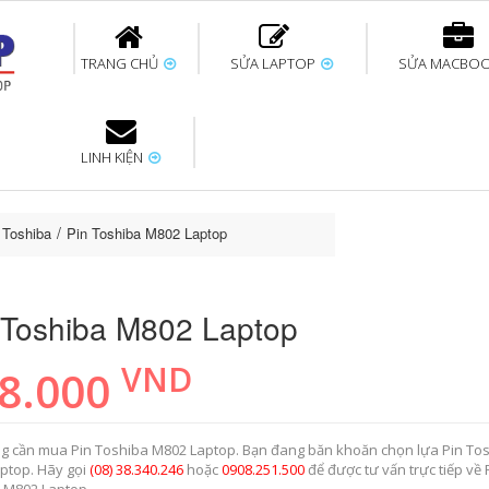
TRANG CHỦ
SỬA LAPTOP
SỬA MACBO
LINH KIỆN
ok uy tín
bàn phím
Thay pin Surface
Thay pin Macbook
Thay màn hình
Sửa Surface không
Thay màn hình
Thay Pin La
p
Laptop
nhận bàn phím
Macbook
 Toshiba
Pin Toshiba M802 Laptop
 Toshiba M802 Laptop
VND
8.000
g cần mua Pin Toshiba M802 Laptop. Bạn đang băn khoăn chọn lựa Pin To
ptop. Hãy gọi
(08) 38.340.246
hoặc
0908.251.500
để được tư vấn trực tiếp về 